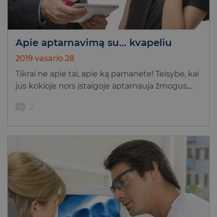
Apie aptarnavimą su… kvapeliu
2019 vasario 28
Tikrai ne apie tai, apie ką pamanėte! Teisybė, kai
jus kokioje nors įstaigoje aptarnauja žmogus,...
2