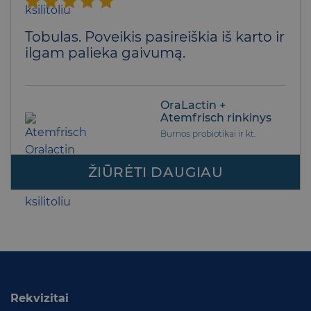
Įvertinimas:
Tobulas. Poveikis pasireiškia iš karto ir
5
iš 5
ilgam palieka gaivumą.
OraLactin +
Atemfrisch rinkinys
Burnos probiotikai ir kt.
ŽIŪRĖTI DAUGIAU
Rekvizitai