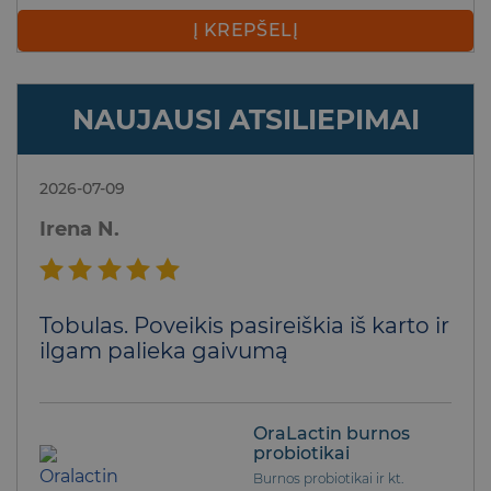
Į KREPŠELĮ
NAUJAUSI ATSILIEPIMAI
2026-07-09
Irena N.
Įvertinimas:
Tobulas. Poveikis pasireiškia iš karto ir
5
iš 5
ilgam palieka gaivumą
OraLactin burnos
probiotikai
Burnos probiotikai ir kt.