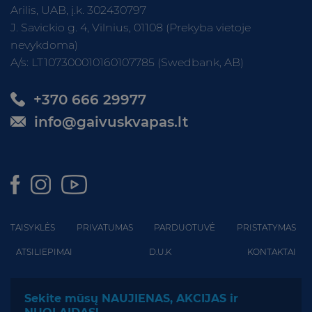
Arilis, UAB, į.k. 302430797
J. Savickio g. 4, Vilnius, 01108 (Prekyba vietoje
nevykdoma)
A/s: LT107300010160107785 (Swedbank, AB)
+370 666 29977
info@gaivuskvapas.lt
TAISYKLĖS
PRIVATUMAS
PARDUOTUVĖ
PRISTATYMAS
ATSILIEPIMAI
D.U.K
KONTAKTAI
Sekite mūsų NAUJIENAS, AKCIJAS ir