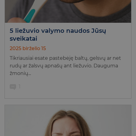
5 liežuvio valymo naudos Jūsų
sveikatai
2025 birželio 15
Tikriausiai esate pastebėję baltų, gelsvų ar net
rudų ar žalsvų apnašų ant liežuvio. Dauguma
žmonių...
1