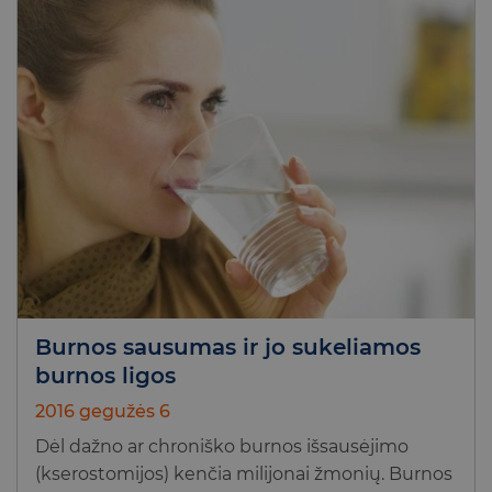
Burnos sausumas ir jo sukeliamos
burnos ligos
2016 gegužės 6
Dėl dažno ar chroniško burnos išsausėjimo
(kserostomijos) kenčia milijonai žmonių. Burnos