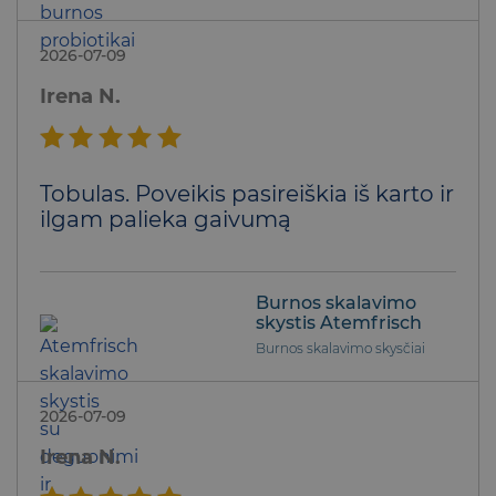
2026-07-09
Irena N.
Įvertinimas:
Tobulas. Poveikis pasireiškia iš karto ir
5
iš 5
ilgam palieka gaivumą
Burnos skalavimo
skystis Atemfrisch
Burnos skalavimo skysčiai
2026-07-09
Irena N.