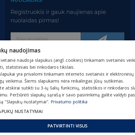
NUOLAIDAS!
Registruokis ir gauk naujienas apie
nuolaidas pirmas!
ukų naudojimas
vetainė naudoja slapukus (angl. cookies) tinkamam svetainės veik
nti, statistiniais bei rinkodaros tikslais.
slapukai yra privalomi tinkamam interneto svetainės ir elektroninių
gų veikimui. Šiems slapukams nėra reikalingas Jūsų sutikimas.
© 2026 Gaivuskvapas.lt Interneto tinklapio turinys,
ite atskirai sutikti su 3-ių šalių funkcinių, statistikos ir rinkodaros 
įskaitant jo tekstą, vaizdinę medžiagą, grafinį
mu. Peržiūrėti slapukų sąrašą ir savo pasirinkimą galite valdyti p
apipavidalinimą, prekių ženklus ir kt., yra bendrovės
ą "Slapukų nustatymai".
Privatumo politika
ir partnerių nuosavybė. Interneto tinklapyje esančią
APUKŲ NUSTATYMAI
medžiagą, informaciją ir bet kokią intelektinę
nuosavybę kopijuoti, platinti ar kitaip panaudoti be
PATVIRTINTI VISUS
išankstinio rašytinio bendrovės sutikimo yra