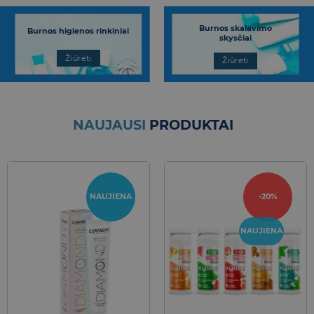
Burnos probiotikai ir kiti
Dantų pastos (geliai)
reikmenys
Žiūrėti
Žiūrėti
NAUJAUSI
PRODUKTAI
NAUJIENA
-20%
NAUJIENA