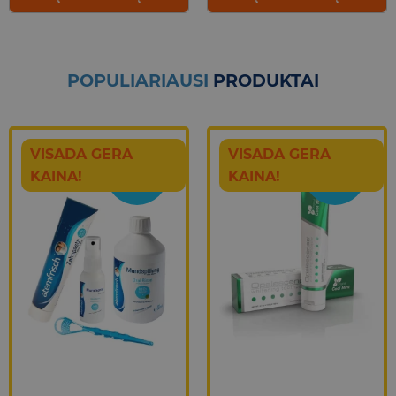
POPULIARIAUSI
PRODUKTAI
VISADA GERA
VISADA GERA
VIDEO
TOP
KAINA!
KAINA!