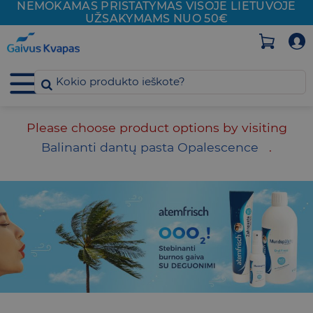
NEMOKAMAS PRISTATYMAS VISOJE
LIETUVOJE
Skip
UŽSAKYMAMS NUO 50€
to
content
Please choose product options by visiting
Balinanti dantų pasta Opalescence
.