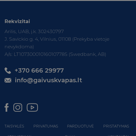
Rekvizitai
Arilis, UAB, į.k. 302430797
J. Savickio g. 4, Vilnius, 01108 (Prekyba vietoje
nevykdoma)
A/s: LT107300010160107785 (Swedbank, AB)
+370 666 29977
info@gaivuskvapas.lt
TAISYKLĖS
PRIVATUMAS
PARDUOTUVĖ
PRISTATYMAS