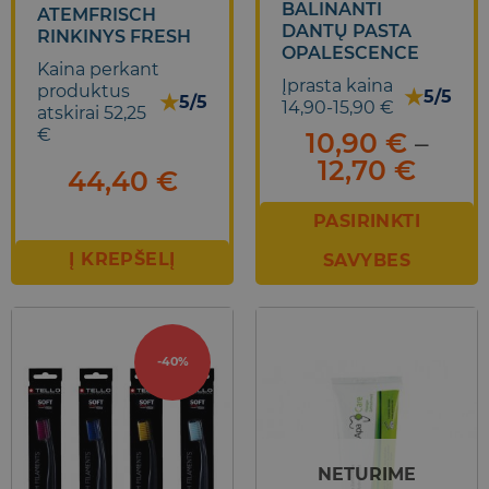
BALINANTI
ATEMFRISCH
DANTŲ PASTA
RINKINYS FRESH
OPALESCENCE
Kaina perkant
Įprasta kaina
produktus
★
5/5
★
5/5
14,90-15,90 €
atskirai 52,25
€
10,90
€
–
Price
12,70
€
44,40
€
range
10,90
PASIRINKTI
thro
Į KREPŠELĮ
SAVYBES
12,70
This
product
has
multiple
-40%
variants.
The
options
may
NETURIME
be