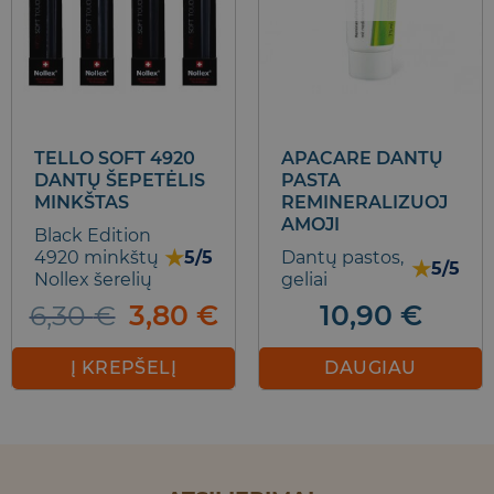
chosen
on
the
product
page
TELLO SOFT 4920
APACARE DANTŲ
DANTŲ ŠEPETĖLIS
PASTA
MINKŠTAS
REMINERALIZUOJ
AMOJI
Black Edition
★
4920 minkštų
5/5
Dantų pastos,
★
5/5
Nollex šerelių
geliai
Original
Current
6,30
€
3,80
€
10,90
€
price
price
was:
is:
Į KREPŠELĮ
DAUGIAU
6,30 €.
3,80 €.