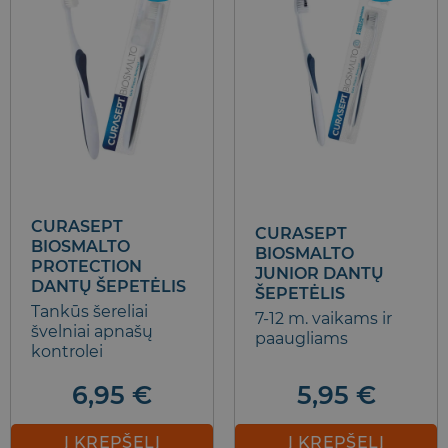
The
options
may
be
chosen
on
the
product
page
CURASEPT
CURASEPT
BIOSMALTO
BIOSMALTO
PROTECTION
JUNIOR DANTŲ
DANTŲ ŠEPETĖLIS
ŠEPETĖLIS
Tankūs šereliai
7-12 m. vaikams ir
švelniai apnašų
paaugliams
kontrolei
5,95
€
6,95
€
Į KREPŠELĮ
Į KREPŠELĮ