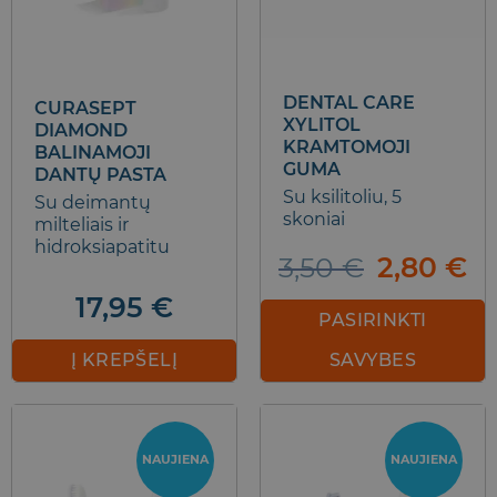
DENTAL CARE
CURASEPT
XYLITOL
DIAMOND
KRAMTOMOJI
BALINAMOJI
GUMA
DANTŲ PASTA
Su ksilitoliu, 5
Su deimantų
skoniai
milteliais ir
hidroksiapatitu
Original
Cu
3,50
€
2,80
€
price
pr
17,95
€
was:
is:
PASIRINKTI
3,50 €.
2,
Į KREPŠELĮ
SAVYBES
This
product
has
NAUJIENA
NAUJIENA
multiple
variants.