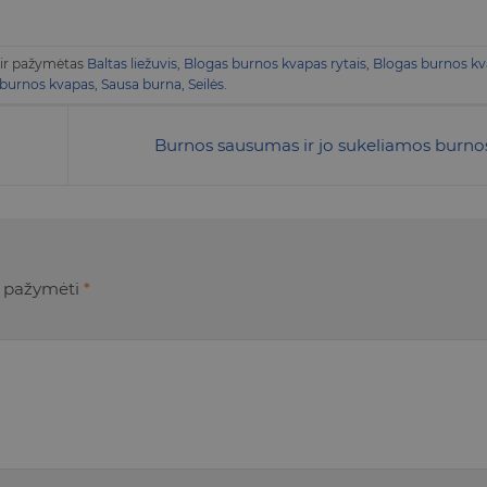
ir pažymėtas
Baltas liežuvis
,
Blogas burnos kvapas rytais
,
Blogas burnos kv
 burnos kvapas
,
Sausa burna
,
Seilės
.
Burnos sausumas ir jo sukeliamos burnos
ai pažymėti
*