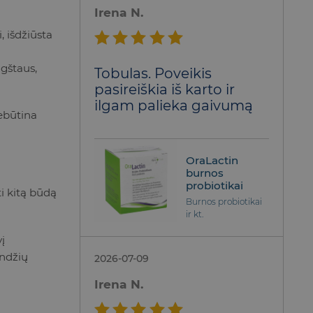
Irena N.
, išdžiūsta
Įvertinimas:
gštaus,
Tobulas. Poveikis
5
iš 5
pasireiškia iš karto ir
ilgam palieka gaivumą
nebūtina
OraLactin
burnos
probiotikai
i kitą būdą
Burnos probiotikai
ir kt.
vį
undžių
2026-07-09
Irena N.