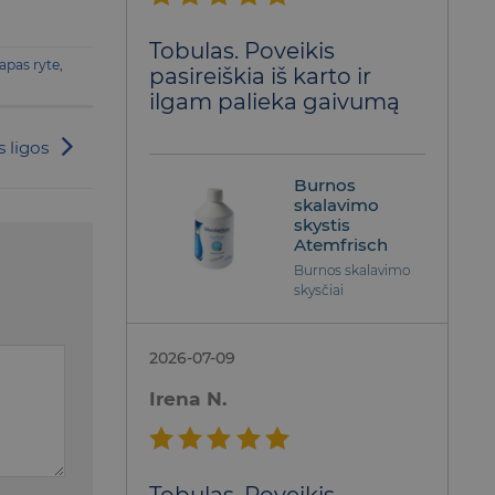
Įvertinimas:
Tobulas. Poveikis
5
iš 5
apas ryte
,
pasireiškia iš karto ir
ilgam palieka gaivumą
 ligos
Burnos
skalavimo
skystis
Atemfrisch
Burnos skalavimo
skysčiai
2026-07-09
Irena N.
Įvertinimas: