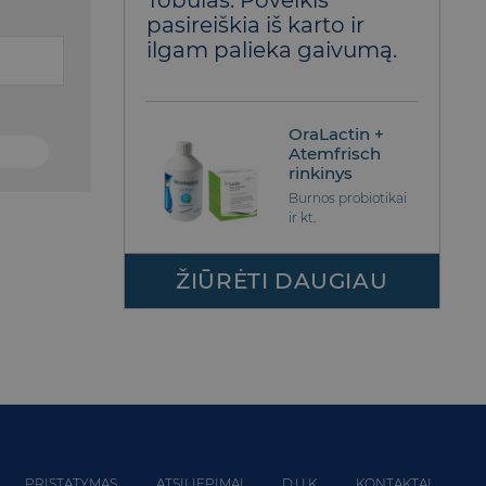
Tobulas. Poveikis
5
iš 5
pasireiškia iš karto ir
ilgam palieka gaivumą.
OraLactin +
Atemfrisch
rinkinys
Burnos probiotikai
ir kt.
ŽIŪRĖTI DAUGIAU
PRISTATYMAS
ATSILIEPIMAI
D.U.K
KONTAKTAI