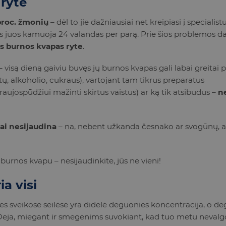
 ryte
proc. žmonių
– dėl to jie dažniausiai net kreipiasi į specialist
BALINANTI DA
pas juos kamuoja 24 valandas per parą. Prie šios problemos d
s burnos kvapas ryte
.
PASTA OPALE
Įprasta kaina 14,90-1
– visą dieną gaiviu buvęs jų burnos kvapas gali labai greitai 
10.90
ų, alkoholio, cukraus), vartojant tam tikrus preparatus
aujospūdžiui mažinti skirtus vaistus) ar ką tik atsibudus –
n
Į KREPŠ
sai nesijaudina
– na, nebent užkanda česnako ar svogūnų, ar
burnos kvapu – nesijaudinkite, jūs ne vieni!
a visi
es sveikose seilėse yra didelė deguonies koncentracija, o de
 Deja, miegant ir smegenims suvokiant, kad tuo metu nevalg