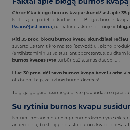
Faktai apie blogą burnos kvapą
Chronišku blogu burnos kvapu skundžiasi apie 35 
kartais gali padėti, o kartais ir ne. Blogas burnos kva
išsausėjusi burna
, nemalonus skonis burnoje ir
bloga
Kiti 35 proc. blogu burnos kvapu skundžiasi rečiau
suvartojus tam tikro maisto (pavyzdžiui, pieno produkt
(antihistamininius vaistus, antidepresantus, aukštam kr
burnos kvapas ryte
turbūt pažįstamas daugeliui.
Likę 30 proc. dėl savo burnos kvapo beveik arba vi
atsibudo. Taip, vėl rytinis burnos kvapas!
Taigi, jeigu gerai išsimiegoję ryte pabundate su prastu 
Su rytiniu burnos kvapu susiduri
Natūrali apsauga nuo blogo burnos kvapo yra seilės, n
anaerobinių bakterijų ir prasto burnos kvapo priešas.