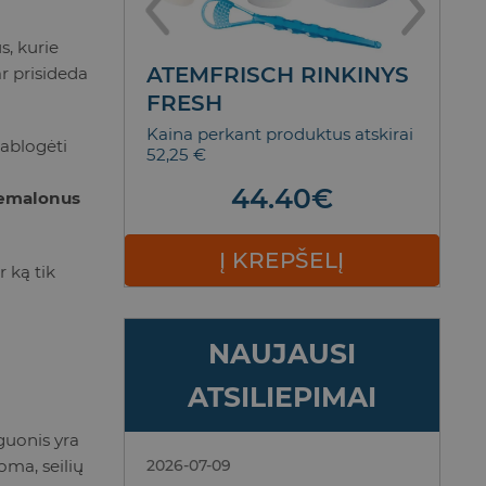
us, kurie
NTŲ
ATEMFRISCH RINKINYS
T
ar prisideda
SCENCE
FRESH
D
M
5,90 €
Kaina perkant produktus atskirai
pablogėti
52,25 €
Bl
€
Nol
44.40
€
emalonus
ELĮ
Į KREPŠELĮ
 ką tik
NAUJAUSI
ATSILIEPIMAI
guonis yra
oma, seilių
2026-07-09