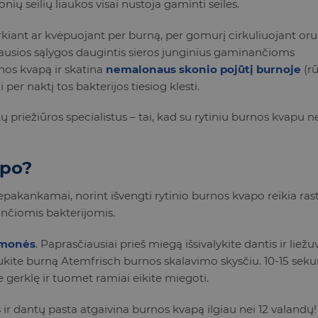
onių seilių liaukos visai nustoja gaminti seiles.
arkiant ar kvėpuojant per burną, per gomurį cirkuliuojant orui
nkiausios sąlygos daugintis sieros junginius gaminančioms
rnos kvapą ir skatina
nemalonaus skonio pojūtį burnoje
(rū
er naktį tos bakterijos tiesiog klesti.
 priežiūros specialistus – tai, kad su rytiniu burnos kvapu 
apo?
akankamai, norint išvengti rytinio burnos kvapo reikia rast
nčiomis bakterijomis.
emonės
. Paprasčiausiai prieš miegą išsivalykite dantis ir liežu
aukite burną Atemfrisch burnos skalavimo skysčiu. 10-15 sek
gerklę ir tuomet ramiai eikite miegoti.
ir dantų pasta atgaivina burnos kvapą ilgiau nei 12 valandų!