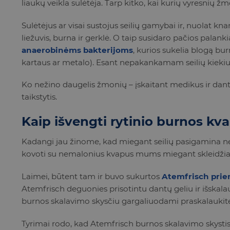
liaukų veikla sulėtėja. Tarp kitko, kai kurių vyresnių žm
Sulėtėjus ar visai sustojus seilių gamybai ir, nuolat kn
liežuvis, burna ir gerklė. O taip susidaro pačios pala
anaerobinėms bakterijoms
, kurios sukelia blogą bu
kartaus ar metalo). Esant nepakankamam seilių kiekiui p
Ko nežino daugelis žmonių – įskaitant medikus ir dantų
taikstytis.
Kaip išvengti rytinio burnos kv
Kadangi jau žinome, kad miegant seilių pasigamina nep
kovoti su nemalonius kvapus mums miegant skleidžia
Laimei, būtent tam ir buvo sukurtos
Atemfrisch pri
Atemfrisch deguonies prisotintu dantų geliu ir išskal
burnos skalavimo skysčiu gargaliuodami praskalaukite 
Tyrimai rodo, kad Atemfrisch burnos skalavimo skystis 