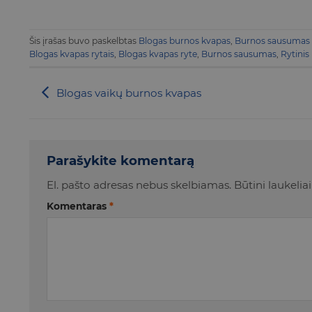
Šis įrašas buvo paskelbtas
Blogas burnos kvapas
,
Burnos sausumas
Blogas kvapas rytais
,
Blogas kvapas ryte
,
Burnos sausumas
,
Rytinis
Blogas vaikų burnos kvapas
Parašykite komentarą
El. pašto adresas nebus skelbiamas.
Būtini laukeli
Komentaras
*