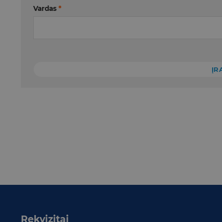
Vardas
*
Rekvizitai