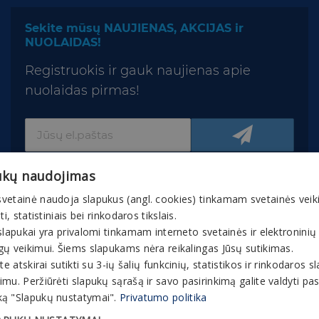
Sekite mūsų NAUJIENAS, AKCIJAS ir
NUOLAIDAS!
Registruokis ir gauk naujienas apie
nuolaidas pirmas!
ukų naudojimas
vetainė naudoja slapukus (angl. cookies) tinkamam svetainės veik
nti, statistiniais bei rinkodaros tikslais.
slapukai yra privalomi tinkamam interneto svetainės ir elektroninių
© 2026 Gaivuskvapas.lt Interneto tinklapio turinys,
gų veikimui. Šiems slapukams nėra reikalingas Jūsų sutikimas.
įskaitant jo tekstą, vaizdinę medžiagą, grafinį
ite atskirai sutikti su 3-ių šalių funkcinių, statistikos ir rinkodaros 
apipavidalinimą, prekių ženklus ir kt., yra bendrovės
mu. Peržiūrėti slapukų sąrašą ir savo pasirinkimą galite valdyti p
ir partnerių nuosavybė. Interneto tinklapyje esančią
ą "Slapukų nustatymai".
Privatumo politika
medžiagą, informaciją ir bet kokią intelektinę