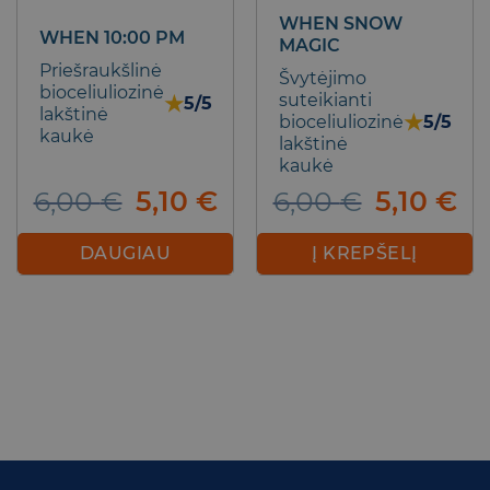
WHEN SNOW
WHEN 10:00 PM
MAGIC
Priešraukšlinė
Švytėjimo
bioceliuliozinė
suteikianti
★
5/5
lakštinė
★
bioceliuliozinė
5/5
kaukė
lakštinė
kaukė
Original
Current
Original
Cu
6,00
€
5,10
€
6,00
€
5,10
€
price
price
price
pr
was:
is:
was:
is:
DAUGIAU
Į KREPŠELĮ
6,00 €.
5,10 €.
6,00 €.
5,