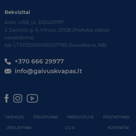
Rekvizitai
Arilis, UAB, į.k. 302430797
J. Savickio g. 4, Vilnius, 01108 (Prekyba vietoje
nevykdoma)
A/s: LT107300010160107785 (Swedbank, AB)
+370 666 29977
info@gaivuskvapas.lt
TAISYKLĖS
PRIVATUMAS
PARDUOTUVĖ
PRISTATYMAS
ATSILIEPIMAI
D.U.K
KONTAKTAI