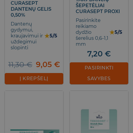
CURASEPT
ŠEPETĖLIAI
DANTENŲ GELIS
CURASEPT PROXI
0,50%
Pasirinkite
Dantenų
reikiamo
gydymui,
★
dydžio
5/5
★
kraujavimui ir
5/5
šerelius 0,6-1,1
uždegimui
mm
slopinti
7,20
€
Original
Current
11,30
€
9,05
€
PASIRINKTI
price
price
was:
is:
Į KREPŠELĮ
SAVYBES
11,30 €.
9,05 €.
This
product
has
multiple
variants.
The
options
may