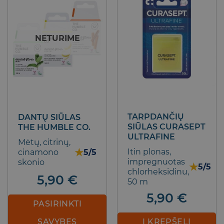
The
options
may
NETURIME
be
chosen
on
the
product
page
TARPDANČIŲ
DANTŲ SIŪLAS
SIŪLAS CURASEPT
THE HUMBLE CO.
ULTRAFINE
Mėtų, citrinų,
★
Itin plonas,
cinamono
5/5
impregnuotas
skonio
★
5/5
chlorheksidinu,
5,90
€
50 m
5,90
€
PASIRINKTI
SAVYBES
Į KREPŠELĮ