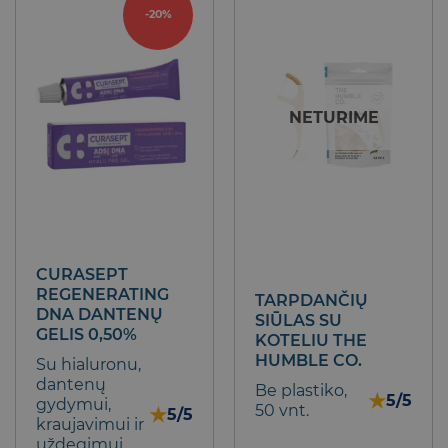
-20%
NETURIME
CURASEPT
REGENERATING
TARPDANČIŲ
DNA DANTENŲ
SIŪLAS SU
GELIS 0,50%
KOTELIU THE
HUMBLE CO.
Su hialuronu,
dantenų
Be plastiko,
★
5/5
gydymui,
50 vnt.
★
5/5
kraujavimui ir
uždegimui