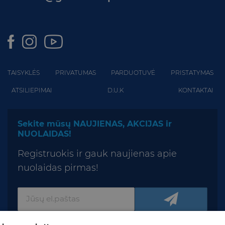
TAISYKLĖS
PRIVATUMAS
PARDUOTUVĖ
PRISTATYMAS
ATSILIEPIMAI
D.U.K
KONTAKTAI
Sekite mūsų NAUJIENAS, AKCIJAS ir
NUOLAIDAS!
Registruokis ir gauk naujienas apie
nuolaidas pirmas!