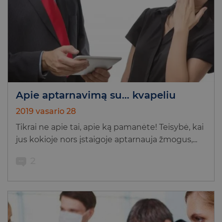
Apie aptarnavimą su… kvapeliu
2019 vasario 28
Tikrai ne apie tai, apie ką pamanėte! Teisybė, kai
jus kokioje nors įstaigoje aptarnauja žmogus,...
2