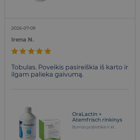
2026-07-09
Irena N.
Įvertinimas:
Tobulas. Poveikis pasireiškia iš karto ir
5
iš 5
ilgam palieka gaivumą.
OraLactin +
Atemfrisch rinkinys
Burnos probiotikai ir kt.