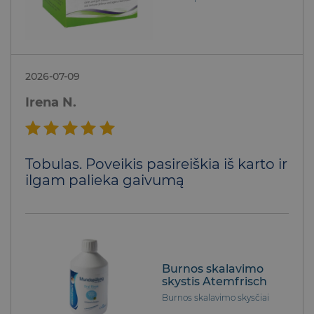
2026-07-09
Irena N.
Įvertinimas:
Tobulas. Poveikis pasireiškia iš karto ir
5
iš 5
ilgam palieka gaivumą
Burnos skalavimo
skystis Atemfrisch
Burnos skalavimo skysčiai