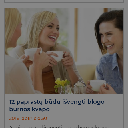
12 paprastų būdų išvengti blogo
burnos kvapo
2018 lapkričio 30
Atminkite, kad išvengti blogo burnos kvapo