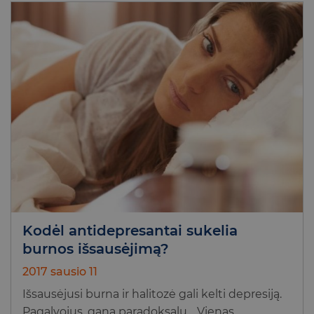
Kodėl antidepresantai sukelia
burnos išsausėjimą?
2017 sausio 11
Išsausėjusi burna ir halitozė gali kelti depresiją.
Pagalvojus, gana paradoksalu… Vienas