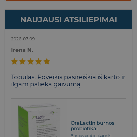
NAUJAUSI ATSILIEPIMAI
2026-07-09
Irena N.
Įvertinimas:
Tobulas. Poveikis pasireiškia iš karto ir
5
iš 5
ilgam palieka gaivumą
OraLactin burnos
probiotikai
Burnos probiotikai ir kt.