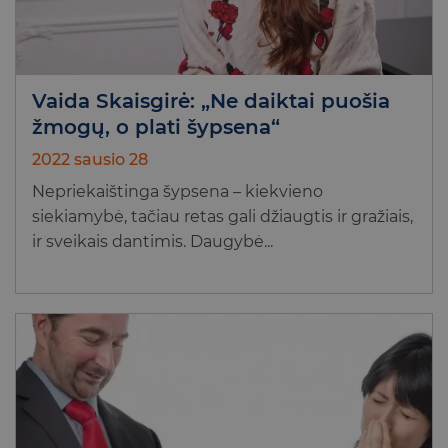
Vaida Skaisgirė: „Ne daiktai puošia
žmogų, o plati šypsena“
2022 sausio 28
Nepriekaištinga šypsena – kiekvieno
siekiamybė, tačiau retas gali džiaugtis ir gražiais,
ir sveikais dantimis. Daugybė...