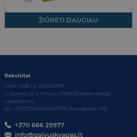
ŽIŪRĖTI DAUGIAU
Rekvizitai
Arilis, UAB, į.k. 302430797
J. Savickio g. 4, Vilnius, 01108 (Prekyba vietoje
nevykdoma)
A/s: LT107300010160107785 (Swedbank, AB)
+370 666 29977
info@gaivuskvapas.lt