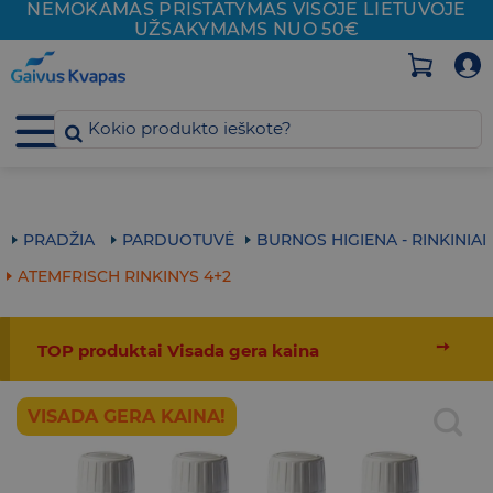
NEMOKAMAS PRISTATYMAS VISOJE
LIETUVOJE
Skip
UŽSAKYMAMS NUO 50€
to
content
PRADŽIA
PARDUOTUVĖ
BURNOS HIGIENA - RINKINIAI
ATEMFRISCH RINKINYS 4+2
➙
TOP produktai Visada gera kaina
VISADA GERA KAINA!