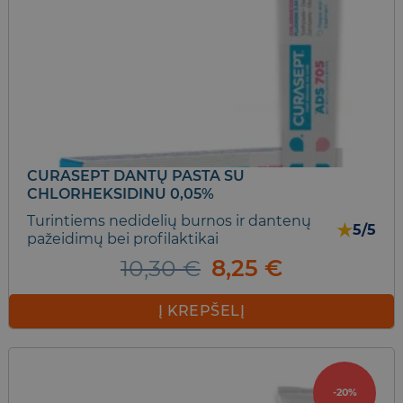
CURASEPT DANTŲ PASTA SU
CHLORHEKSIDINU 0,05%
Turintiems nedidelių burnos ir dantenų
★
5/5
pažeidimų bei profilaktikai
Original
Current
10,30
€
8,25
€
price
price
was:
is:
Į KREPŠELĮ
10,30 €.
8,25 €.
-20%