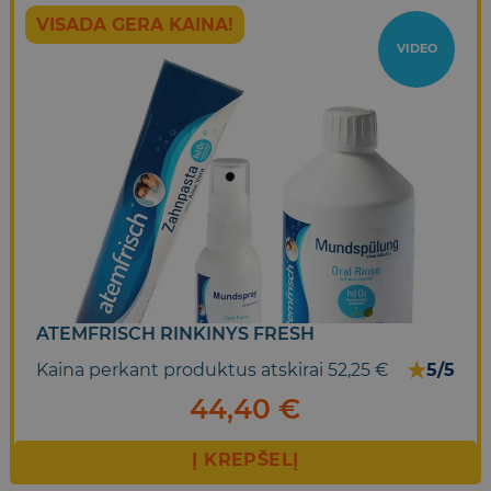
VISADA GERA KAINA!
VIDEO
ATEMFRISCH RINKINYS FRESH
★
Kaina perkant produktus atskirai 52,25 €
5/5
44,40
€
Į KREPŠELĮ