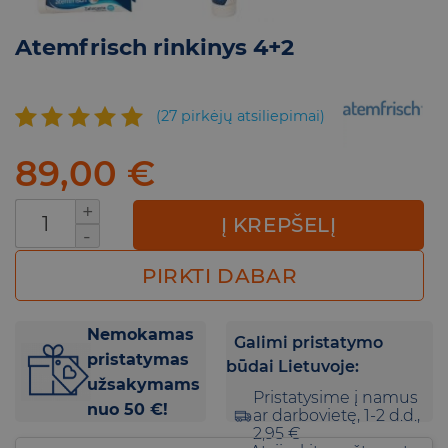
Atemfrisch rinkinys 4+2
(
27
pirkėjų atsiliepimai)
Įvertinimas:
27
89,00
€
4.85
iš 5
(viso
produkto kiekis: Atemfrisch rinkinys 4+2
įvertinimų:
Į KREPŠELĮ
)
PIRKTI DABAR
Nemokamas
Galimi pristatymo
pristatymas
būdai Lietuvoje:
užsakymams
Pristatysime į namus
nuo 50 €!
ar darbovietę, 1-2 d.d.,
2,95 €