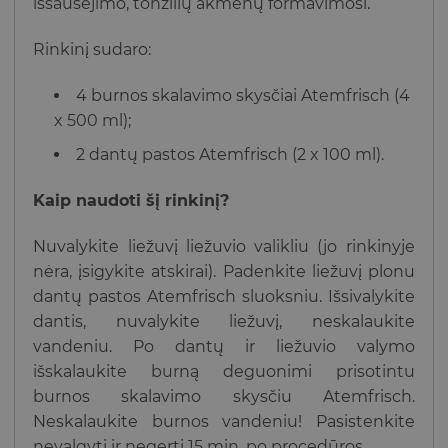
išsausėjimo, tonzilių akmenų formavimosi.
Rinkinį sudaro:
4 burnos skalavimo skysčiai Atemfrisch (4
x 500 ml);
2 dantų pastos Atemfrisch (2 x 100 ml).
Kaip naudoti šį rinkinį?
Nuvalykite liežuvį liežuvio valikliu (jo rinkinyje
nėra, įsigykite atskirai). Padenkite liežuvį plonu
dantų pastos Atemfrisch sluoksniu. Išsivalykite
dantis, nuvalykite liežuvį, neskalaukite
vandeniu. Po dantų ir liežuvio valymo
išskalaukite burną deguonimi prisotintu
burnos skalavimo skysčiu Atemfrisch.
Neskalaukite burnos vandeniu! Pasistenkite
nevalgyti ir negerti 15 min. po procedūros.