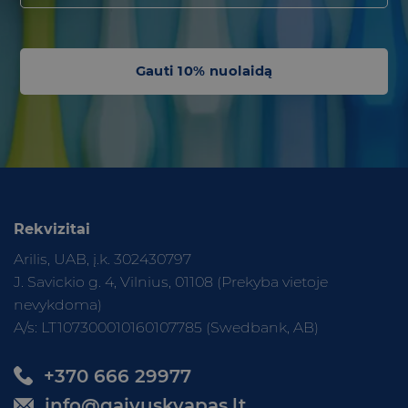
Gauti 10% nuolaidą
Rekvizitai
Arilis, UAB, į.k. 302430797
J. Savickio g. 4, Vilnius, 01108 (Prekyba vietoje
nevykdoma)
A/s: LT107300010160107785 (Swedbank, AB)
+370 666 29977
info@gaivuskvapas.lt