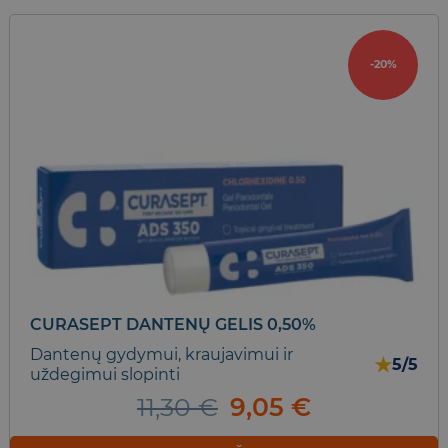
-20%
CURASEPT DANTENŲ GELIS 0,50%
Dantenų gydymui, kraujavimui ir
★
5/5
uždegimui slopinti
Original
Current
11,30
€
9,05
€
price
price