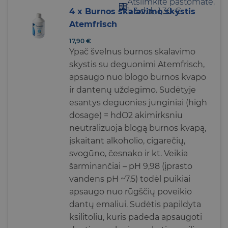
Atsiimkite paštomate,
1-3 d.d., 1,30 €
4 x Burnos skalavimo skystis
Atemfrisch
17,90
€
Ypač švelnus
burnos skalavimo
skystis su deguonimi Atemfrisch,
apsaugo nuo blogo burnos kvapo
ir dantenų uždegimo. Sudėtyje
esantys deguonies junginiai (high
dosage) = hdO2 akimirksniu
neutralizuoja blogą burnos kvapą,
įskaitant alkoholio, cigarečių,
svogūno, česnako ir kt. Veikia
šarminančiai – pH 9,98 (įprasto
vandens pH ~7,5)
todėl puikiai
apsaugo nuo rūgščių poveikio
dantų emaliui. Sudėtis papildyta
ksilitoliu, kuris padeda apsaugoti