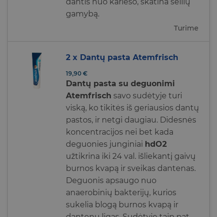
dantis nuo karieso, skatina seilių
gamybą.
Turime
2 x Dantų pasta Atemfrisch
19,90
€
Dantų pasta su deguonimi
Atemfrisch
savo sudėtyje turi
viską, ko tikitės iš geriausios dantų
pastos, ir netgi daugiau. Didesnės
koncentracijos nei bet kada
deguonies junginiai
hdO2
užtikrina iki 24 val. išliekantį gaivų
burnos kvapą ir sveikas dantenas.
Deguonis apsaugo nuo
anaerobinių bakterijų, kurios
sukelia blogą burnos kvapą ir
dantenų ligas. Sudėtyje taip pat