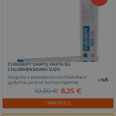
CURASEPT DANTŲ PASTA SU
CHLORHEKSIDINU 0,12%
Gingivito ir periodontito profilaktikai ir
★
5/5
gydymui, po prof. burnos higienos
Original
Current
10,30
€
8,25
€
price
price
was:
is:
Į KREPŠELĮ
10,30 €.
8,25 €.