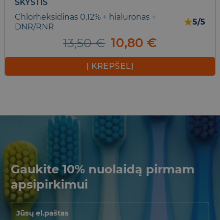
SKYSTIS
Chlorheksidinas 0,12% + hialuronas +
★
5/5
DNR/RNR
Original
Current
13,50
€
10,80
€
price
price
was:
is:
Į KREPŠELĮ
13,50 €.
10,80 €.
Gaukite 10% nuolaidą pirmam
apsipirkimui