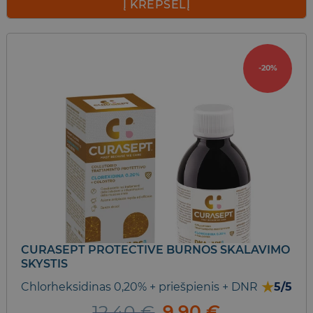
was:
is:
Į KREPŠELĮ
11,30 €.
9,05 €.
-20%
CURASEPT PROTECTIVE BURNOS SKALAVIMO
SKYSTIS
★
Chlorheksidinas 0,20% + priešpienis + DNR
5/5
Original
Current
12,40
€
9,90
€