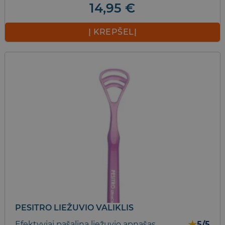
14,95
€
Į KREPŠELĮ
PESITRO LIEŽUVIO VALIKLIS
★
Efektyviai pašalina liežuvio apnašas
5/5