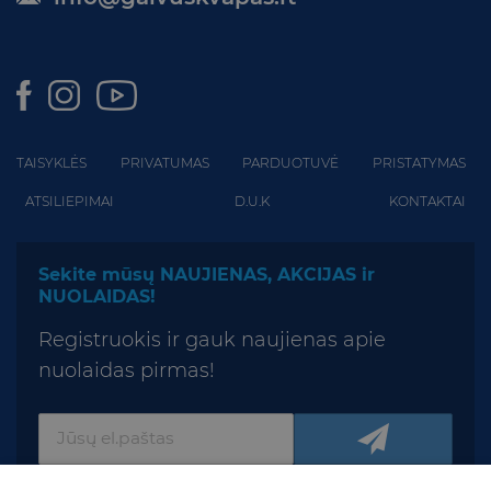
TAISYKLĖS
PRIVATUMAS
PARDUOTUVĖ
PRISTATYMAS
ATSILIEPIMAI
D.U.K
KONTAKTAI
Sekite mūsų NAUJIENAS, AKCIJAS ir
NUOLAIDAS!
Registruokis ir gauk naujienas apie
nuolaidas pirmas!