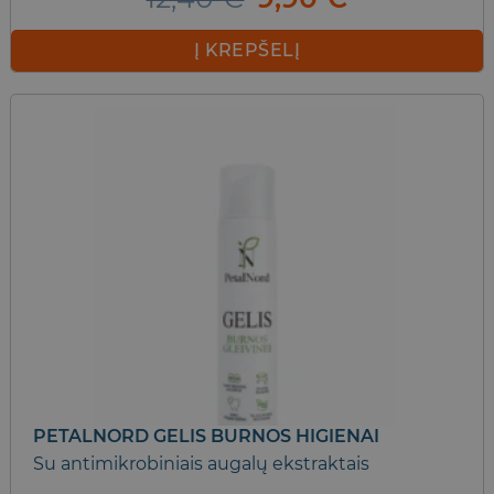
price
price
was:
is:
Į KREPŠELĮ
12,40 €.
9,90 €.
PETALNORD GELIS BURNOS HIGIENAI
Su antimikrobiniais augalų ekstraktais