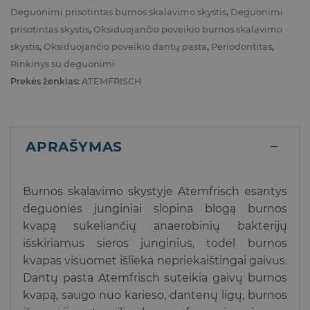
Deguonimi prisotintas burnos skalavimo skystis
,
Deguonimi
prisotintas skystis
,
Oksiduojančio poveikio burnos skalavimo
skystis
,
Oksiduojančio poveikio dantų pasta
,
Periodontitas
,
Rinkinys su deguonimi
Prekės ženklas:
ATEMFRISCH
APRAŠYMAS
Burnos skalavimo skystyje Atemfrisch esantys
deguonies junginiai slopina blogą burnos
kvapą sukeliančių anaerobinių bakterijų
išskiriamus sieros junginius, todėl burnos
kvapas visuomet išlieka nepriekaištingai gaivus.
Dantų pasta Atemfrisch suteikia gaivų burnos
kvapą, saugo nuo karieso, dantenų ligų, burnos