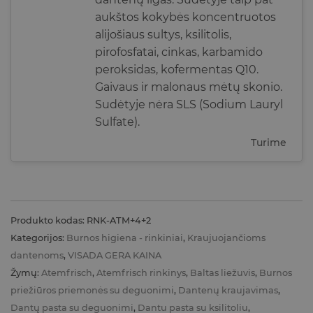
aukštos kokybės koncentruotos
alijošiaus sultys, ksilitolis,
pirofosfatai, cinkas, karbamido
peroksidas, kofermentas Q10.
Gaivaus ir malonaus mėtų skonio.
Sudėtyje nėra SLS (Sodium Lauryl
Sulfate).
Turime
Produkto kodas:
RNK-ATM+4+2
Kategorijos:
Burnos higiena - rinkiniai
,
Kraujuojančioms
dantenoms
,
VISADA GERA KAINA
Žymų:
Atemfrisch
,
Atemfrisch rinkinys
,
Baltas liežuvis
,
Burnos
priežiūros priemonės su deguonimi
,
Dantenų kraujavimas
,
Dantų pasta su deguonimi
,
Dantu pasta su ksilitoliu
,