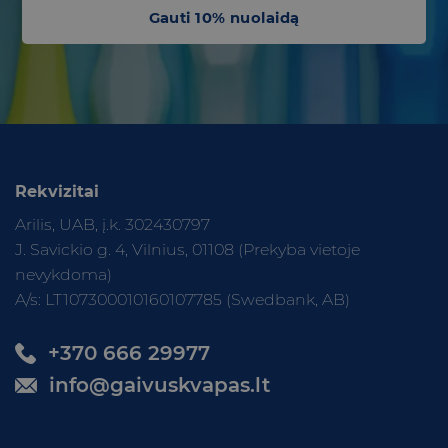
Gauti 10% nuolaidą
Rekvizitai
Arilis, UAB, į.k. 302430797
J. Savickio g. 4, Vilnius, 01108 (Prekyba vietoje
nevykdoma)
A/s: LT107300010160107785 (Swedbank, AB)
+370 666 29977
info@gaivuskvapas.lt