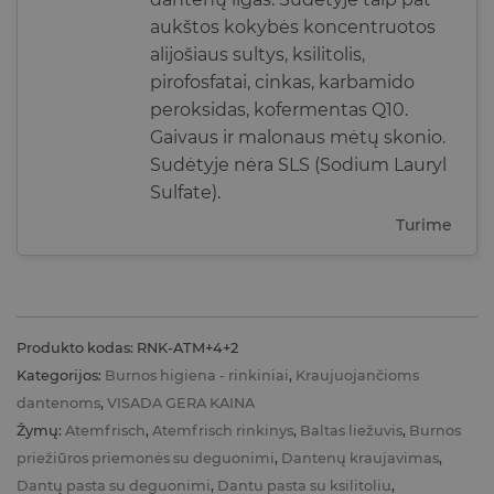
aukštos kokybės koncentruotos
alijošiaus sultys, ksilitolis,
pirofosfatai, cinkas, karbamido
peroksidas, kofermentas Q10.
Gaivaus ir malonaus mėtų skonio.
Sudėtyje nėra SLS (Sodium Lauryl
Sulfate).
Turime
Produkto kodas:
RNK-ATM+4+2
Kategorijos:
Burnos higiena - rinkiniai
,
Kraujuojančioms
dantenoms
,
VISADA GERA KAINA
Žymų:
Atemfrisch
,
Atemfrisch rinkinys
,
Baltas liežuvis
,
Burnos
priežiūros priemonės su deguonimi
,
Dantenų kraujavimas
,
Dantų pasta su deguonimi
,
Dantu pasta su ksilitoliu
,