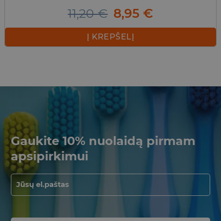
Original
Current
11,20
€
8,95
€
price
price
was:
is:
Į KREPŠELĮ
11,20 €.
8,95 €.
Gaukite 10% nuolaidą pirmam
apsipirkimui