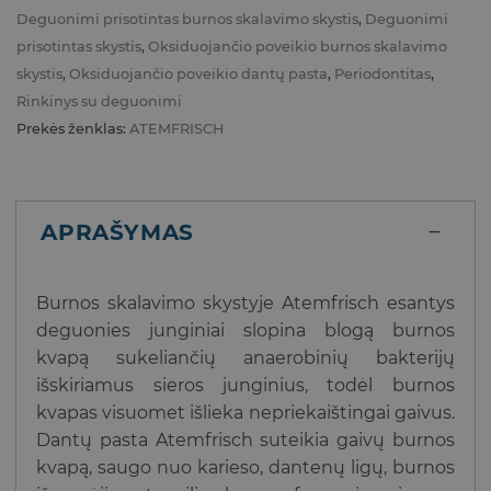
Deguonimi prisotintas burnos skalavimo skystis
,
Deguonimi
prisotintas skystis
,
Oksiduojančio poveikio burnos skalavimo
skystis
,
Oksiduojančio poveikio dantų pasta
,
Periodontitas
,
Rinkinys su deguonimi
Prekės ženklas:
ATEMFRISCH
APRAŠYMAS
Burnos skalavimo skystyje Atemfrisch esantys
deguonies junginiai slopina blogą burnos
kvapą sukeliančių anaerobinių bakterijų
išskiriamus sieros junginius, todėl burnos
kvapas visuomet išlieka nepriekaištingai gaivus.
Dantų pasta Atemfrisch suteikia gaivų burnos
kvapą, saugo nuo karieso, dantenų ligų, burnos