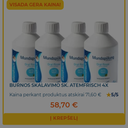
VISADA GERA KAINA!
BURNOS SKALAVIMO SK. ATEMFRISCH 4X
★
Kaina perkant produktus atskirai 71,60 €
5/5
58,70
€
Į KREPŠELĮ