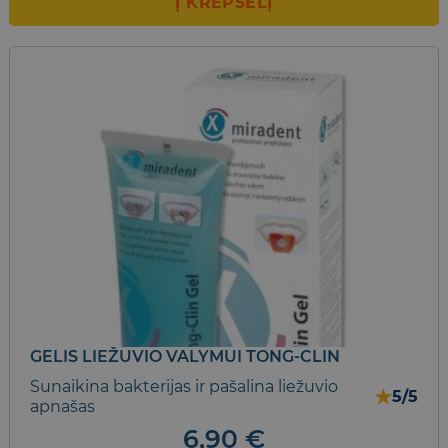
Į KREPŠELĮ
GELIS LIEŽUVIO VALYMUI TONG-CLIN
Sunaikina bakterijas ir pašalina liežuvio
★
5/5
apnašas
6,90
€