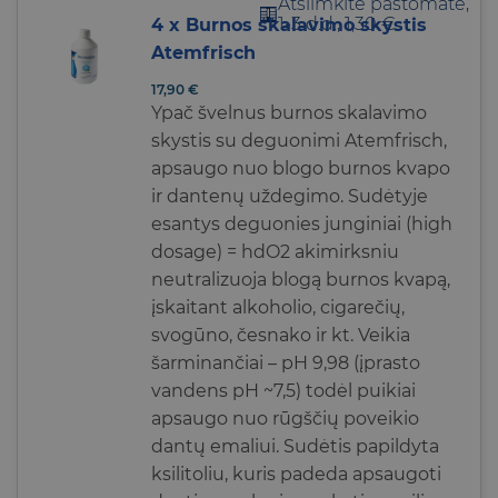
Atsiimkite paštomate,
1-3 d.d., 1,30 €
4 x Burnos skalavimo skystis
Atemfrisch
17,90
€
Ypač švelnus
burnos skalavimo
skystis su deguonimi Atemfrisch,
apsaugo nuo blogo burnos kvapo
ir dantenų uždegimo. Sudėtyje
esantys deguonies junginiai (high
dosage) = hdO2 akimirksniu
neutralizuoja blogą burnos kvapą,
įskaitant alkoholio, cigarečių,
svogūno, česnako ir kt. Veikia
šarminančiai – pH 9,98 (įprasto
vandens pH ~7,5)
todėl puikiai
apsaugo nuo rūgščių poveikio
dantų emaliui. Sudėtis papildyta
ksilitoliu, kuris padeda apsaugoti