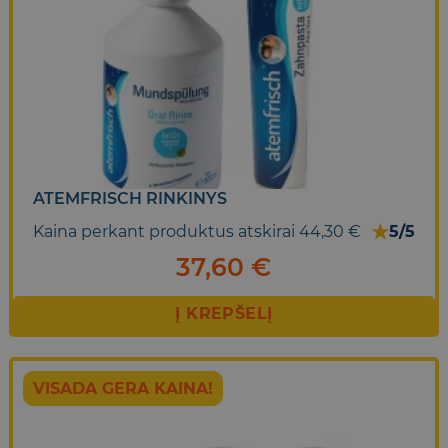
ATEMFRISCH RINKINYS
★
Kaina perkant produktus atskirai 44,30 €
5/5
37,60
€
Į KREPŠELĮ
VISADA GERA KAINA!