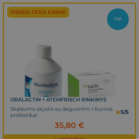
VISADA GERA KAINA!
TOP
ORALACTIN + ATEMFRISCH RINKINYS
Skalavimo skystis su deguonimi + burnos
★
5/5
probiotikai
35,80
€