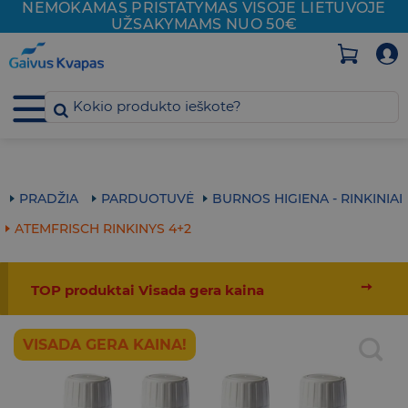
NEMOKAMAS PRISTATYMAS VISOJE
LIETUVOJE
Skip
UŽSAKYMAMS NUO 50€
to
content
PRADŽIA
PARDUOTUVĖ
BURNOS HIGIENA - RINKINIAI
ATEMFRISCH RINKINYS 4+2
➙
TOP produktai Visada gera kaina
VISADA GERA KAINA!