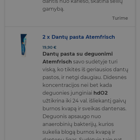
dantis nuo karieso, skatina seilių
gamybą.
Turime
2 x Dantų pasta Atemfrisch
19,90
€
Dantų pasta su deguonimi
Atemfrisch
savo sudėtyje turi
viską, ko tikitės iš geriausios dantų
pastos, ir netgi daugiau. Didesnės
koncentracijos nei bet kada
deguonies junginiai
hdO2
užtikrina iki 24 val. išliekantį gaivų
burnos kvapą ir sveikas dantenas.
Deguonis apsaugo nuo
anaerobinių bakterijų, kurios
sukelia blogą burnos kvapą ir
dantenų ligas. Sudėtyje taip pat