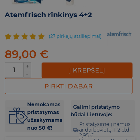
Atemfrisch rinkinys 4+2
(
27
pirkėjų atsiliepimai)
Įvertinimas:
27
89,00
€
4.85
iš 5
(viso
produkto kiekis: Atemfrisch rinkinys 4+2
įvertinimų:
Į KREPŠELĮ
)
PIRKTI DABAR
Nemokamas
Galimi pristatymo
pristatymas
būdai Lietuvoje:
užsakymams
Pristatysime į namus
nuo 50 €!
ar darbovietę, 1-2 d.d.,
2,95 €