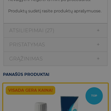
Produktų sudėtį rasite produktų aprašymuose.
ATSILIEPIMAI (27)
PRISTATYMAS
GRĄŽINIMAS
PANAŠŪS PRODUKTAI
VISADA GERA KAINA!
TOP