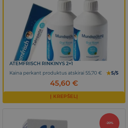
ATEMFRISCH RINKINYS 2+1
★
Kaina perkant produktus atskirai 55,70 €
5/5
45,60
€
Į KREPŠELĮ
-20%