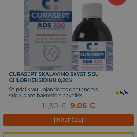
CURASEPT SKALAVIMO SKYSTIS SU
CHLORHEKSIDINU 0,20%
Stipriai kraujuojančioms dantenoms,
★
5/5
stiprus antibakterinis poveikis
Original
Current
11,30
€
9,05
€
price
price
was:
is:
Į KREPŠELĮ
11,30 €.
9,05 €.