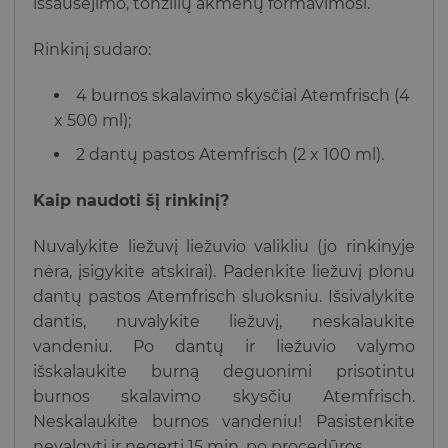
išsausėjimo, tonzilių akmenų formavimosi.
Rinkinį sudaro:
4 burnos skalavimo skysčiai Atemfrisch (4
x 500 ml);
2 dantų pastos Atemfrisch (2 x 100 ml).
Kaip naudoti šį rinkinį?
Nuvalykite liežuvį liežuvio valikliu (jo rinkinyje
nėra, įsigykite atskirai). Padenkite liežuvį plonu
dantų pastos Atemfrisch sluoksniu. Išsivalykite
dantis, nuvalykite liežuvį, neskalaukite
vandeniu. Po dantų ir liežuvio valymo
išskalaukite burną deguonimi prisotintu
burnos skalavimo skysčiu Atemfrisch.
Neskalaukite burnos vandeniu! Pasistenkite
nevalgyti ir negerti 15 min. po procedūros.