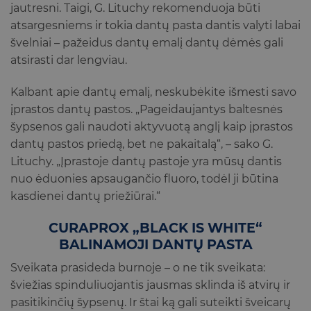
jautresni. Taigi, G. Lituchy rekomenduoja būti
atsargesniems ir tokia dantų pasta dantis valyti labai
švelniai – pažeidus dantų emalį dantų dėmės gali
atsirasti dar lengviau.
Kalbant apie dantų emalį, neskubėkite išmesti savo
įprastos dantų pastos. „Pageidaujantys baltesnės
šypsenos gali naudoti aktyvuotą anglį kaip įprastos
dantų pastos priedą, bet ne pakaitalą“, – sako G.
Lituchy. „Įprastoje dantų pastoje yra mūsų dantis
nuo ėduonies apsaugančio fluoro, todėl ji būtina
kasdienei dantų priežiūrai.“
CURAPROX „BLACK IS WHITE“
BALINAMOJI DANTŲ PASTA
Sveikata prasideda burnoje – o ne tik sveikata:
šviežias spinduliuojantis jausmas sklinda iš atvirų ir
pasitikinčių šypsenų.
Ir štai ką gali suteikti šveicarų