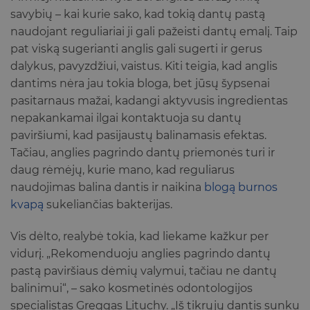
savybių – kai kurie sako, kad tokią dantų pastą
naudojant reguliariai ji gali pažeisti dantų emalį. Taip
pat viską sugerianti anglis gali sugerti ir gerus
dalykus, pavyzdžiui, vaistus. Kiti teigia, kad anglis
dantims nėra jau tokia bloga, bet jūsų šypsenai
pasitarnaus mažai, kadangi aktyvusis ingredientas
nepakankamai ilgai kontaktuoja su dantų
paviršiumi, kad pasijaustų balinamasis efektas.
Tačiau, anglies pagrindo dantų priemonės turi ir
daug rėmėjų, kurie mano, kad reguliarus
naudojimas balina dantis ir naikina
blogą burnos
kvapą
sukeliančias bakterijas.
Vis dėlto, realybė tokia, kad liekame kažkur per
vidurį. „Rekomenduoju anglies pagrindo dantų
pastą paviršiaus dėmių valymui, tačiau ne dantų
balinimui“, – sako kosmetinės odontologijos
specialistas Greggas Lituchy. „Iš tikrųjų dantis sunku