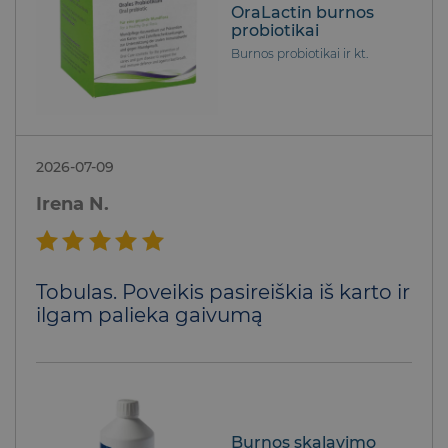
OraLactin burnos
probiotikai
Burnos probiotikai ir kt.
2026-07-09
Irena N.
Įvertinimas:
Tobulas. Poveikis pasireiškia iš karto ir
5
iš 5
ilgam palieka gaivumą
Burnos skalavimo