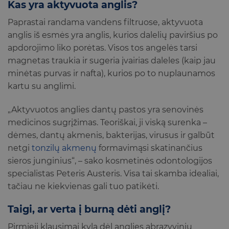
Kas yra aktyvuota anglis?
Paprastai randama vandens filtruose, aktyvuota
anglis iš esmės yra anglis, kurios dalelių paviršius po
apdorojimo liko porėtas. Visos tos angelės tarsi
magnetas traukia ir sugeria įvairias daleles (kaip jau
minėtas purvas ir nafta), kurios po to nuplaunamos
kartu su anglimi.
„Aktyvuotos anglies dantų pastos yra senovinės
medicinos sugrįžimas. Teoriškai, ji viską surenka –
dėmes, dantų akmenis, bakterijas, virusus ir galbūt
netgi
tonzilų akmenų
formavimąsi skatinančius
sieros junginius“, – sako kosmetinės odontologijos
specialistas Peteris Austeris. Visa tai skamba idealiai,
tačiau ne kiekvienas gali tuo patikėti.
Taigi, ar verta į burną dėti anglį?
Pirmieji klausimai kyla dėl anglies abrazyvinių