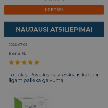
Į KREPŠELĮ
NAUJAUSI ATSILIEPIMAI
2026-07-09
Irena N.
Įvertinimas:
Tobulas. Poveikis pasireiškia iš karto ir
5
iš 5
ilgam palieka gaivumą