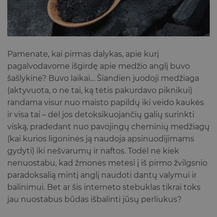
Pamenate, kai pirmas dalykas, apie kurį
pagalvodavome išgirdę apie medžio anglį buvo
šašlykinė? Buvo laikai… Šiandien juodoji medžiaga
(aktyvuota, o ne tai, ką tėtis pakurdavo piknikui)
randama visur nuo maisto papildų iki veido kaukės
ir visa tai – dėl jos detoksikuojančių galių surinkti
viską, pradedant nuo pavojingų cheminių medžiagų
(kai kurios ligoninės ją naudoja apsinuodijimams
gydyti) iki nešvarumų ir naftos. Todėl nė kiek
nenuostabu, kad žmonės metėsi į iš pirmo žvilgsnio
paradoksalią mintį anglį naudoti dantų valymui ir
balinimui. Bet ar šis interneto stebuklas tikrai toks
jau nuostabus būdas išbalinti jūsų perliukus?