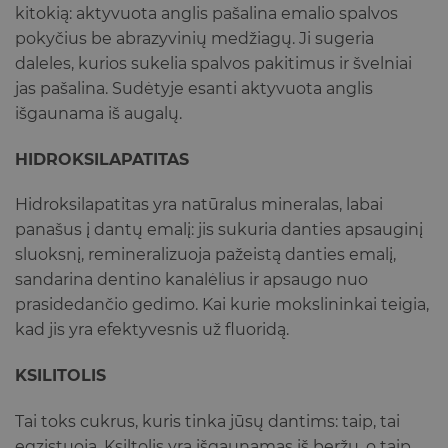
kitokią: aktyvuota anglis pašalina emalio spalvos
pokyčius be abrazyvinių medžiagų. Ji sugeria
daleles, kurios sukelia spalvos pakitimus ir švelniai
jas pašalina. Sudėtyje esanti aktyvuota anglis
išgaunama iš augalų.
HIDROKSILAPATITAS
Hidroksilapatitas yra natūralus mineralas, labai
panašus į dantų emalį: jis sukuria danties apsauginį
sluoksnį, remineralizuoja pažeistą danties emalį,
sandarina dentino kanalėlius ir apsaugo nuo
prasidedančio gedimo.
Kai kurie mokslininkai teigia,
kad jis yra efektyvesnis už fluoridą.
KSILITOLIS
Tai toks cukrus, kuris tinka jūsų dantims: taip, tai
egzistuoja. Ksiltolis yra išgaunamas iš beržų, o taip