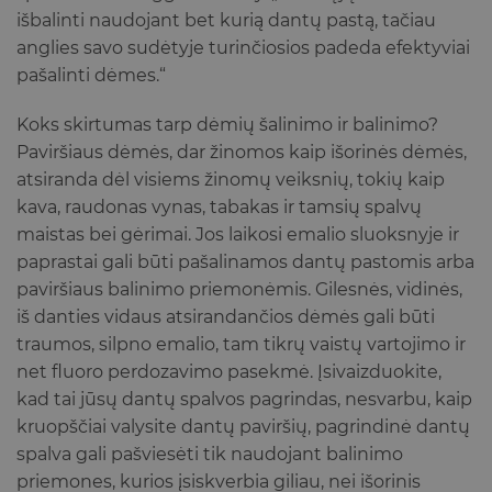
išbalinti naudojant bet kurią dantų pastą, tačiau
anglies savo sudėtyje turinčiosios padeda efektyviai
pašalinti dėmes.“
Koks skirtumas tarp dėmių šalinimo ir balinimo?
Paviršiaus dėmės, dar žinomos kaip išorinės dėmės,
atsiranda dėl visiems žinomų veiksnių, tokių kaip
kava, raudonas vynas, tabakas ir tamsių spalvų
maistas bei gėrimai. Jos laikosi emalio sluoksnyje ir
paprastai gali būti pašalinamos dantų pastomis arba
paviršiaus balinimo priemonėmis. Gilesnės, vidinės,
iš danties vidaus atsirandančios dėmės gali būti
traumos, silpno emalio, tam tikrų vaistų vartojimo ir
net fluoro perdozavimo pasekmė. Įsivaizduokite,
kad tai jūsų dantų spalvos pagrindas, nesvarbu, kaip
kruopščiai valysite dantų paviršių, pagrindinė dantų
spalva gali pašviesėti tik naudojant balinimo
priemones, kurios įsiskverbia giliau, nei išorinis