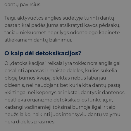
dantų paviršius.
Taigi, aktyvuotos anglies sudėtyje turinti dantų
pasta tikrai padės jums atsikratyti kavos pėdsakų,
tačiau niekuomet neprilygs odontologo kabinete
atliekamam dantų balinimui.
O kaip dėl detoksikacijos?
O „detoksikacijos“ reikalai yra tokie: nors anglis gali
pašalinti apnašas ir maisto daleles, kurios sukelia
blogą burnos kvapą, efektas nebus labai jau
didesnis, nei naudojant bet kurią kitą dantų pastą.
Skirtingai nei kepenys ar inkstai, dantys ir dantenos
neatlieka organizmo detoksikacijos funkcijų, ir,
kadangi vadinamieji toksinai burnoje ilgai ir taip
neužsilaiko, naikinti juos intensyviu dantų valymu
nėra didelės prasmės.