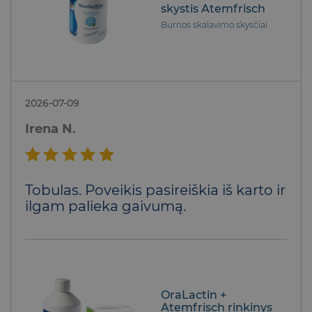
skystis Atemfrisch
Burnos skalavimo skysčiai
2026-07-09
Irena N.
Įvertinimas:
Tobulas. Poveikis pasireiškia iš karto ir
5
iš 5
ilgam palieka gaivumą.
OraLactin +
Atemfrisch rinkinys