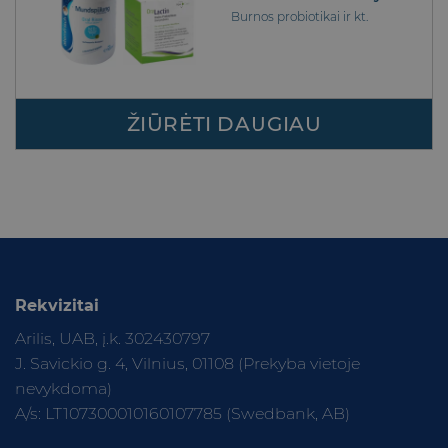
Burnos probiotikai ir kt.
ŽIŪRĖTI DAUGIAU
Rekvizitai
Arilis, UAB, į.k. 302430797
J. Savickio g. 4, Vilnius, 01108 (Prekyba vietoje
nevykdoma)
A/s: LT107300010160107785 (Swedbank, AB)