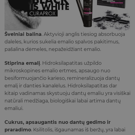
Švelniai balina
.
Aktyvioji anglis tiesiog absorbuoja
daleles, kurios sukelia emalio spalvos pakitimus,
pašalina dėmeles, nepažeidžiant emalio.
Stiprina emalį
.
Hidroksilapatitas užpildo
mikroskopines emalio ertmes, apsaugo nuo
besiformuojančio karieso, remineralizuoja dantų
emalį ir danties kanalėlus. Hidroksilapatitas dar
kitaip vadinamas skystuoju dantų emaliu yra visiškai
natūrali medžiaga, biologiškai labai artima dantų
emaliui.
Cukrus, apsaugantis nuo dantų gedimo ir
praradimo
.
Ksilitolis, išgaunamas iš beržų, yra labai