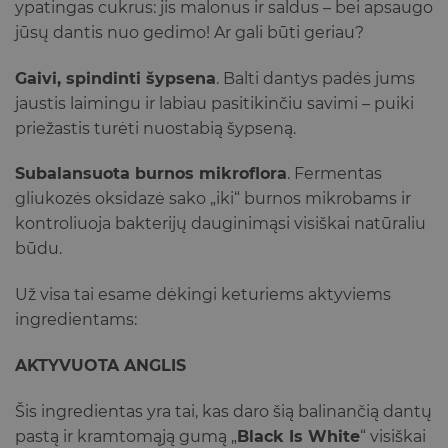
ypatingas cukrus: jis malonus ir saldus – bei apsaugo
jūsų dantis nuo gedimo! Ar gali būti geriau?
Gaivi, spindinti šypsena
. Balti dantys padės jums
jaustis laimingu ir labiau pasitikinčiu savimi – puiki
priežastis turėti nuostabią šypseną.
Subalansuota burnos mikroflora
.
Fermentas
gliukozės oksidazė sako „iki“ burnos mikrobams ir
kontroliuoja bakterijų dauginimąsi visiškai natūraliu
būdu.
Už visa tai esame dėkingi keturiems aktyviems
ingredientams:
AKTYVUOTA ANGLIS
Šis ingredientas yra tai, kas daro šią balinančią dantų
pastą ir kramtomąją gumą „
Black Is White
“ visiškai