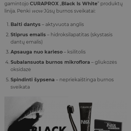
gamintojo
CURAPROX
„
Black Is White
“ produktų
linija. Penki
wow
Jūsų burnos sveikatai:
Balti dantys
– aktyvuota anglis
Stiprus emalis
– hidroksilapatitas (skystasis
dantų emalis)
Apsauga nuo karieso
– ksilitolis
Subalansuota burnos mikroflora
– gliukozės
oksidazė
Spindinti šypsena
– nepriekaištinga burnos
sveikata