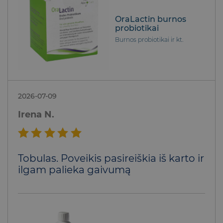
OraLactin burnos
probiotikai
Burnos probiotikai ir kt.
2026-07-09
Irena N.
Įvertinimas:
Tobulas. Poveikis pasireiškia iš karto ir
5
iš 5
ilgam palieka gaivumą