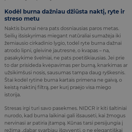
Kodėl burna dažniau džiūsta naktį, ryte ir
streso metu
Naktis burnai nėra pats dosniausias paros metas.
Seilių išsiskyrimas miegant natūraliai sumažėja iki
žemiausio cirkadinio lygio, todėl ryte burna dažnai
atrodo lipni, gleivinė jautresnė, o kvapas – na,
pasakykime švelniai, ne pats poetiškiausias. Jei prie
to dar prisideda kvėpavimas per burną, knarkimas ar
užsikimšusi nosis, sausumas tampa daug ryškesnis.
Štai kodėl rytinė burna kartais primena ne gaivą, o
keistą naktinį filtrą, per kurį praėjo visa miego
istorija.
Stresas irgi turi savo pasekmes. NIDCR ir kiti šaltiniai
nurodo, kad burna laikinai gali išsausėti, kai žmogus
nervinasi ar patiria įtampą. Kūnas tarsi persijungia į
režimą „dabar svarbiau išgyventi, o ne elegantiškai