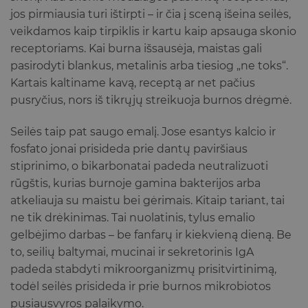
jos pirmiausia turi ištirpti – ir čia į sceną išeina seilės,
veikdamos kaip tirpiklis ir kartu kaip apsauga skonio
receptoriams. Kai burna išsausėja, maistas gali
pasirodyti blankus, metalinis arba tiesiog „ne toks“.
Kartais kaltiname kavą, receptą ar net pačius
pusryčius, nors iš tikrųjų streikuoja burnos drėgmė.
Seilės taip pat saugo emalį. Jose esantys kalcio ir
fosfato jonai prisideda prie dantų paviršiaus
stiprinimo, o bikarbonatai padeda neutralizuoti
rūgštis, kurias burnoje gamina bakterijos arba
atkeliauja su maistu bei gėrimais. Kitaip tariant, tai
ne tik drėkinimas. Tai nuolatinis, tylus emalio
gelbėjimo darbas – be fanfarų ir kiekvieną dieną. Be
to, seilių baltymai, mucinai ir sekretorinis IgA
padeda stabdyti mikroorganizmų prisitvirtinimą,
todėl seilės prisideda ir prie burnos mikrobiotos
pusiausvyros palaikymo.