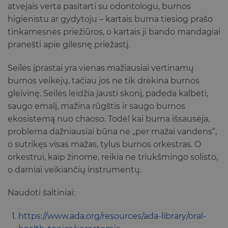
atvejais verta pasitarti su odontologu, burnos
higienistu ar gydytoju – kartais burna tiesiog prašo
tinkamesnės priežiūros, o kartais ji bando mandagiai
pranešti apie gilesnę priežastį.
Seilės įprastai yra vienas mažiausiai vertinamų
burnos veikėjų, tačiau jos ne tik drėkina burnos
gleivinę. Seilės leidžia jausti skonį, padeda kalbėti,
saugo emalį, mažina rūgštis ir saugo burnos
ekosistemą nuo chaoso. Todėl kai burna išsausėja,
problema dažniausiai būna ne „per mažai vandens“,
o sutrikęs visas mažas, tylus burnos orkestras. O
orkestrui, kaip žinome, reikia ne triukšmingo solisto,
o darniai veikiančių instrumentų.
Naudoti šaltiniai:
https://www.ada.org/resources/ada-library/oral-