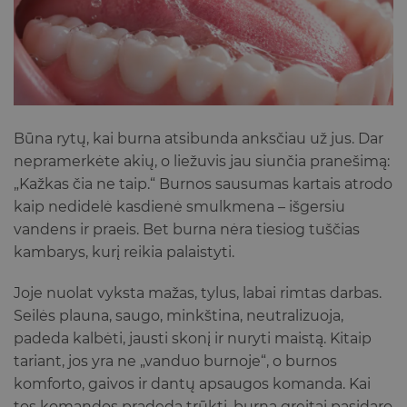
Būna rytų, kai burna atsibunda anksčiau už jus. Dar
nepramerkėte akių, o liežuvis jau siunčia pranešimą:
„Kažkas čia ne taip.“ Burnos sausumas kartais atrodo
kaip nedidelė kasdienė smulkmena – išgersiu
vandens ir praeis. Bet burna nėra tiesiog tuščias
kambarys, kurį reikia palaistyti.
Joje nuolat vyksta mažas, tylus, labai rimtas darbas.
Seilės plauna, saugo, minkština, neutralizuoja,
padeda kalbėti, jausti skonį ir nuryti maistą. Kitaip
tariant, jos yra ne „vanduo burnoje“, o burnos
komforto, gaivos ir dantų apsaugos komanda. Kai
tos komandos pradeda trūkti, burna greitai pasidaro