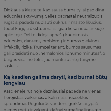
Didžiausia klasta ta, kad sausa burna tyliai padidina
ėduonies aktyvumą. Seilės paprastai neutralizuoja
rūgštis, padeda nuplauti cukrus ir maisto likučius,
todėl kai jų trūksta, emalis ilgiau lieka nepalankioje
aplinkoje. Dėl to didėja apnašų kaupimasis,
ėduonies, dantenų problemų ir burnos gleivinės
infekcijų rizika. Trumpai tariant, burnos sausumas
gali prasidėti nuo „nemalonios lipnumo minutės“, o
baigtis visai ne tokia jau menka dantų taisymo
sąskaita.
Ką kasdien galima daryti, kad burnai būtų
lengviau
Kasdienėje rutinoje dažniausiai padeda ne vienas
herojiškas veiksmas, o keli maži, nuoseklūs
sprendimai. Reguliarūs vandens gurkšniai, ypač
dienos metu ir valgant, dažnai sumažina lipnumo