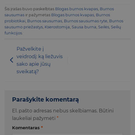
Šis įrašas buvo paskelbtas
Blogas burnos kvapas
,
Burnos
sausumas
ir pažymėtas
Blogas burnos kvapas
,
Burnos
probiotikai
,
Burnos sausumas
,
Burnos sausumas ryte
,
Burnos
sausumo priežastys
,
Kserostomija
,
Sausa burna
,
Seilės
,
Seilių
funkcijos
.
Pažvelkite į
veidrodį: ką liežuvis
sako apie jūsų
sveikatą?
Parašykite komentarą
El. pašto adresas nebus skelbiamas.
Būtini
laukeliai pažymėti
*
Komentaras
*