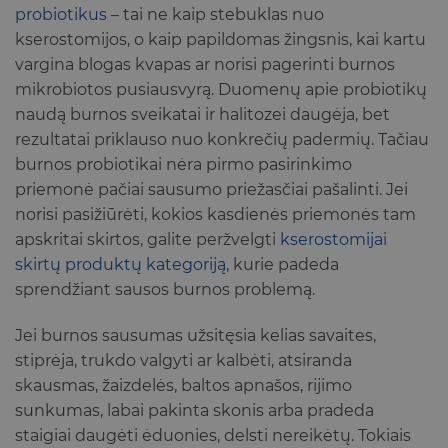
probiotikus
– tai ne kaip stebuklas nuo
kserostomijos, o kaip papildomas žingsnis, kai kartu
vargina blogas kvapas ar norisi pagerinti burnos
mikrobiotos pusiausvyrą. Duomenų apie probiotikų
naudą burnos sveikatai ir halitozei daugėja, bet
rezultatai priklauso nuo konkrečių padermių. Tačiau
burnos probiotikai nėra pirmo pasirinkimo
priemonė pačiai sausumo priežasčiai pašalinti. Jei
norisi pasižiūrėti, kokios kasdienės priemonės tam
apskritai skirtos, galite peržvelgti
kserostomijai
skirtų produktų kategoriją
, kurie padeda
sprendžiant sausos burnos problemą.
Jei burnos sausumas užsitęsia kelias savaites,
stiprėja, trukdo valgyti ar kalbėti, atsiranda
skausmas, žaizdelės, baltos apnašos, rijimo
sunkumas, labai pakinta skonis arba pradeda
staigiai daugėti ėduonies, delsti nereikėtų. Tokiais