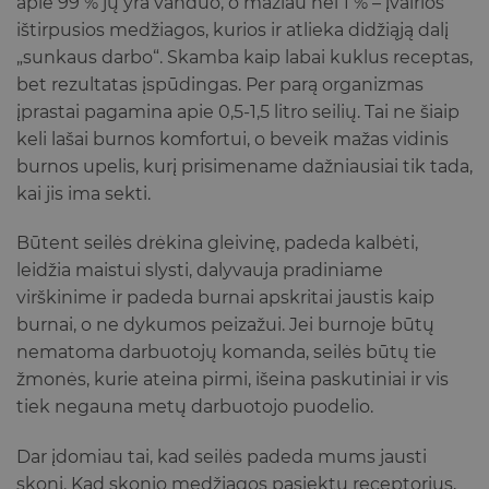
apie 99 % jų yra vanduo, o mažiau nei 1 % – įvairios
ištirpusios medžiagos, kurios ir atlieka didžiąją dalį
„sunkaus darbo“. Skamba kaip labai kuklus receptas,
bet rezultatas įspūdingas. Per parą organizmas
įprastai pagamina apie 0,5-1,5 litro seilių. Tai ne šiaip
keli lašai burnos komfortui, o beveik mažas vidinis
burnos upelis, kurį prisimename dažniausiai tik tada,
kai jis ima sekti.
Būtent seilės drėkina gleivinę, padeda kalbėti,
leidžia maistui slysti, dalyvauja pradiniame
virškinime ir padeda burnai apskritai jaustis kaip
burnai, o ne dykumos peizažui. Jei burnoje būtų
nematoma darbuotojų komanda, seilės būtų tie
žmonės, kurie ateina pirmi, išeina paskutiniai ir vis
tiek negauna metų darbuotojo puodelio.
Dar įdomiau tai, kad seilės padeda mums jausti
skonį. Kad skonio medžiagos pasiektų receptorius,