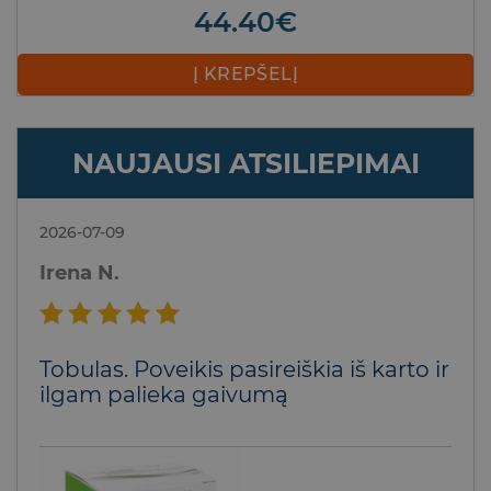
44.40
€
Į KREPŠELĮ
NAUJAUSI ATSILIEPIMAI
2026-07-09
Irena N.
Įvertinimas:
Tobulas. Poveikis pasireiškia iš karto ir
5
iš 5
ilgam palieka gaivumą