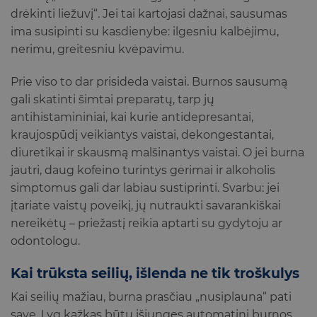
drėkinti liežuvį“. Jei tai kartojasi dažnai, sausumas
ima susipinti su kasdienybe: ilgesniu kalbėjimu,
nerimu, greitesniu kvėpavimu.
Prie viso to dar prisideda vaistai. Burnos sausumą
gali skatinti šimtai preparatų, tarp jų
antihistamininiai, kai kurie antidepresantai,
kraujospūdį veikiantys vaistai, dekongestantai,
diuretikai ir skausmą malšinantys vaistai. O jei burna
jautri, daug kofeino turintys gėrimai ir alkoholis
simptomus gali dar labiau sustiprinti. Svarbu: jei
įtariate vaistų poveikį, jų nutraukti savarankiškai
nereikėtų – priežastį reikia aptarti su gydytoju ar
odontologu.
Kai trūksta seilių, išlenda ne tik troškulys
Kai seilių mažiau, burna prasčiau „nusiplauna“ pati
save. Lyg kažkas būtų išjungęs automatinį burnos