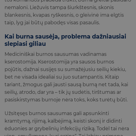
nemaloni. Liežuvis tampa šiurkštesnis, skonis
blankesnis, kvapas ryškesnis, o gleivinė ima elgtis
taip, lyg jai būtų pabodęs visas pasaulis.
Kai burna sausėja, problema dažniausiai
slepiasi giliau
Mediciniškai burnos sausumas vadinamas
kserostomija. Kserostomija yra sausos burnos
pojūtis, dažnai susijęs su sumažėjusiu seilių kiekiu,
bet ne visada idealiai su juo sutampantis. Kitaip
tariant, žmogus gali jausti sausą burną net tada, kai
seilių, atrodo, dar yra – tik jų sudėtis, tirštumas ar
pasiskirstymas burnoje nėra toks, koks turėtų būti.
Užsitęsęs burnos sausumas gali apsunkinti
kramtymą, rijimą, kalbėjimą, keisti skonį ir didinti
ėduonies ar grybelinių infekcijų riziką. Todėl tai nėra