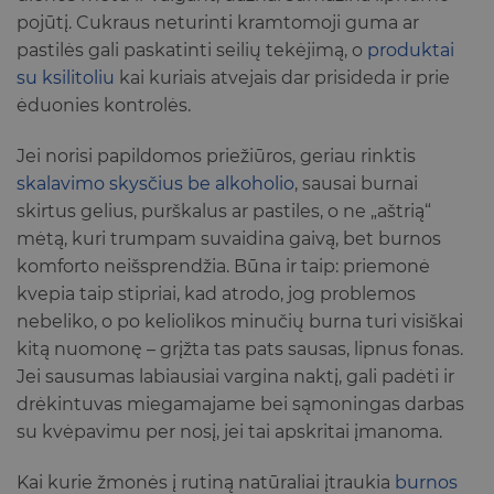
pojūtį. Cukraus neturinti kramtomoji guma ar
pastilės gali paskatinti seilių tekėjimą, o
produktai
su ksilitoliu
kai kuriais atvejais dar prisideda ir prie
ėduonies kontrolės.
Jei norisi papildomos priežiūros, geriau rinktis
skalavimo skysčius be alkoholio
, sausai burnai
skirtus gelius, purškalus ar pastiles, o ne „aštrią“
mėtą, kuri trumpam suvaidina gaivą, bet burnos
komforto neišsprendžia. Būna ir taip: priemonė
kvepia taip stipriai, kad atrodo, jog problemos
nebeliko, o po keliolikos minučių burna turi visiškai
kitą nuomonę – grįžta tas pats sausas, lipnus fonas.
Jei sausumas labiausiai vargina naktį, gali padėti ir
drėkintuvas miegamajame bei sąmoningas darbas
su kvėpavimu per nosį, jei tai apskritai įmanoma.
Kai kurie žmonės į rutiną natūraliai įtraukia
burnos