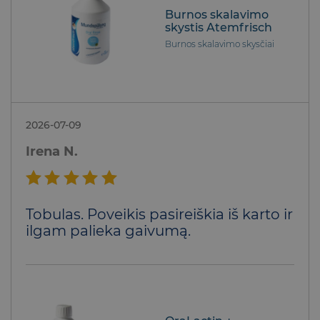
Burnos skalavimo
skystis Atemfrisch
Burnos skalavimo skysčiai
2026-07-09
Irena N.
Įvertinimas:
Tobulas. Poveikis pasireiškia iš karto ir
5
iš 5
ilgam palieka gaivumą.