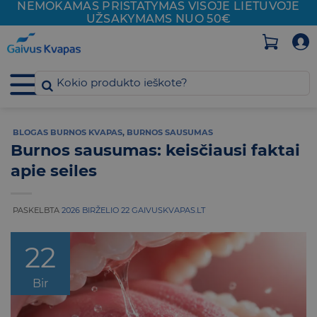
NEMOKAMAS PRISTATYMAS VISOJE
LIETUVOJE
Skip
UŽSAKYMAMS NUO 50€
to
content
BLOGAS BURNOS KVAPAS
,
BURNOS SAUSUMAS
Burnos sausumas: keisčiausi faktai
apie seiles
PASKELBTA
2026 BIRŽELIO 22
GAIVUSKVAPAS.LT
22
Bir