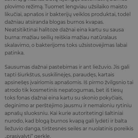
plovimo režimą. Tuomet lengviau užsilaiko maisto
likučiai, apnašos ir bakterijų veiklos produktai, todėl
dažniau atsiranda blogas burnos kvapas.
Neatsitiktinai halitozė dažnai eina kartu su sausa
burna: mažiau seilių reiškia mažiau natūralaus
skalavimo, o bakterijoms toks užsistovėjimas labai
patinka.
Sausumas dažnai pastebimas ir ant liežuvio. Jis gali
tapti šiurkštus, suskilinėjęs, paraudęs, kartais
apsinešęs įvairiomis apnašomis. Iš pirmo žvilgsnio tai
atrodo tik kosmetinis nepatogumas, bet iš tiesų
toks fonas dažnai eina kartu su skonio pokyčiais,
deginimo ar perštėjimo jausmu ir nemaloniu rytiniu
apnašų sluoksniu. Kai kurie autoritetingi šaltiniai
nurodo, kad blogą burnos kvapą gali lydėti ir balta
liežuvio danga, tirštesnės seilės ar nuolatinis poreikis
„prasivalyti“ gerklę.