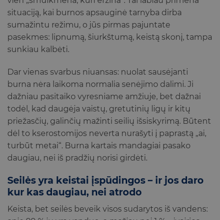
vien „smulkmena, kuri erzina“. Tai labiau primena
situaciją, kai burnos apsauginė tarnyba dirba
sumažintu režimu, o jūs pirmas pajuntate
pasekmes: lipnumą, šiurkštumą, keistą skonį, tampa
sunkiau kalbėti.
Dar vienas svarbus niuansas: nuolat sausėjanti
burna nėra laikoma normalia senėjimo dalimi. Ji
dažniau pasitaiko vyresniame amžiuje, bet dažnai
todėl, kad daugėja vaistų, gretutinių ligų ir kitų
priežasčių, galinčių mažinti seilių išsiskyrimą. Būtent
dėl to kserostomijos neverta nurašyti į paprastą „ai,
turbūt metai“. Burna kartais mandagiai pasako
daugiau, nei iš pradžių norisi girdėti.
Seilės yra keistai įspūdingos – ir jos daro
kur kas daugiau, nei atrodo
Keista, bet seilės beveik visos sudarytos iš vandens: