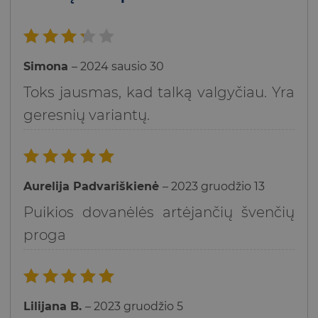
Įvertinimas:
Simona
–
2024 sausio 30
3
iš
5
Toks jausmas, kad talką valgyčiau. Yra
geresnių variantų.
Įvertinimas:
Aurelija Padvariškienė
–
2023 gruodžio 13
5
iš 5
Puikios dovanėlės artėjančių švenčių
proga
Įvertinimas:
Lilijana B.
–
2023 gruodžio 5
5
iš 5