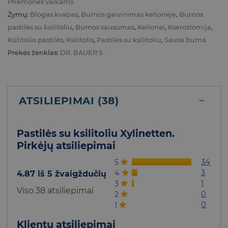
Priemonės vaikams
Žymų:
Blogas kvapas
,
Burnos gaivinimas kelionėje
,
Burnos
pastilės su ksilitoliu
,
Burnos sausumas
,
Kelionei
,
Kserostomija
,
Ksilitolio pastilės
,
Ksilitolis
,
Pastilės su ksilitoliu
,
Sausa burna
Prekės ženklas:
DR. BAUER'S
ATSILIEPIMAI (38)
Pastilės su ksilitoliu Xylinetten.
Pirkėjų atsiliepimai
34
5
3
4
4.87 iš 5 žvaigždučių
1
3
Viso 38 atsiliepimai
0
2
0
1
Klientų atsiliepimai