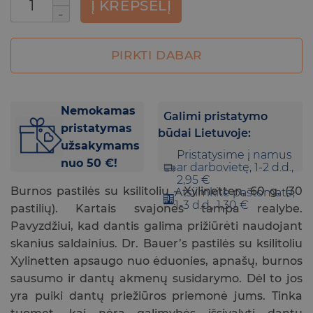
was:
is:
Į KREPŠELĮ
6,90 €.
6,20 €.
PIRKTI DABAR
Nemokamas
Galimi pristatymo
pristatymas
būdai Lietuvoje:
užsakymams
Pristatysime į namus
nuo 50 €!
ar darbovietę, 1-2 d.d.,
2,95 €
Burnos pastilės su ksilitoliu – Xylinetten, 60 g. (30
Atsiimkite paštomate,
1-3 d.d., 1,30 €
pastilių). Kartais svajonės tampa realybe.
Pavyzdžiui, kad dantis galima prižiūrėti naudojant
skanius saldainius. Dr. Bauer’s pastilės su ksilitoliu
Xylinetten apsaugo nuo ėduonies, apnašų, burnos
sausumo ir dantų akmenų susidarymo. Dėl to jos
yra puiki dantų priežiūros priemonė jums. Tinka