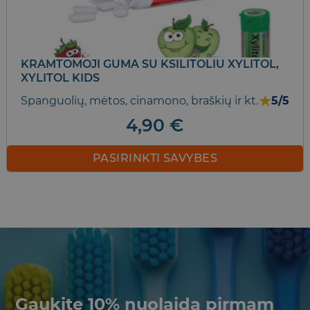
KRAMTOMOJI GUMA SU KSILITOLIU XYLITOL,
XYLITOL KIDS
★
Spanguolių, mėtos, cinamono, braškių ir kt.
5/5
4,90
€
PASIRINKTI SAVYBES
This
product
has
multiple
variants.
The
options
may
be
Gaukite 10% nuolaidą pirmam
chosen