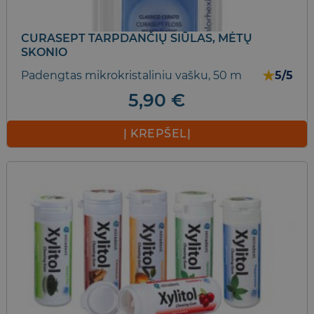
CURASEPT TARPDANČIŲ SIŪLAS, MĖTŲ
SKONIO
★
Padengtas mikrokristaliniu vašku, 50 m
5/5
5,90
€
Į KREPŠELĮ