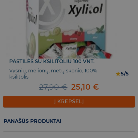
options
may
be
chosen
on
the
product
page
PASTILĖS SU KSILITOLIU 100 VNT.
Vyšnių, melionų, mėtų skonio, 100%
★
5/5
ksilitolis
Original
Current
27,90
€
25,10
€
price
price
was:
is:
Į KREPŠELĮ
27,90 €.
25,10 €.
PANAŠŪS PRODUKTAI