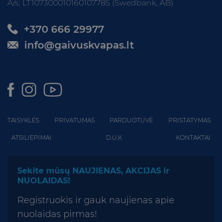
A/s: LT107300010160107785 (Swedbank, AB)
+370 666 29977
info@gaivuskvapas.lt
TAISYKLĖS
PRIVATUMAS
PARDUOTUVĖ
PRISTATYMAS
ATSILIEPIMAI
D.U.K
KONTAKTAI
Sekite mūsų NAUJIENAS, AKCIJAS ir
NUOLAIDAS!
Registruokis ir gauk naujienas apie
nuolaidas pirmas!