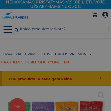
NEMOKAMAS PRISTATYMAS VISOJE
LIETUVOJE
Skip
UŽSAKYMAMS NUO 50€
to
content
PRADŽIA
PARDUOTUVĖ
KITOS PRIEMONĖS
PASTILĖS SU KSILITOLIU XYLINETTEN
➙
TOP produktai Visada gera kaina
-10%