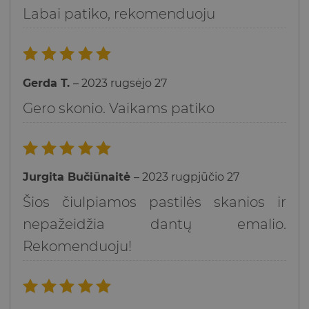
Labai patiko, rekomenduoju
Įvertinimas:
Gerda T.
–
2023 rugsėjo 27
5
iš 5
Gero skonio. Vaikams patiko
Įvertinimas:
Jurgita Bučiūnaitė
–
2023 rugpjūčio 27
5
iš 5
Šios čiulpiamos pastilės skanios ir
nepažeidžia dantų emalio.
Rekomenduoju!
Įvertinimas: