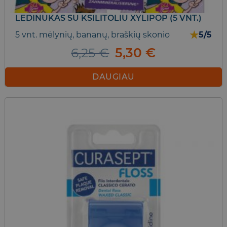
LEDINUKAS SU KSILITOLIU XYLIPOP (5 VNT.)
★
5 vnt. mėlynių, bananų, braškių skonio
5/5
Original
Current
6,25
€
5,30
€
price
price
was:
is:
DAUGIAU
6,25 €.
5,30 €.