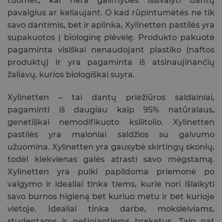
tuomet, kai nėra galimybės išsivalyti dantų
pavalgius ar keliaujant. O kad rūpintumėtės ne tik
savo dantimis, bet ir aplinka, Xylinetten pastilės yra
supakuotos į biologinę plėvelę. Produkto pakuotė
pagaminta visiškai nenaudojant plastiko (naftos
produktų) ir yra pagaminta iš atsinaujinančių
žaliavų, kurios biologiškai suyra.
Xylinetten – tai dantų priežiūros saldainiai,
pagaminti iš daugiau kaip 95% natūralaus,
genetiškai nemodifikuoto ksilitolio. Xylinetten
pastilės yra maloniai saldžios su gaivumo
užuomina. Xylinetten yra gausybė skirtingų skonių,
todėl kiekvienas galės atrasti savo mėgstamą.
Xylinetten yra puiki papildoma priemonė po
valgymo ir idealiai tinka tiems, kurie nori išlaikyti
savo burnos higieną bet kuriuo metu ir bet kurioje
vietoje. Idealiai tinka darbe, moksleiviams,
studentams ir nešiojantiems breketus. Taip pat