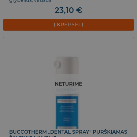
grybelius, virusus
23,10
€
Į KREPŠELĮ
NETURIME
BUCCOTHERM „DENTAL SPRAY“ PURŠKIAMAS