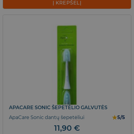
Į KREPŠELĮ
APACARE SONIC ŠEPETĖLIO GALVUTĖS
★
ApaCare Sonic dantų šepetėliui
5/5
11,90
€