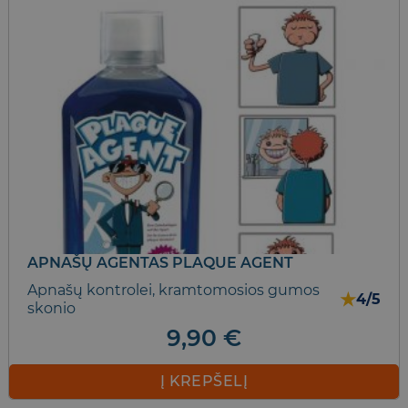
APNAŠŲ AGENTAS PLAQUE AGENT
Apnašų kontrolei, kramtomosios gumos
★
4/5
skonio
9,90
€
Į KREPŠELĮ