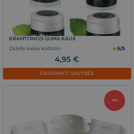
KRAMTOMOJI GUMA KAUX
★
Didelis kiekis ksilitolio
5/5
4,95
€
PASIRINKTI SAVYBES
This
product
has
-10%
multiple
variants.
The
options
may
be