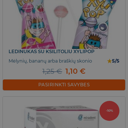
may
be
chosen
on
the
product
page
LEDINUKAS SU KSILITOLIU XYLIPOP
★
Mėlynių, bananų arba braškių skonio
5/5
Original
Current
1,25
€
1,10
€
price
price
was:
is:
PASIRINKTI SAVYBES
1,25 €.
1,10 €.
This
product
has
-10%
multiple
variants.
The