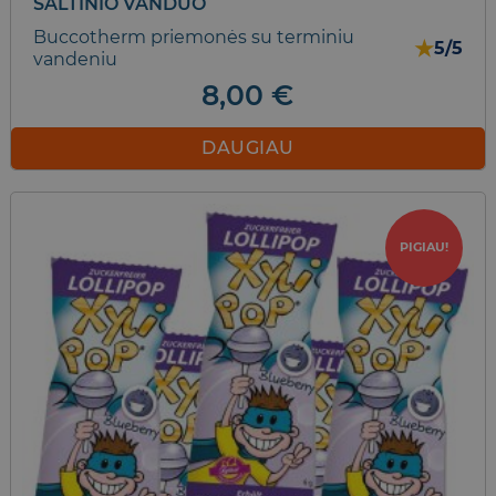
ŠALTINIO VANDUO
Buccotherm priemonės su terminiu
★
5/5
vandeniu
8,00
€
DAUGIAU
PIGIAU!