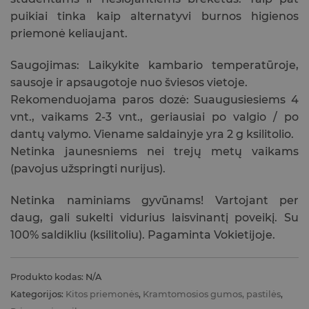
puikiai tinka kaip alternatyvi burnos higienos
priemonė keliaujant.
Saugojimas: Laikykite kambario temperatūroje,
sausoje ir apsaugotoje nuo šviesos vietoje.
Rekomenduojama paros dozė: Suaugusiesiems 4
vnt., vaikams 2-3 vnt., geriausiai po valgio / po
dantų valymo. Viename saldainyje yra 2 g ksilitolio.
Netinka jaunesniems nei trejų metų vaikams
(pavojus užspringti nurijus).
Netinka naminiams gyvūnams! Vartojant per
daug, gali sukelti vidurius laisvinantį poveikį. Su
100% saldikliu (ksilitoliu). Pagaminta Vokietijoje.
Produkto kodas:
N/A
Kategorijos:
Kitos priemonės
,
Kramtomosios gumos, pastilės
,