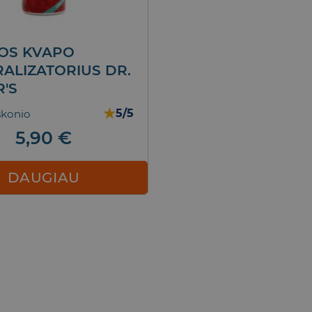
OS KVAPO
BALINANTI DA
ALIZATORIUS DR.
PASTA OPALE
'S
Įprasta kaina 14,90-1
★
5/5
skonio
10.90
5,90
€
Į KREPŠ
DAUGIAU