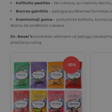
Ksilitolio pastilės
– be cukraus, su maloniu skoniu,
Burnos gaiviklis
– patogus purškiamas formatas, sut
Kramtomoji guma
– praturtinta ksilitoliu, burnos 
skoniu be pridėtinio cukraus.
Dr. Bauer’s
produktai vertinami už patogų naudojimą, 
priežiūros rutiną.
-10%