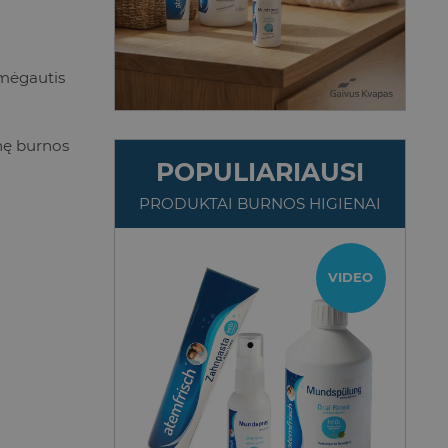
r mėgautis
enę burnos
POPULIARIAUSI
PRODUKTAI BURNOS HIGIENAI
TOP
VIDEO