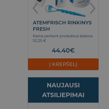
NTŲ
ATEMFRISCH RINKINYS
T
SCENCE
FRESH
D
M
5,90 €
Kaina perkant produktus atskirai
52,25 €
Bl
€
Nol
44.40
€
ELĮ
Į KREPŠELĮ
NAUJAUSI
ATSILIEPIMAI