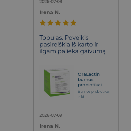
2026-07-09
Irena N.
Įvertinimas:
Tobulas. Poveikis
5
iš 5
pasireiškia iš karto ir
ilgam palieka gaivumą
OraLactin
burnos
probiotikai
Burnos probiotikai
ir kt.
2026-07-09
Irena N.