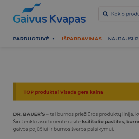
Skip
to
content
PARDUOTUVĖ
IŠPARDAVIMAS
NAUJAUSI 
TOP produktai Visada gera kaina
DR. BAUER’S
– tai burnos priežiūros produktų linija,
Šio ženklo asortimente rasite
ksilitolio pastiles
,
burno
gaivos pojūčiui ir burnos švaros palaikymui.