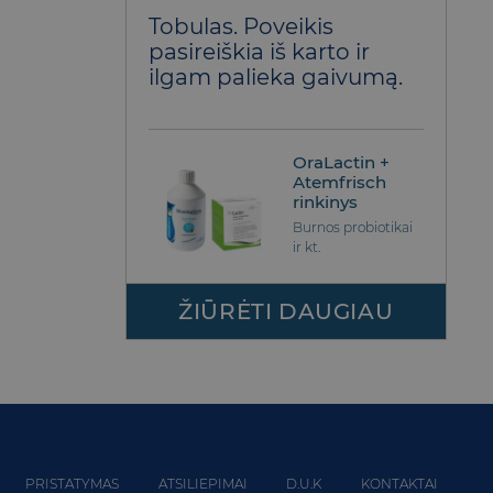
Įvertinimas:
Tobulas. Poveikis
5
iš 5
pasireiškia iš karto ir
ilgam palieka gaivumą.
OraLactin +
Atemfrisch
rinkinys
Burnos probiotikai
ir kt.
ŽIŪRĖTI DAUGIAU
PRISTATYMAS
ATSILIEPIMAI
D.U.K
KONTAKTAI