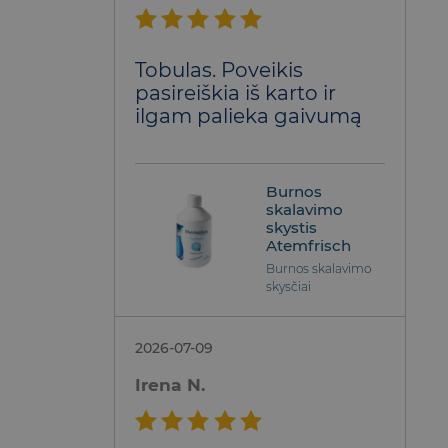
Įvertinimas:
Tobulas. Poveikis
5
iš 5
pasireiškia iš karto ir
ilgam palieka gaivumą
Burnos
skalavimo
skystis
Atemfrisch
Burnos skalavimo
skysčiai
2026-07-09
Irena N.