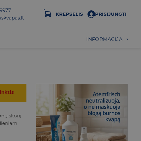
29977
KREPŠELIS
PRISIJUNGTI
skvapas.lt
INFORMACIJA
inktis
onų skonį.
dieniam