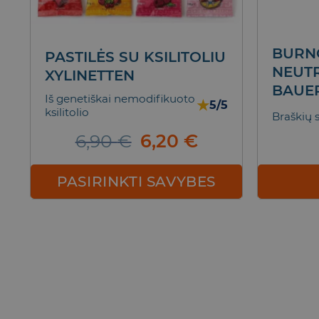
BURN
PASTILĖS SU KSILITOLIU
NEUTR
XYLINETTEN
BAUER
Iš genetiškai nemodifikuoto
★
5/5
ksilitolio
Braškių 
Original
Current
6,90
€
6,20
€
price
price
was:
is:
PASIRINKTI SAVYBES
6,90 €.
6,20 €.
This
product
has
multiple
variants.
The
options
may