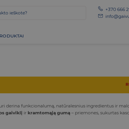
+370 666 
info@gaivu
PRODUKTAI
R
 kuri derina funkcionalumą, natūralesnius ingredientus ir mal
s gaiviklį
ir
kramtomąją gumą
– priemones, sukurtas kas