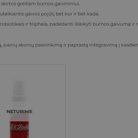
 skirtos greitam burnos gaivinimui.
eikiantis gaivos pojūtį bet kur ir bet kada.
probiotikais ir triphala, padedanti išlaikyti burnos gaivumą i
įvairių skonių pasirinkimą ir paprastą integravimą į kasdi
NETURIME