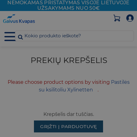
NEMOKAMAS PRISTATYMAS VISOJE
LIETUVOJE
Skip
UŽSAKYMAMS NUO 50€
to
content
PREKIŲ KREPŠELIS
Please choose product options by visiting
Pastilės
su ksilitoliu Xylinetten
.
Krepšelis dar tuščias.
GRĮŽTI Į PARDUOTUVĘ