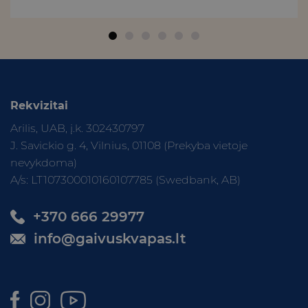
Rekvizitai
Arilis, UAB, į.k. 302430797
J. Savickio g. 4, Vilnius, 01108 (Prekyba vietoje
nevykdoma)
A/s: LT107300010160107785 (Swedbank, AB)
+370 666 29977
info@gaivuskvapas.lt