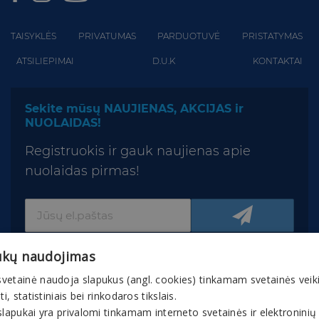
TAISYKLĖS
PRIVATUMAS
PARDUOTUVĖ
PRISTATYMAS
ATSILIEPIMAI
D.U.K
KONTAKTAI
Sekite mūsų NAUJIENAS, AKCIJAS ir
NUOLAIDAS!
Registruokis ir gauk naujienas apie
nuolaidas pirmas!
ukų naudojimas
vetainė naudoja slapukus (angl. cookies) tinkamam svetainės veik
nti, statistiniais bei rinkodaros tikslais.
slapukai yra privalomi tinkamam interneto svetainės ir elektroninių