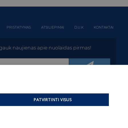
PRISTATYMAS
ATSILIEPIMAI
D.U.K
KONTAKTAI
r gauk naujienas apie nuolaidas pirmas!
PATVIRTINTI VISUS
dalinimą, prekių
t kokią intelektinę
raudžiama.