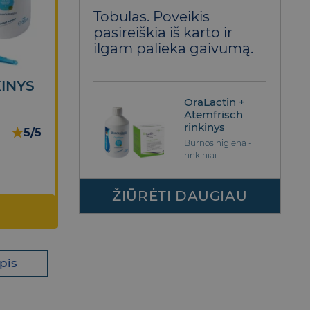
Įvertinimas:
Tobulas. Poveikis
5
iš 5
pasireiškia iš karto ir
ilgam palieka gaivumą.
INYS
OraLactin +
Atemfrisch
rinkinys
★
5/5
Burnos higiena -
rinkiniai
ŽIŪRĖTI DAUGIAU
pis