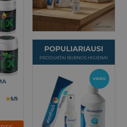
POPULIARIAUSI
PRODUKTAI BURNOS HIGIENAI
TOP
VIDEO
MA
★
5/5