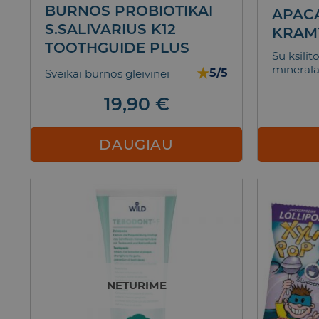
BURNOS PROBIOTIKAI
APAC
S.SALIVARIUS K12
KRAM
TOOTHGUIDE PLUS
Su ksilit
minerala
★
5/5
Sveikai burnos gleivinei
19,90
€
DAUGIAU
NETURIME