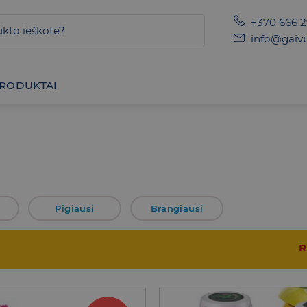
+370 666 
info@gaivu
PRODUKTAI
Pigiausi
Brangiausi
R