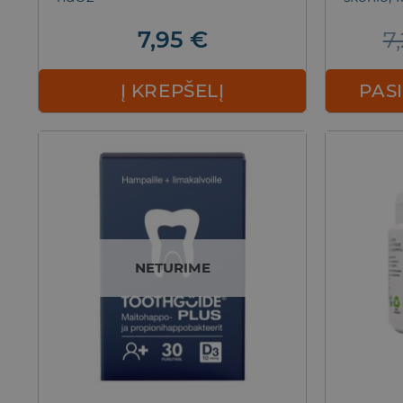
7,95
€
7
Į KREPŠELĮ
PAS
NETURIME