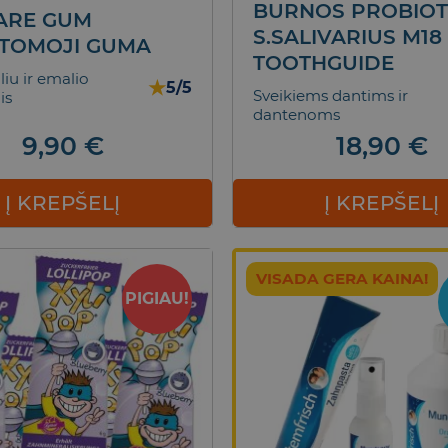
BURNOS PROBIOT
ARE GUM
S.SALIVARIUS M18
TOMOJI GUMA
TOOTHGUIDE
oliu ir emalio
★
5/5
Sveikiems dantims ir
is
dantenoms
9,90
€
18,90
€
Į KREPŠELĮ
Į KREPŠELĮ
VISADA GERA KAINA!
PIGIAU!