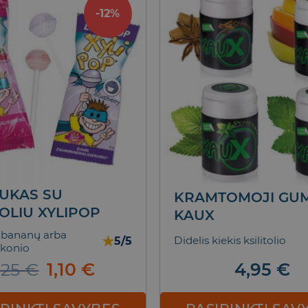
-12%
UKAS SU
KRAMTOMOJI GU
TOLIU XYLIPOP
KAUX
 bananų arba
★
Didelis kiekis ksilitolio
5/5
skonio
Original
Current
,25
€
1,10
€
4,95
€
price
price
was:
is: