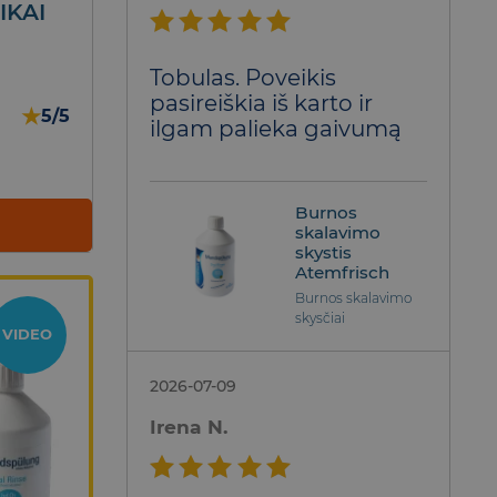
IKAI
Įvertinimas:
Tobulas. Poveikis
5
iš 5
pasireiškia iš karto ir
★
5/5
ilgam palieka gaivumą
Burnos
skalavimo
skystis
Atemfrisch
Burnos skalavimo
skysčiai
VIDEO
2026-07-09
Irena N.