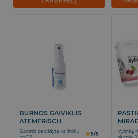
Į KREPŠELĮ
PAS
BURNOS GAIVIKLIS
PASTI
ATEMFRISCH
MIRA
Sudėtis papildyta ksilitoliu +
Vyšnių, 
★
5/5
hdO2
skonio, 1