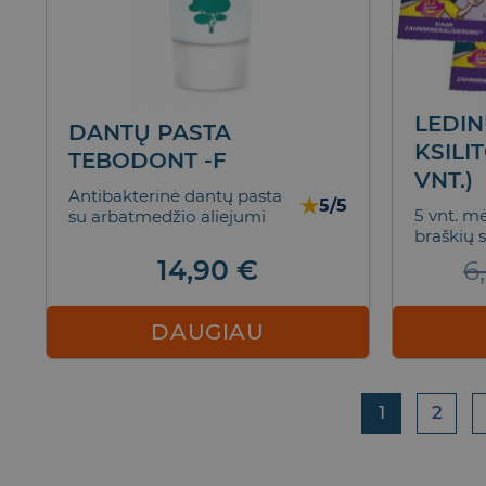
LEDIN
DANTŲ PASTA
KSILI
TEBODONT -F
VNT.)
Antibakterinė dantų pasta
★
5/5
5 vnt. m
su arbatmedžio aliejumi
braškių 
14,90
€
6
DAUGIAU
1
2