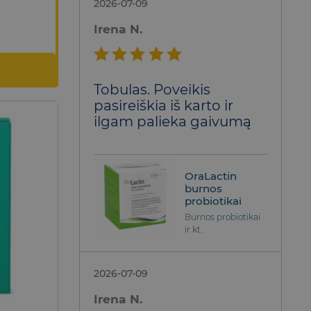
2026-07-09
Irena N.
Įvertinimas:
Tobulas. Poveikis
5
iš 5
pasireiškia iš karto ir
ilgam palieka gaivumą
OraLactin
burnos
probiotikai
Burnos probiotikai
ir kt.
2026-07-09
Irena N.