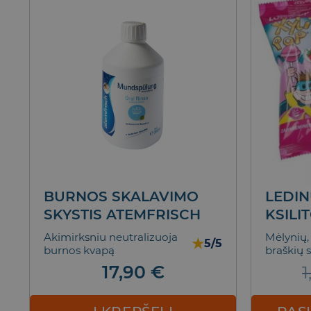
BURNOS SKALAVIMO
LEDIN
SKYSTIS ATEMFRISCH
KSILI
Akimirksniu neutralizuoja
Mėlynių,
★
5/5
burnos kvapą
braškių 
17,90
€
1