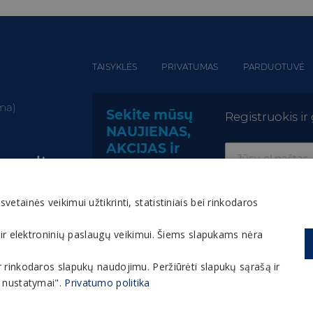
TAISYKLĖS
PRIVATUMAS
PARDUOTUVĖ
oma)
Sekite mūsų
Registruokis i
NAUJIENAS,
AKCIJAS ir
apas.lt
NUOLAIDAS!
tainės veikimui užtikrinti, statistiniais bei rinkodaros
 ir elektroninių paslaugų veikimui. Šiems slapukams nėra
os ir rinkodaros slapukų naudojimu. Peržiūrėti slapukų sąrašą ir
s, įskaitant jo tekstą, vaizdinę medžiagą, grafinį apipavi
ų nustatymai".
Privatumo politika
. Interneto tinklapyje esančią medžiagą, informaciją ir be
naudoti be išankstinio rašytinio bendrovės sutikimo yra d