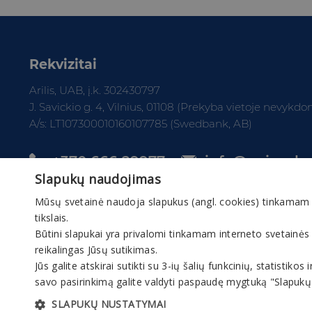
Rekvizitai
Arilis, UAB, į.k. 302430797
J. Savickio g. 4, Vilnius, 01108 (Prekyba vietoje nevykd
A/s: LT107300010160107785 (Swedbank, AB)
+370 666 29977
info@gaivuskv
Slapukų naudojimas
Mūsų svetainė naudoja slapukus (angl. cookies) tinkamam sve
tikslais.
Būtini slapukai yra privalomi tinkamam interneto svetainės
reikalingas Jūsų sutikimas.
Jūs galite atskirai sutikti su 3-ių šalių funkcinių, statistik
© 2026 Gaivuskvapas.lt Interneto tinklapio turiny
savo pasirinkimą galite valdyti paspaudę mygtuką "Slapuk
ženklus ir kt., yra bendrovės ir partnerių nuosavybė
SLAPUKŲ NUSTATYMAI
nuosavybę kopijuoti, platinti ar kitaip pa