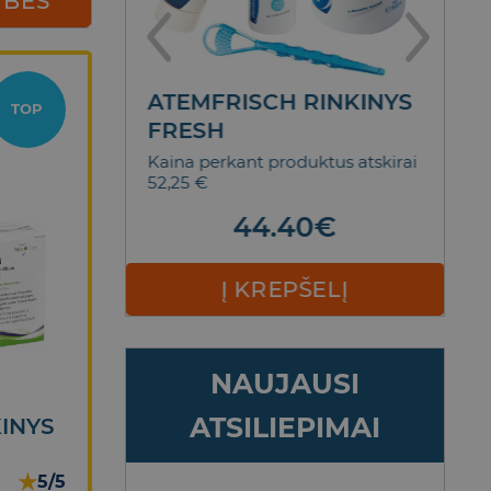
YBES
NTŲ
ATEMFRISCH RINKINYS
T
TOP
SCENCE
FRESH
D
M
5,90 €
Kaina perkant produktus atskirai
52,25 €
Bl
€
Nol
44.40
€
ELĮ
Į KREPŠELĮ
NAUJAUSI
ATSILIEPIMAI
INYS
★
5/5