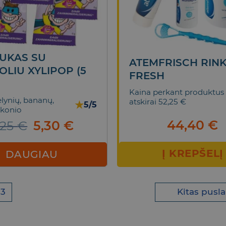
UKAS SU
ATEMFRISCH RINK
TOLIU XYLIPOP (5
FRESH
Kaina perkant produktus
ėlynių, bananų,
atskirai 52,25 €
★
5/5
skonio
44,40
€
Original
Current
,25
€
5,30
€
price
price
was:
is:
Į KREPŠELĮ
DAUGIAU
6,25 €.
5,30 €.
3
Kitas pusla