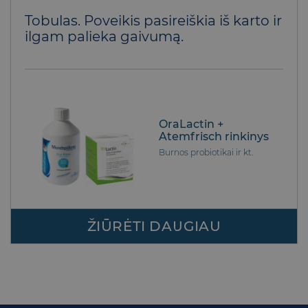
Įvertinimas:
Tobulas. Poveikis pasireiškia iš karto ir
5
iš 5
ilgam palieka gaivumą.
OraLactin +
Atemfrisch rinkinys
Burnos probiotikai ir kt.
ŽIŪRĖTI DAUGIAU