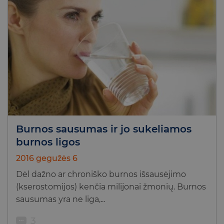
Burnos sausumas ir jo sukeliamos
burnos ligos
2016 gegužės 6
Dėl dažno ar chroniško burnos išsausėjimo
(kserostomijos) kenčia milijonai žmonių. Burnos
sausumas yra ne liga,...
3