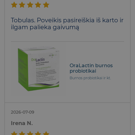
Įvertinimas:
Tobulas. Poveikis pasireiškia iš karto ir
5
iš 5
ilgam palieka gaivumą
OraLactin burnos
probiotikai
Burnos probiotikai ir kt.
2026-07-09
Irena N.