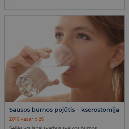
Sausos burnos pojūtis – kserostomija
2016 vasario 26
Seilės yra labai svarbus sveikos burnos