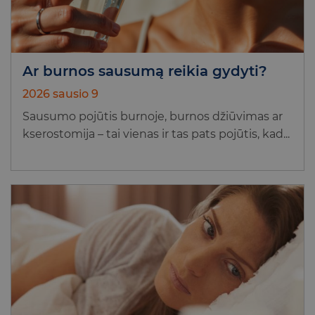
Ar burnos sausumą reikia gydyti?
2026 sausio 9
Sausumo pojūtis burnoje, burnos džiūvimas ar
kserostomija – tai vienas ir tas pats pojūtis, kad...