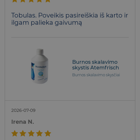
Įvertinimas:
Tobulas. Poveikis pasireiškia iš karto ir
5
iš 5
ilgam palieka gaivumą
Burnos skalavimo
skystis Atemfrisch
Burnos skalavimo skysčiai
2026-07-09
Irena N.