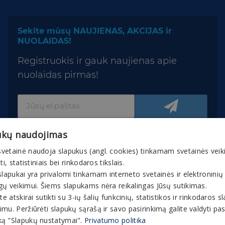
Sekite mūsų NAUJIENAS, AKCIJAS ir
NUOLAIDAS!
Registruokis ir gauk naujienas apie
nuolaidas pirmas!
ukų naudojimas
vetainė naudoja slapukus (angl. cookies) tinkamam svetainės veik
nti, statistiniais bei rinkodaros tikslais.
slapukai yra privalomi tinkamam interneto svetainės ir elektroninių
© 2026 Gaivuskvapas.lt Interneto tinklapio turinys,
gų veikimui. Šiems slapukams nėra reikalingas Jūsų sutikimas.
įskaitant jo tekstą, vaizdinę medžiagą, grafinį
ite atskirai sutikti su 3-ių šalių funkcinių, statistikos ir rinkodaros 
apipavidalinimą, prekių ženklus ir kt., yra bendrovės
mu. Peržiūrėti slapukų sąrašą ir savo pasirinkimą galite valdyti p
ir partnerių nuosavybė. Interneto tinklapyje esančią
ą "Slapukų nustatymai".
Privatumo politika