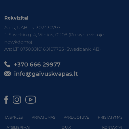
Rekvizitai
Arilis, UAB, į.k. 302430797
J. Savickio g. 4, Vilnius, 01108 (Prekyba vietoje
nevykdoma)
A/s: LT107300010160107785 (Swedbank, AB)
+370 666 29977
info@gaivuskvapas.lt
TAISYKLĖS
PRIVATUMAS
PARDUOTUVĖ
PRISTATYMAS
ATSILIEPIMAI
D.U.K
KONTAKTAI