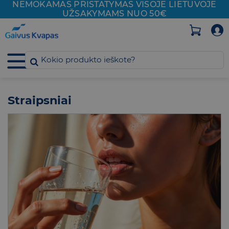
NEMOKAMAS PRISTATYMAS VISOJE
LIETUVOJE
Skip
UŽSAKYMAMS NUO 50€
to
content
Straipsniai