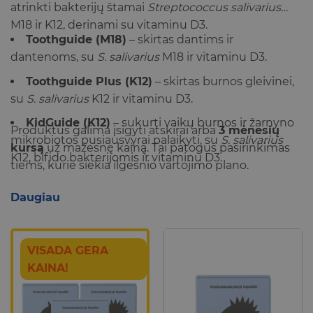
atrinkti bakterijų štamai
Streptococcus salivarius
M18 ir K12, derinami su vitaminu D3.
Toothguide (M18)
– skirtas dantims ir
dantenoms, su
S. salivarius
M18 ir vitaminu D3.
Toothguide Plus (K12)
– skirtas burnos gleivinei,
su
S. salivarius
K12 ir vitaminu D3.
KidGuide (K12)
– sukurti vaikų burnos ir žarnyno
Produktus galima įsigyti atskirai arba
3 mėnesių
mikrobiotos pusiausvyrai palaikyti, su
S. salivarius
kursą
už mažesnę kainą. Tai patogus pasirinkimas
K12, bifido bakterijomis ir vitaminu D3.
tiems, kurie siekia ilgesnio vartojimo plano.
Daugiau
VISADA GERA
KAINA!