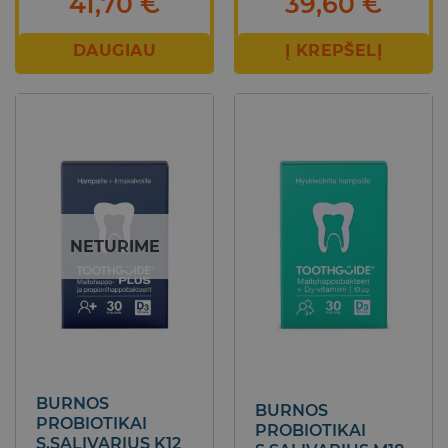
39,60
€
41,70
€
Į KREPŠELĮ
DAUGIAU
NETURIME
BURNOS
BURNOS
PROBIOTIKAI
PROBIOTIKAI
S.SALIVARIUS K12