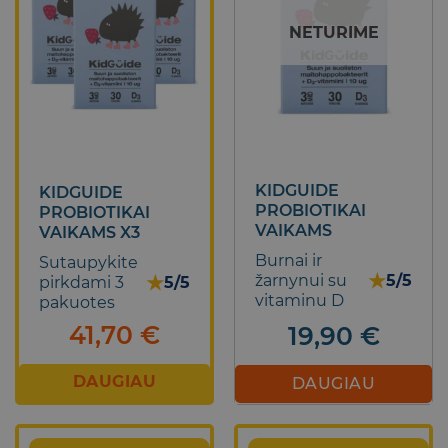
NETURIME
KIDGUIDE
KIDGUIDE
PROBIOTIKAI
PROBIOTIKAI
VAIKAMS
VAIKAMS X3
Burnai ir
Sutaupykite
★
★
žarnynui su
5/5
pirkdami 3
5/5
vitaminu D
pakuotes
41,70
€
19,90
€
DAUGIAU
DAUGIAU