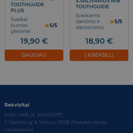
S.SALIVARIUS M18
TOOTHGUIDE
TOOTHGUIDE
PLUS
Sveikiems
Sveikai
★
dantims ir
5/5
★
burnos
5/5
dantenoms
gleivinei
18,90
€
19,90
€
Į KREPŠELĮ
DAUGIAU
Rekvizitai
Arilis, UAB, į.k. 302430797
J. Savickio g. 4, Vilnius, 01108 (Prekyba vietoje
nevykdoma)