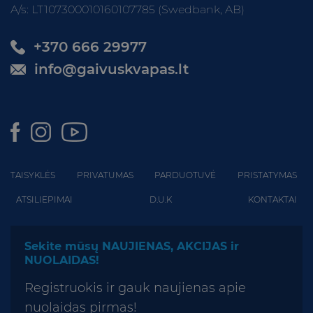
A/s: LT107300010160107785 (Swedbank, AB)
+370 666 29977
info@gaivuskvapas.lt
TAISYKLĖS
PRIVATUMAS
PARDUOTUVĖ
PRISTATYMAS
ATSILIEPIMAI
D.U.K
KONTAKTAI
Sekite mūsų NAUJIENAS, AKCIJAS ir
NUOLAIDAS!
Registruokis ir gauk naujienas apie
nuolaidas pirmas!