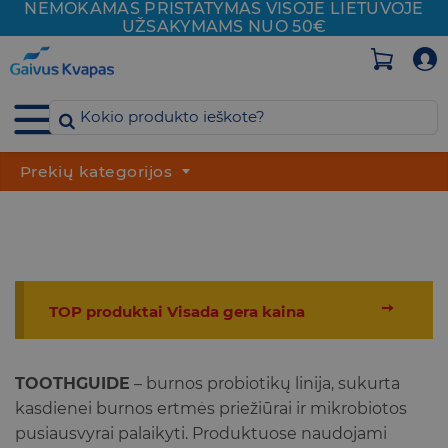
NEMOKAMAS PRISTATYMAS VISOJE
LIETUVOJE
Skip
UŽSAKYMAMS NUO 50€
to
content
Prekių kategorijos
➙
TOP produktai Visada gera kaina
TOOTHGUIDE
– burnos probiotikų linija, sukurta
kasdienei burnos ertmės priežiūrai ir mikrobiotos
pusiausvyrai palaikyti. Produktuose naudojami