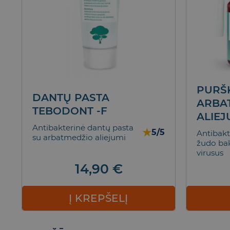
PURŠ
DANTŲ PASTA
ARBA
TEBODONT -F
ALIE
Antibakterinė dantų pasta
★
5/5
Antibakt
su arbatmedžio aliejumi
žudo bakt
virusus
14,90
€
Į KREPŠELĮ