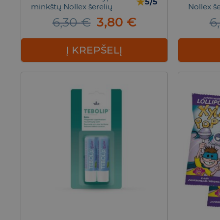
★
5/5
minkštų Nollex šerelių
Nollex še
Original
Current
6,30
€
3,80
€
6
price
price
was:
is:
Į KREPŠELĮ
6,30 €.
3,80 €.