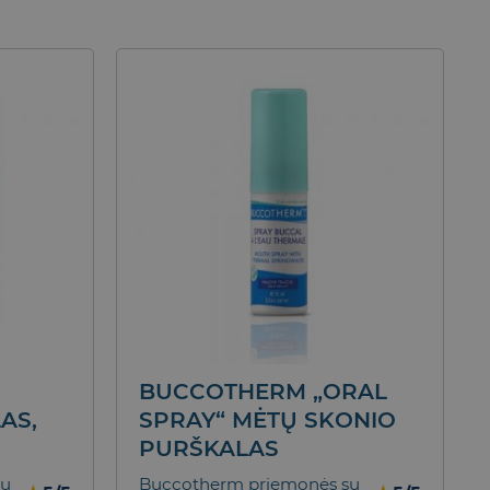
BUCCOTHERM „ORAL
AS,
SPRAY“ MĖTŲ SKONIO
PURŠKALAS
iu
Buccotherm priemonės su