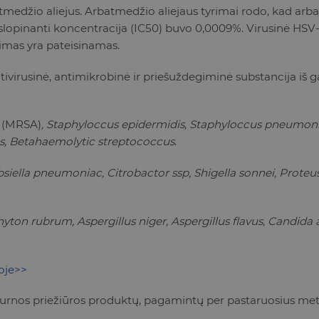
džio aliejus. Arbatmedžio aliejaus tyrimai rodo, kad arbatmed
slopinanti koncentracija (IC50) buvo 0,0009%. Virusinė HSV-
imas yra pateisinamas.
antivirusinė, antimikrobinė ir priešuždegiminė substancija iš
s
(MRSA)
, Staphyloccus epidermidis, Staphyloccus pneumonia
s, Betahaemolytic streptococcus
.
bsiella pneumoniac, Citrobactor ssp, Shigella sonnei, Proteus
ton rubrum, Aspergillus niger, Aspergillus flavus, Candida
oje>>
burnos priežiūros produktų, pagamintų per pastaruosius met