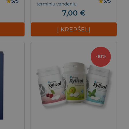
★
★
5/5
5/5
terminiu vandeniu
7,00
€
Į KREPŠELĮ
-10%