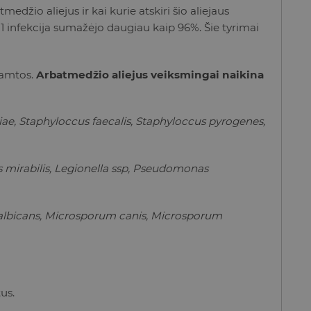
žio aliejus ir kai kurie atskiri šio aliejaus
1 infekcija sumažėjo daugiau kaip 96%. Šie tyrimai
 gamtos.
Arbatmedžio aliejus veiksmingai naikina
e, Staphyloccus faecalis, Staphyloccus pyrogenes,
 mirabilis,
Legionella ssp, Pseudomonas
 albicans, Microsporum canis, Microsporum
us.