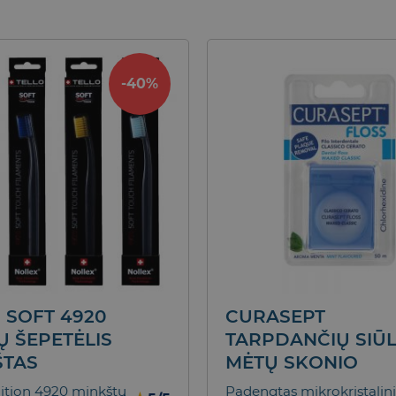
-40%
 SOFT 4920
CURASEPT
 ŠEPETĖLIS
TARPDANČIŲ SIŪL
ŠTAS
MĖTŲ SKONIO
ition 4920 minkštų
Padengtas mikrokristalin