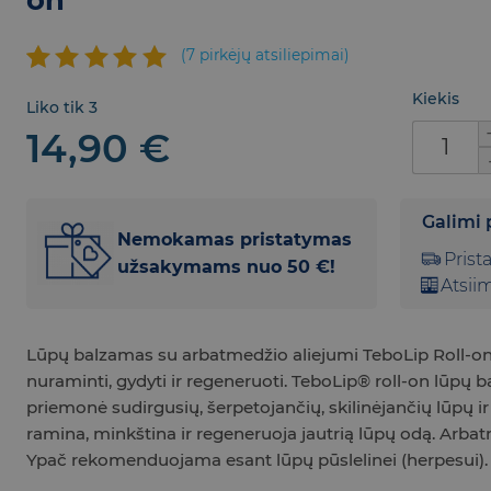
(
7
pirkėjų atsiliepimai)
Įvertinimas:
7
Kiekis
Liko tik 3
5.00
iš 5
produkt
14,90
€
(viso
įvertinimų:
)
Galimi 
Nemokamas pristatymas
Prist
užsakymams nuo 50 €!
Atsiim
Lūpų balzamas su arbatmedžio aliejumi TeboLip Roll-o
nuraminti, gydyti ir regeneruoti.
TeboLip® roll-on lūpų b
priemonė sudirgusių, šerpetojančių, skilinėjančių lūpų i
ramina, minkština ir regeneruoja jautrią lūpų odą.
A
rbat
Ypač rekomenduojama esant lūpų pūslelinei (herpesui)