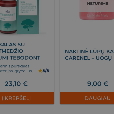
NETURIME
KALAS SU
TMEDŽIO
NAKTINĖ LŪPŲ K
JUMI TEBODONT
CARENEL – UOGŲ (
erinis purškalas
★
5/5
erijas, grybelius,
23,10
€
9,00
€
Į KREPŠELĮ
DAUGIAU