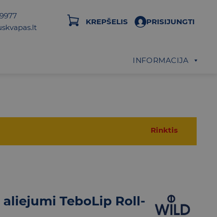
29977
KREPŠELIS
PRISIJUNGTI
skvapas.lt
INFORMACIJA
Rinktis
aliejumi TeboLip Roll-