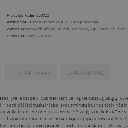
Produkto kodas:
850033
Kategorijos:
Burnos probiotikai ir kt.
,
Kitos priemonės
Žymos:
Arbatmedžio aliejus
,
Dr. Wild
,
Herpesas
,
Lūpų pūslelinė
,
Pūslel
Prekės ženklas:
DR. WILD
PRISTATYMAS
GRĄŽINIMAS
esas) yra labai paplitusi tiek tarp vaikų, tiek suaugusiųjų (60
yti ir gerti dėl išplitusių ir labai skausmingų burnos gleivin
s sukelia latentinę nervų sistemos infekciją, kuri lieka kūne v
mas), fiziniai ir emociniai veiksniai, ligos (gripo viruso infek
aistais nėra be šalutinio poveikio, todėl mes ieškome alternat