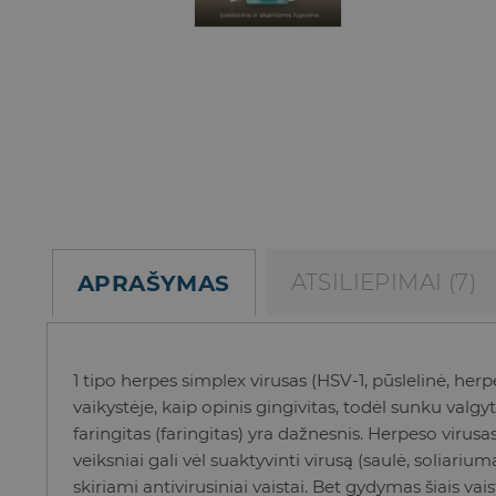
ATSILIEPIMAI (7)
APRAŠYMAS
1 tipo herpes simplex virusas (HSV-1, pūslelinė, herp
vaikystėje, kaip opinis gingivitas, todėl sunku valg
faringitas (faringitas) yra dažnesnis. Herpeso virusa
veiksniai gali vėl suaktyvinti virusą (saulė, soliariu
skiriami antivirusiniai vaistai. Bet gydymas šiais v