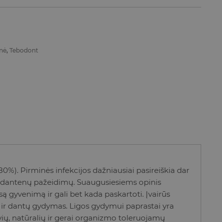
inė
,
Tebodont
-80%). Pirminės infekcijos dažniausiai pasireiškia dar
ės ir dantenų pažeidimų. Suaugusiesiems opinis
isą gyvenimą ir gali bet kada paskartoti. Įvairūs
cija) ir dantų gydymas. Ligos gydymui paprastai yra
yvių, natūralių ir gerai organizmo toleruojamų