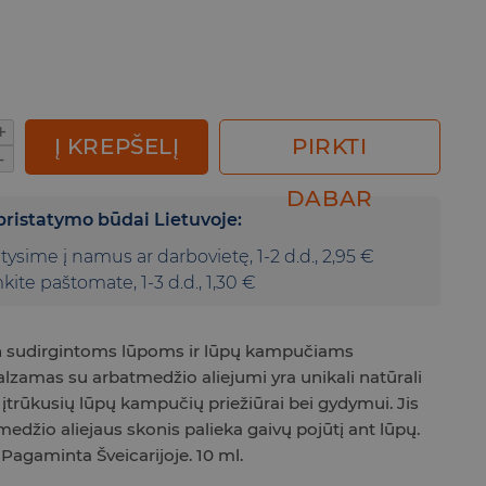
o kiekis: Lūpų balzamas su arbatmedžio aliejum
PIRKTI
Į KREPŠELĮ
DABAR
pristatymo būdai Lietuvoje:
atysime į namus ar darbovietę, 1-2 d.d., 2,95 €
kite paštomate, 1-3 d.d., 1,30 €
n sudirgintoms lūpoms ir lūpų kampučiams
alzamas su arbatmedžio aliejumi yra unikali natūrali
r įtrūkusių lūpų kampučių priežiūrai bei gydymui.
Jis
medžio aliejaus skonis palieka gaivų pojūtį ant lūpų.
.
Pagaminta Šveicarijoje.
10 ml.