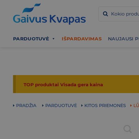
Skip
to
content
PARDUOTUVĖ
IŠPARDAVIMAS
NAUJAUSI 
TOP produktai Visada gera kaina
PRADŽIA
PARDUOTUVĖ
KITOS PRIEMONĖS
LŪ