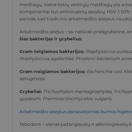
medžiagų. Viena tokių veikliųjų medžiagų yra arbatme
komponentai turi antivirusinių savybių. HSV-1 50% 
parodė, kad tradicinis arbatmedžio aliejaus naudoj
Arbatmedžio aliejus – tai natūrali priešgrybelinė, 
šias bakterijas ir grybelius:
Gram-teigiamos bakterijos:
Staphyloccus aureu
Staphyloccus agalactiae, Propioni-bacterium acne
Gram-neigiamos bakterijos:
Escherichia coli, Kle
aeruginosa
.
Grybeliai:
Trichophyton mentagrophytes, Trichophy
gypseum, Thermoactinomycetes vulgaris
.
Arbatmedžio aliejaus panaudojimas burnos higien
Tebodont – vienas pažangiausių ir sėkmingiausių 