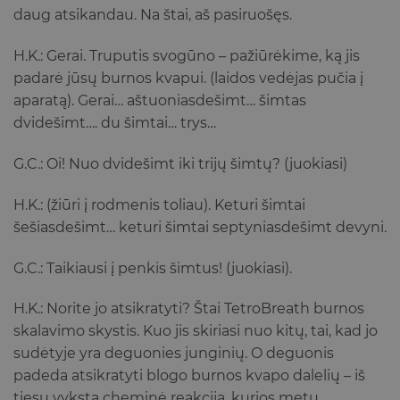
daug atsikandau. Na štai, aš pasiruošęs.
H.K.: Gerai. Truputis svogūno – pažiūrėkime, ką jis
padarė jūsų burnos kvapui. (laidos vedėjas pučia į
aparatą). Gerai… aštuoniasdešimt… šimtas
dvidešimt…. du šimtai… trys…
G.C.: Oi! Nuo dvidešimt iki trijų šimtų? (juokiasi)
H.K.: (žiūri į rodmenis toliau). Keturi šimtai
šešiasdešimt… keturi šimtai septyniasdešimt devyni.
G.C.: Taikiausi į penkis šimtus! (juokiasi).
H.K.: Norite jo atsikratyti? Štai TetroBreath burnos
skalavimo skystis. Kuo jis skiriasi nuo kitų, tai, kad jo
sudėtyje yra deguonies junginių. O deguonis
padeda atsikratyti blogo burnos kvapo dalelių – iš
tiesų vyksta cheminė reakcija, kurios metu