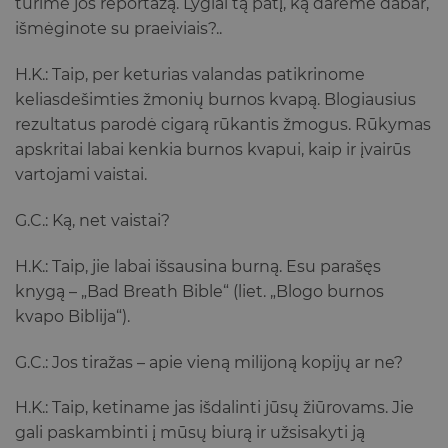
turime jos reportažą. Lygiai tą patį, ką darėme dabar,
išmėginote su praeiviais?..
H.K.: Taip, per keturias valandas patikrinome
keliasdešimties žmonių burnos kvapą. Blogiausius
rezultatus parodė cigarą rūkantis žmogus. Rūkymas
apskritai labai kenkia burnos kvapui, kaip ir įvairūs
vartojami vaistai.
G.C.: Ką, net vaistai?
H.K.: Taip, jie labai išsausina burną. Esu parašęs
knygą – „Bad Breath Bible“ (liet. „Blogo burnos
kvapo Biblija“).
G.C.: Jos tiražas – apie vieną milijoną kopijų ar ne?
H.K.: Taip, ketiname jas išdalinti jūsų žiūrovams. Jie
gali paskambinti į mūsų biurą ir užsisakyti ją