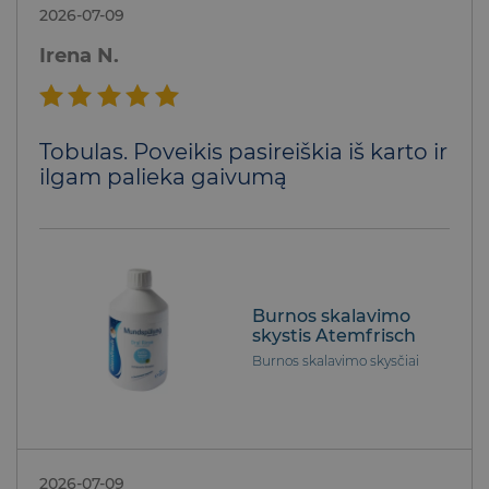
2026-07-09
Irena N.
Įvertinimas:
Tobulas. Poveikis pasireiškia iš karto ir
5
iš 5
ilgam palieka gaivumą
Burnos skalavimo
skystis Atemfrisch
Burnos skalavimo skysčiai