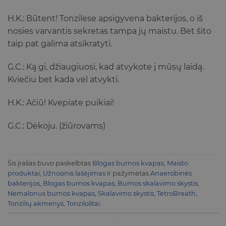
H.K.: Būtent! Tonzilėse apsigyvena bakterijos, o iš
nosies varvantis sekretas tampa jų maistu. Bet šito
taip pat galima atsikratyti.
G.C.: Ką gi, džiaugiuosi, kad atvykote į mūsų laidą.
Kviečiu bet kada vėl atvykti.
H.K.: Ačiū! Kvepiate puikiai!
G.C.: Dėkoju. (žiūrovams)
Šis įrašas buvo paskelbtas
Blogas burnos kvapas
,
Maisto
produktai
,
Užnosinis lašėjimas
ir pažymėtas
Anaerobinės
bakterijos
,
Blogas burnos kvapas
,
Burnos skalavimo skystis
,
Nemalonus burnos kvapas
,
Skalavimo skystis
,
TetroBreath
,
Tonzilių akmenys
,
Tonzilolitai
.