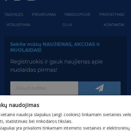
TAISYKLĖS
PRIVATUMAS
PARDUOTUVĖ
PRISTATYMAS
ATSILIEPIMAI
D.U.K
KONTAKTAI
Sekite mūsų NAUJIENAS, AKCIJAS ir
NUOLAIDAS!
Registruokis ir gauk naujienas apie
nuolaidas pirmas!
ukų naudojimas
vetainė naudoja slapukus (angl. cookies) tinkamam svetainės veik
nti, statistiniais bei rinkodaros tikslais.
slapukai yra privalomi tinkamam interneto svetainės ir elektroninių