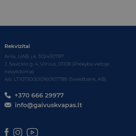
Rekvizitai
Arilis, UAB, į.k. 302430797
J. Savickio g. 4, Vilnius, 01108 (Prekyba vietoje
nevykdoma)
A/s: LT107300010160107785 (Swedbank, AB)
+370 666 29977
info@gaivuskvapas.lt