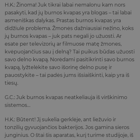
H.K.: Žinoma! Juk tikrai labai nemalonu kam nors
pasakyti, kad jų burnos kvapas yra blogas – tai labai
asmeniškas dalykas. Prastas burnos kvapas yra
didžiulė problema. Žmonės dažniausiai nežino, koks
jų burnos kvapas – juk pats negali jo užuosti. Ar
esate per televizorių ar filmuose matę žmones,
kvėpuojančius sau į delną? Tai puikus būdas užuosti
savo delno kvapą. Norėdami pasitikrinti savo burnos
kvapą, lyžtelėkite savo išorinę delno pusę ir
pauostykite – tai padės jums išsiaiškinti, kaip yra iš
tiesų.
G.C.: Juk burnos kvapas neatkeliauja iš virškinimo
sistemos…
H.K.: Būtent! Jį sukelia gerklėje, ant liežuvio ir
tonzilių gyvuojančios bakterijos. Jos gamina sieros
junginius. O štai šis aparatas, kurį turime studijoje, iš