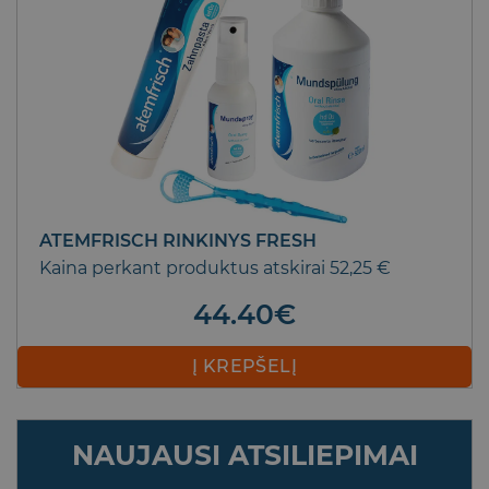
TELLO SOFT 4920 DANTŲ ŠEPETĖLIS
MINKŠTAS
Black Edition 4920 minkštų Nollex šerelių
3.80
€
Į KREPŠELĮ
NAUJAUSI ATSILIEPIMAI