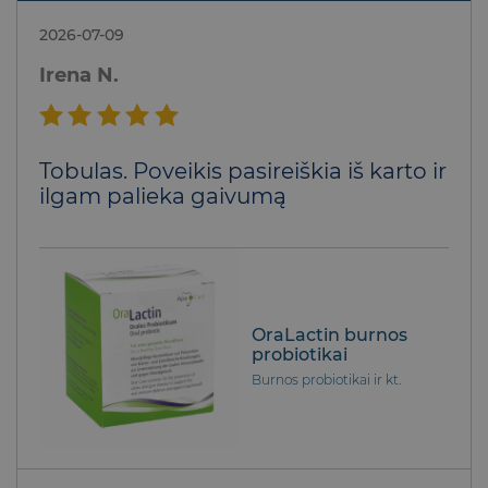
2026-07-09
Irena N.
Įvertinimas:
Tobulas. Poveikis pasireiškia iš karto ir
5
iš 5
ilgam palieka gaivumą
OraLactin burnos
probiotikai
Burnos probiotikai ir kt.