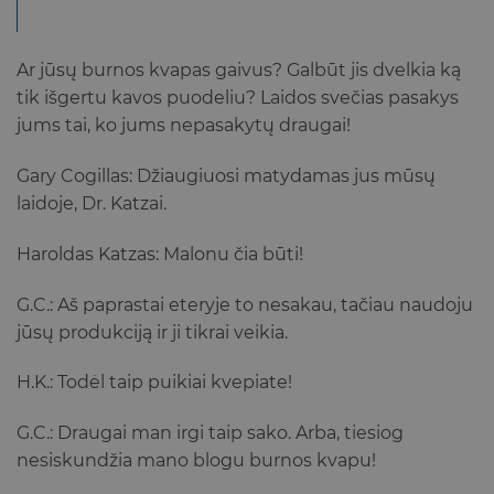
Ar jūsų burnos kvapas gaivus? Galbūt jis dvelkia ką
tik išgertu kavos puodeliu? Laidos svečias pasakys
jums tai, ko jums nepasakytų draugai!
Gary Cogillas: Džiaugiuosi matydamas jus mūsų
laidoje, Dr. Katzai.
Haroldas Katzas: Malonu čia būti!
G.C.: Aš paprastai eteryje to nesakau, tačiau naudoju
jūsų produkciją ir ji tikrai veikia.
H.K.: Todėl taip puikiai kvepiate!
G.C.: Draugai man irgi taip sako. Arba, tiesiog
nesiskundžia mano blogu burnos kvapu!