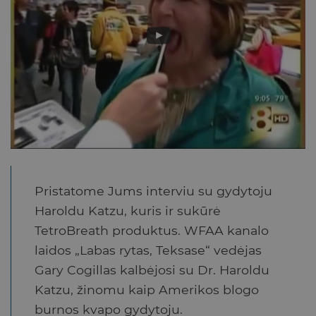
Pristatome Jums interviu su gydytoju
Haroldu Katzu, kuris ir sukūrė
TetroBreath produktus. WFAA kanalo
laidos „Labas rytas, Teksase“ vedėjas
Gary Cogillas kalbėjosi su Dr. Haroldu
Katzu, žinomu kaip Amerikos blogo
burnos kvapo gydytoju.