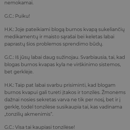
nemokamai.
G.C.: Puiku!
H.K.: Joje pateikiami blogą burnos kvapą sukeliančių
medikamentų ir maisto sąrašai bei keletas labai
paprastų šios problemos sprendimo būdų.
G.C.: Iš jūsų labai daug sužinojau. Svarbiausia, tai, kad
blogas burnos kvapas kyla ne virškinimo sistemos,
bet gerklėje.
H.K.: Taip pat labai svarbu prisiminti, kad blogam
burnos kvapui gali turėti įtakos ir tonzilės. Žmonėms
dažnai nosies sekretas varva ne tik per nosį, bet ir į
gerklę, todėl tonzilėse susikaupia tai, kas vadinama
„tonzilių akmenimis“.
G.C.: Visa tai kaupiasi tonzilėse!