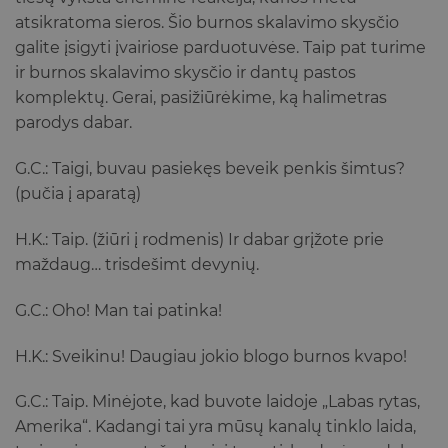
atsikratoma sieros. Šio burnos skalavimo skysčio
galite įsigyti įvairiose parduotuvėse. Taip pat turime
ir burnos skalavimo skysčio ir dantų pastos
komplektų. Gerai, pasižiūrėkime, ką halimetras
parodys dabar.
G.C.: Taigi, buvau pasiekęs beveik penkis šimtus?
(pučia į aparatą)
H.K.: Taip. (žiūri į rodmenis) Ir dabar grįžote prie
maždaug… trisdešimt devynių.
G.C.: Oho! Man tai patinka!
H.K.: Sveikinu! Daugiau jokio blogo burnos kvapo!
G.C.: Taip. Minėjote, kad buvote laidoje „Labas rytas,
Amerika“. Kadangi tai yra mūsų kanalų tinklo laida,