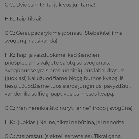
G.C.: Dvidešimt? Tai juk vos juntama!
H.K.: Taip tikrai!
G.C.: Gerai, padarykime įdomiau. Stebėkite! (ima
svogūną ir atsikanda)
H.K.: Taip, įsivaizduokime, kad šiandien
priešpiečiams valgėte salotų su svogūnais.
Svogūnuose yra sieros junginių. Jūs labai drąsus!
(juokiasi) Kai užuodžiame blogą burnos kvapą, iš
tiesų užuodžiame tuos sieros junginius, pavyzdžiui,
vandenilio sulfidą, papuvusios mėsos kvapą.
G.C.: Man nereikia šito nuryti, ar ne? (rodo į svogūną)
H.K.: (juokiasi) Ne, ne, tikrai nebūtina, jei nenorite!
G.C.: Atsiprašau. (siekteli servetėlės). Tikrai gana