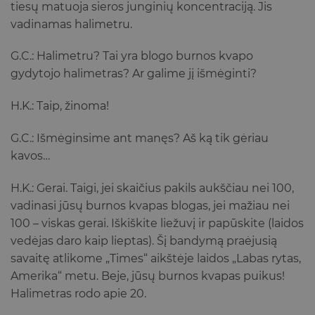
tiesų matuoja sieros junginių koncentraciją. Jis
vadinamas halimetru.
G.C.: Halimetru? Tai yra blogo burnos kvapo
gydytojo halimetras? Ar galime jį išmėginti?
H.K.: Taip, žinoma!
G.C.: Išmėginsime ant manęs? Aš ką tik gėriau
kavos…
H.K.: Gerai. Taigi, jei skaičius pakils aukščiau nei 100,
vadinasi jūsų burnos kvapas blogas, jei mažiau nei
100 – viskas gerai. Iškiškite liežuvį ir papūskite (laidos
vedėjas daro kaip lieptas). Šį bandymą praėjusią
savaitę atlikome „Times“ aikštėje laidos „Labas rytas,
Amerika“ metu. Beje, jūsų burnos kvapas puikus!
Halimetras rodo apie 20.