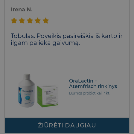
2026-07-09
Irena N.
Įvertinimas:
Tobulas. Poveikis pasireiškia iš karto ir
5
iš 5
ilgam palieka gaivumą.
OraLactin +
Atemfrisch rinkinys
Burnos probiotikai ir kt.
ŽIŪRĖTI DAUGIAU