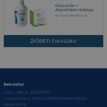
OraLactin +
Atemfrisch rinkinys
Burnos probiotikai ir kt.
ŽIŪRĖTI DAUGIAU
Rekvizitai
Arilis, UAB, į.k. 302430797
J. Savickio g. 4, Vilnius, 01108 (Prekyba vietoje
nevykdoma)