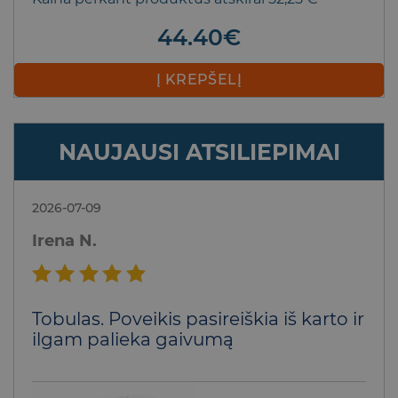
44.40
€
Į KREPŠELĮ
NAUJAUSI ATSILIEPIMAI
2026-07-09
Irena N.
Įvertinimas:
Tobulas. Poveikis pasireiškia iš karto ir
5
iš 5
ilgam palieka gaivumą