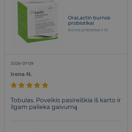
OraLactin burnos
probiotikai
Burnos probiotikai ir kt.
2026-07-09
Irena N.
Įvertinimas:
Tobulas. Poveikis pasireiškia iš karto ir
5
iš 5
ilgam palieka gaivumą