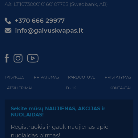
A/s: LT107300010160107785 (Swedbank, AB)
+370 666 29977
info@gaivuskvapas.lt
TAISYKLĖS
PRIVATUMAS
PARDUOTUVĖ
PRISTATYMAS
ATSILIEPIMAI
D.U.K
KONTAKTAI
Sekite mūsų NAUJIENAS, AKCIJAS ir
NUOLAIDAS!
Registruokis ir gauk naujienas apie
nuolaidas pirmas!