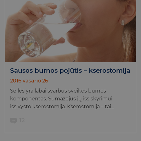
Sausos burnos pojūtis – kserostomija
2016 vasario 26
Seilės yra labai svarbus sveikos burnos
komponentas. Sumažėjus jų išsiskyrimui
išsivysto kserostomija. Kserostomija – tai...
12