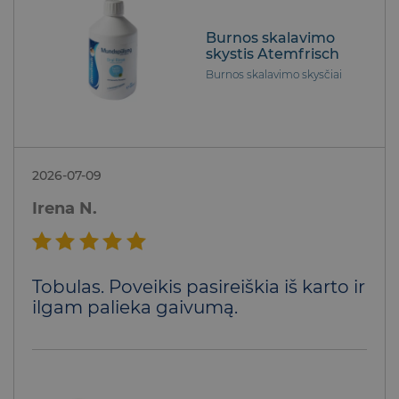
Burnos skalavimo
skystis Atemfrisch
Burnos skalavimo skysčiai
2026-07-09
Irena N.
Įvertinimas:
Tobulas. Poveikis pasireiškia iš karto ir
5
iš 5
ilgam palieka gaivumą.