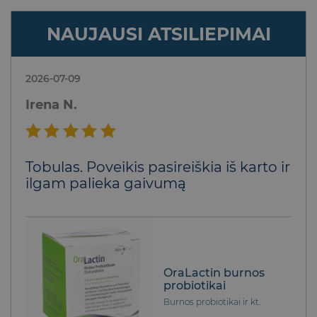
NAUJAUSI ATSILIEPIMAI
2026-07-09
Irena N.
Įvertinimas:
Tobulas. Poveikis pasireiškia iš karto ir
5
iš 5
ilgam palieka gaivumą
OraLactin burnos
probiotikai
Burnos probiotikai ir kt.