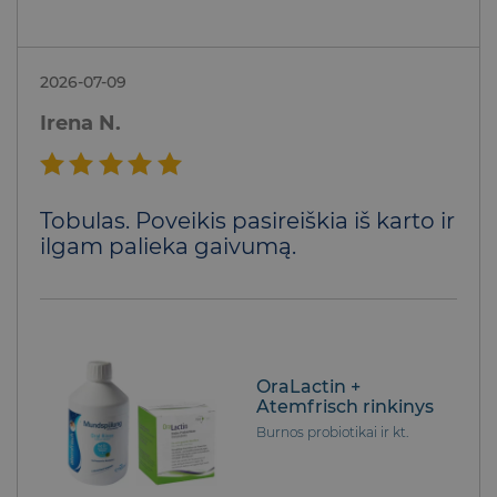
2026-07-09
Irena N.
Įvertinimas:
Tobulas. Poveikis pasireiškia iš karto ir
5
iš 5
ilgam palieka gaivumą.
OraLactin +
Atemfrisch rinkinys
Burnos probiotikai ir kt.