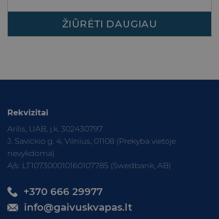
ŽIŪRĖTI DAUGIAU
Rekvizitai
Arilis, UAB, į.k. 302430797
J. Savickio g. 4, Vilnius, 01108 (Prekyba vietoje
nevykdoma)
A/s: LT107300010160107785 (Swedbank, AB)
+370 666 29977
info@gaivuskvapas.lt