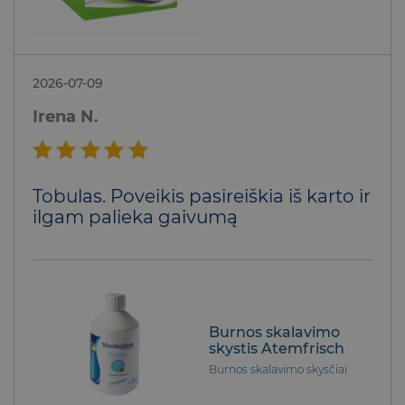
2026-07-09
Irena N.
Įvertinimas:
Tobulas. Poveikis pasireiškia iš karto ir
5
iš 5
ilgam palieka gaivumą
Burnos skalavimo
skystis Atemfrisch
Burnos skalavimo skysčiai