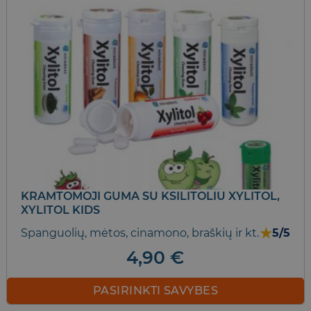
KRAMTOMOJI GUMA SU KSILITOLIU XYLITOL,
XYLITOL KIDS
★
Spanguolių, mėtos, cinamono, braškių ir kt.
5/5
4,90
€
PASIRINKTI SAVYBES
This