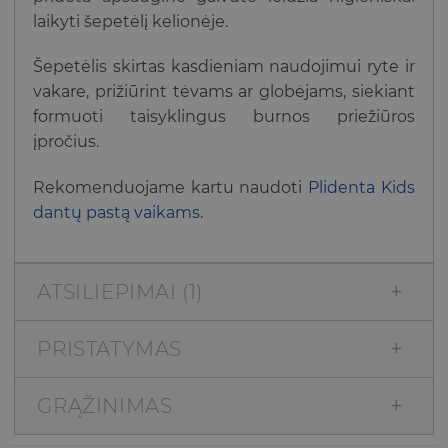
laikyti šepetėlį kelionėje.
Šepetėlis skirtas kasdieniam naudojimui ryte ir
vakare, prižiūrint tėvams ar globėjams, siekiant
formuoti taisyklingus burnos priežiūros
įpročius.
Rekomenduojame kartu naudoti
Plidenta Kids
dantų pastą vaikams
.
ATSILIEPIMAI (1)
PRISTATYMAS
GRĄŽINIMAS