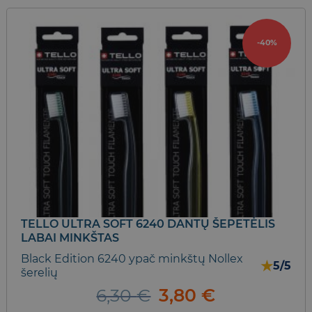
product
has
-40%
multiple
variants.
The
options
may
be
chosen
on
the
product
page
TELLO ULTRA SOFT 6240 DANTŲ ŠEPETĖLIS
LABAI MINKŠTAS
Black Edition 6240 ypač minkštų Nollex
★
5/5
šerelių
Original
Current
6,30
€
3,80
€