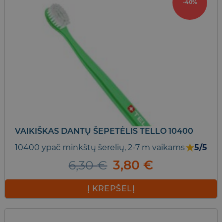
-40%
VAIKIŠKAS DANTŲ ŠEPETĖLIS TELLO 10400
★
10400 ypač minkštų šerelių, 2-7 m vaikams
5/5
Original
Current
6,30
€
3,80
€
price
price
was:
is:
Į KREPŠELĮ
6,30 €.
3,80 €.