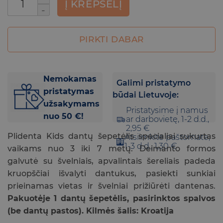
Į KREPŠELĮ
PIRKTI DABAR
Nemokamas
Galimi pristatymo
pristatymas
būdai Lietuvoje:
užsakymams
Pristatysime į namus
nuo 50 €!
ar darbovietę, 1-2 d.d.,
2,95 €
Plidenta Kids dantų šepetėlis specialiai sukurtas
Atsiimkite paštomate,
1-3 d.d., 1,30 €
vaikams nuo 3 iki 7 metų. Deimanto formos
galvutė su švelniais, apvalintais šereliais padeda
kruopščiai išvalyti dantukus, pasiekti sunkiai
prieinamas vietas ir švelniai prižiūrėti dantenas.
Pakuotėje 1 dantų šepetėlis, pasirinktos spalvos
(be dantų pastos). Kilmės šalis: Kroatija