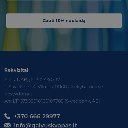
Gauti 10% nuolaidą
Rekvizitai
Arilis, UAB, į.k. 302430797
J. Savickio g. 4, Vilnius, 01108 (Prekyba vietoje
nevykdoma)
A/s: LT107300010160107785 (Swedbank, AB)
+370 666 29977
info@gaivuskvapas.lt