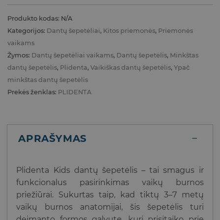
Produkto kodas:
N/A
Kategorijos:
Dantų šepetėliai
,
Kitos priemonės
,
Priemonės
vaikams
Žymos:
Dantų šepetėliai vaikams
,
Dantų šepetėlis
,
Minkštas
dantų šepetėlis
,
Plidenta
,
Vaikiškas dantų šepetėlis
,
Ypač
minkštas dantų šepetėlis
Prekės ženklas:
PLIDENTA
APRAŠYMAS
Plidenta Kids dantų šepetėlis – tai smagus ir
funkcionalus pasirinkimas vaikų burnos
priežiūrai. Sukurtas taip, kad tiktų 3–7 metų
vaikų burnos anatomijai, šis šepetėlis turi
deimanto formos galvutę, kuri prisitaiko prie