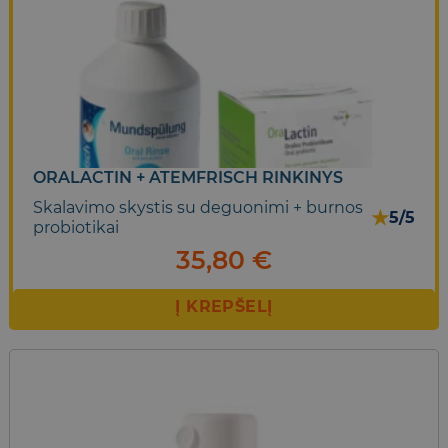
ORALACTIN + ATEMFRISCH RINKINYS
Skalavimo skystis su deguonimi + burnos
★
5/5
probiotikai
35,80
€
Į KREPŠELĮ