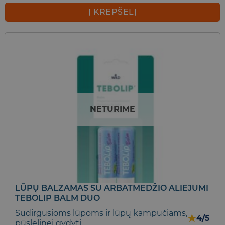
price
price
was:
is:
Į KREPŠELĮ
6,30 €.
3,80 €.
NETURIME
LŪPŲ BALZAMAS SU ARBATMEDŽIO ALIEJUMI
TEBOLIP BALM DUO
Sudirgusioms lūpoms ir lūpų kampučiams,
★
4/5
pūslelinei gydyti