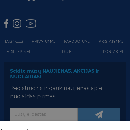
TAISYKLĖS
PRIVATUMAS
PARDUOTUVĖ
PRISTATYMAS
ATSILIEPIMAI
D.U.K
KONTAKTAI
Sekite mūsų NAUJIENAS, AKCIJAS ir
NUOLAIDAS!
Registruokis ir gauk naujienas apie
nuolaidas pirmas!