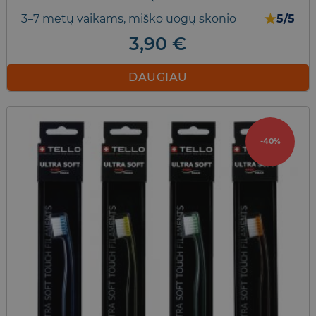
★
3–7 metų vaikams, miško uogų skonio
5/5
3,90
€
DAUGIAU
-40%