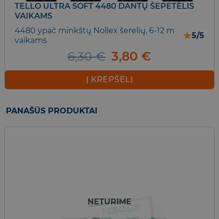
TELLO ULTRA SOFT 4480 DANTŲ ŠEPETĖLIS
VAIKAMS
4480 ypač minkštų Nollex šerelių, 6-12 m
★
5/5
vaikams
Original
Current
6,30
€
3,80
€
price
price
was:
is:
Į KREPŠELĮ
6,30 €.
3,80 €.
PANAŠŪS PRODUKTAI
NETURIME