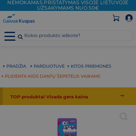
NEMOKAMAS PRISTATYMAS VISOJE
LIETUVOJE
Skip
UŽSAKYMAMS NUO 50€
to
content
PRADŽIA
PARDUOTUVĖ
KITOS PRIEMONĖS
PLIDENTA KIDS DANTŲ ŠEPETĖLIS VAIKAMS
➙
TOP produktai Visada gera kaina