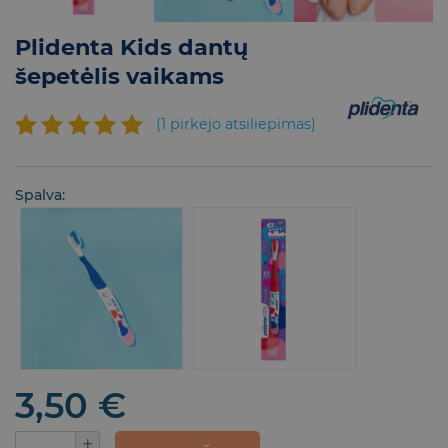
Plidenta Kids dantų
šepetėlis vaikams
(
1
pirkėjo atsiliepimas)
Įvertinimas:
1
5.00
iš 5
Spalva:
(viso
įvertinimų:
)
3,50
€
produkto kiekis: Plidenta Kids dantų šepetėli