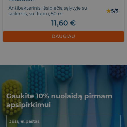
Antibakterinis, išsiplečia sąlytyje su
★
5/5
seilėmis, su fluoru, 50 m
11,60
€
DAUGIAU
Gaukite 10% nuolaidą pirmam
apsipirkimui