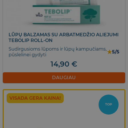
LŪPŲ BALZAMAS SU ARBATMEDŽIO ALIEJUMI
TEBOLIP ROLL-ON
Sudirgusioms lūpoms ir lūpų kampučiams,
★
5/5
pūslelinei gydyti
14,90
€
DAUGIAU
VISADA GERA KAINA!
TOP