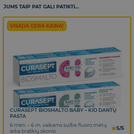
JUMS TAIP PAT GALI PATIKTI…
VISADA GERA KAINA!
CURASEPT BIOSMALTO BABY – KID DANTŲ
PASTA
6 mėn. – 6 m. vaikams su/be fluoro mėtų
★
5/5
arba braškių skonio