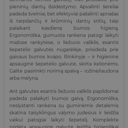
pieninių dantų išsidėstymo. Apvalinti šereliai
padeda švelniai, bet efektyviai pašalinti apnašas
iš tarpdančių ir krūminių dantų sričių, taip
palaikant kasdienę burnos higieną.
Ergonomiška, gumuota rankena patogi laikyti
mažose rankytėse, o liežuvio valiklis, esantis
šepetėlio galvutės nugarėlėje, prisideda prie
gaivaus burnos kvapo. Rinkinyje – ir higieninė
apsauginė šepetėlio galvutė, skirta kelionėms.
Galite pasirinkti norimą spalvą – rožinė/raudona
arba mėlyna.
Ant galvutės esantis liežuvio valiklis papildomai
padeda palaikyti burnos gaivą. Ergonomiška,
neslystanti rankena su guminėmis detalėmis
skatina taisyklingus valymo judesius ir leidžia
vaikui patogiai laikyti šepetėlį. Komplekte
pridėta apsauginė galvutė leidžia higieniškai