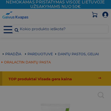
NEMOKAMAS PRISTATYMAS VISOJE
LIETUVOJE
Skip
UŽSAKYMAMS NUO 50€
to
content
PRADŽIA
PARDUOTUVĖ
DANTŲ PASTOS, GELIAI
ORALACTIN DANTŲ PASTA
➙
TOP produktai Visada gera kaina