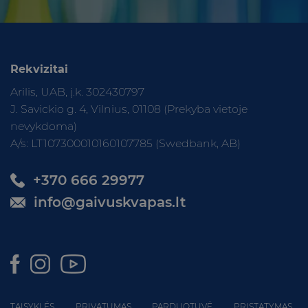
Rekvizitai
Arilis, UAB, į.k. 302430797
J. Savickio g. 4, Vilnius, 01108 (Prekyba vietoje
nevykdoma)
A/s: LT107300010160107785 (Swedbank, AB)
+370 666 29977
info@gaivuskvapas.lt
TAISYKLĖS
PRIVATUMAS
PARDUOTUVĖ
PRISTATYMAS