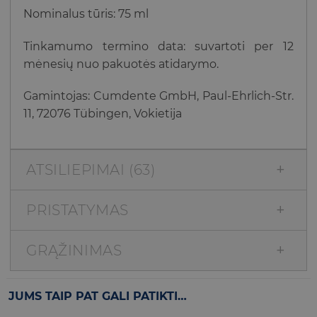
Nominalus tūris: 75 ml
Tinkamumo termino data: suvartoti per 12
mėnesių nuo pakuotės atidarymo.
Gamintojas: Cumdente GmbH, Paul-Ehrlich-Str.
11, 72076 Tübingen, Vokietija
ATSILIEPIMAI (63)
PRISTATYMAS
GRĄŽINIMAS
JUMS TAIP PAT GALI PATIKTI…