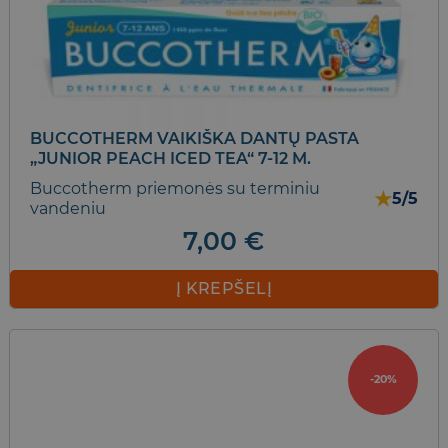
BUCCOTHERM VAIKIŠKA DANTŲ PASTA
„JUNIOR PEACH ICED TEA“ 7-12 M.
Buccotherm priemonės su terminiu
★
5/5
vandeniu
7,00
€
Į KREPŠELĮ
-20%