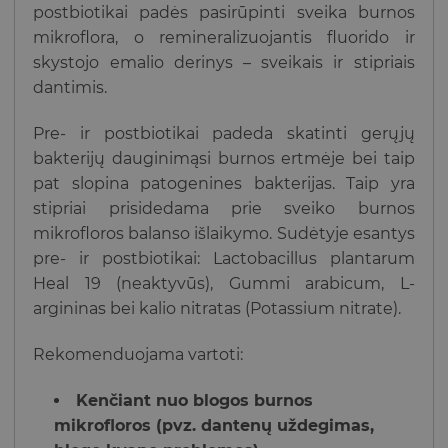
postbiotikai padės pasirūpinti sveika burnos
mikroflora, o remineralizuojantis fluorido ir
skystojo emalio derinys – sveikais ir stipriais
dantimis.
Pre- ir postbiotikai padeda skatinti gerųjų
bakterijų dauginimąsi burnos ertmėje bei taip
pat slopina patogenines bakterijas. Taip yra
stipriai prisidedama prie sveiko burnos
mikrofloros balanso išlaikymo. Sudėtyje esantys
pre- ir postbiotikai: Lactobacillus plantarum
Heal 19 (neaktyvūs), Gummi arabicum, L-
argininas bei kalio nitratas (Potassium nitrate).
Rekomenduojama vartoti:
Kenčiant nuo blogos burnos
mikrofloros (pvz. dantenų uždegimas,