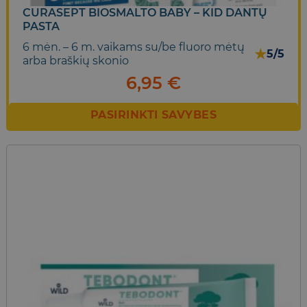
CURASEPT BIOSMALTO BABY – KID DANTŲ
PASTA
6 mėn. – 6 m. vaikams su/be fluoro mėtų
★
5/5
arba braškių skonio
6,95
€
PASIRINKTI SAVYBES
This
product
has
multiple
variants.
The
options
may
be
chosen
on
the