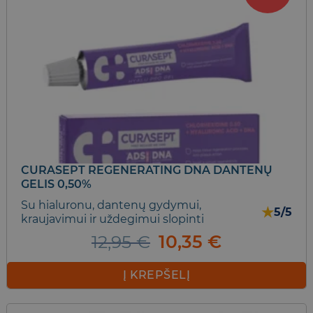
CURASEPT REGENERATING DNA DANTENŲ
GELIS 0,50%
Su hialuronu, dantenų gydymui,
★
5/5
kraujavimui ir uždegimui slopinti
Original
Current
12,95
€
10,35
€
price
price
was:
is:
Į KREPŠELĮ
12,95 €.
10,35 €.