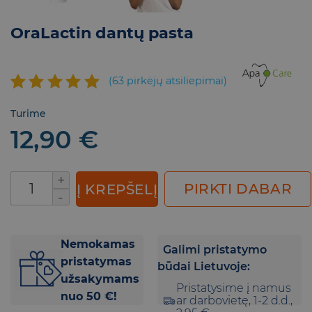
OraLactin dantų pasta
(
63
pirkėjų atsiliepimai)
Įvertinimas:
63
Turime
4.90
iš 5
12,90
€
(viso
įvertinimų:
)
produkto kiekis: OraLactin dantų pasta
PIRKTI DABAR
Į KREPŠELĮ
Nemokamas
Galimi pristatymo
pristatymas
būdai Lietuvoje:
užsakymams
Pristatysime į namus
nuo 50 €!
ar darbovietę, 1-2 d.d.,