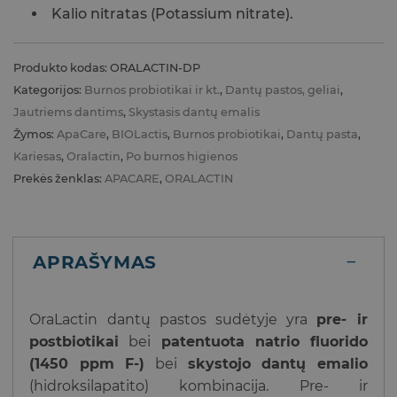
Kalio nitratas (Potassium nitrate).
Produkto kodas:
ORALACTIN-DP
Kategorijos:
Burnos probiotikai ir kt.
,
Dantų pastos, geliai
,
Jautriems dantims
,
Skystasis dantų emalis
Žymos:
ApaCare
,
BIOLactis
,
Burnos probiotikai
,
Dantų pasta
,
Kariesas
,
Oralactin
,
Po burnos higienos
Prekės ženklas:
APACARE
,
ORALACTIN
APRAŠYMAS
OraLactin dantų pastos sudėtyje yra
pre- ir
postbiotikai
bei
patentuota natrio fluorido
(1450 ppm F-)
bei
skystojo dantų emalio
(hidroksilapatito) kombinacija. Pre- ir