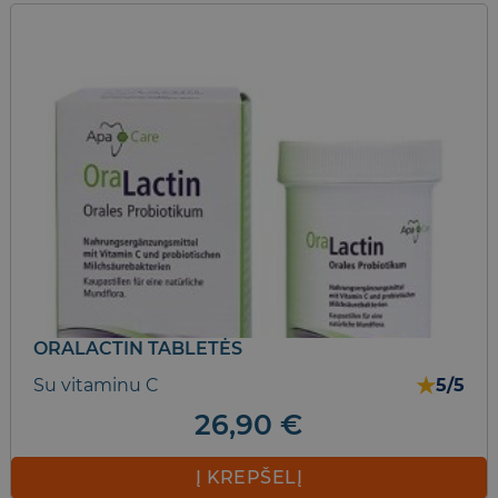
ORALACTIN TABLETĖS
★
Su vitaminu C
5/5
26,90
€
Į KREPŠELĮ