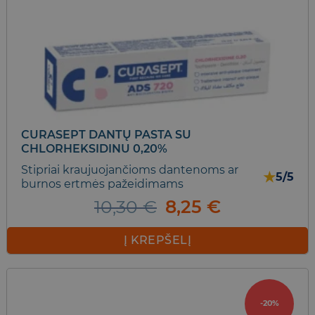
CURASEPT DANTŲ PASTA SU
CHLORHEKSIDINU 0,20%
Stipriai kraujuojančioms dantenoms ar
★
5/5
burnos ertmės pažeidimams
Original
Current
10,30
€
8,25
€
price
price
was:
is:
Į KREPŠELĮ
10,30 €.
8,25 €.
-20%