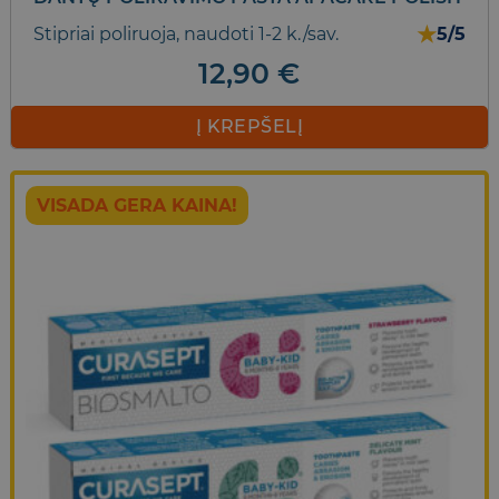
★
Stipriai poliruoja, naudoti 1-2 k./sav.
5/5
12,90
€
Į KREPŠELĮ
VISADA GERA KAINA!