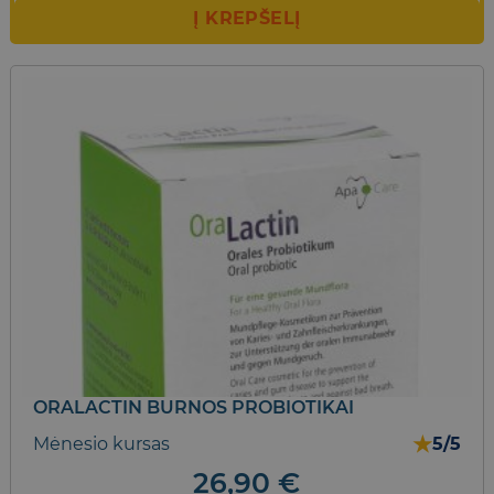
Į KREPŠELĮ
ORALACTIN BURNOS PROBIOTIKAI
★
Mėnesio kursas
5/5
26,90
€