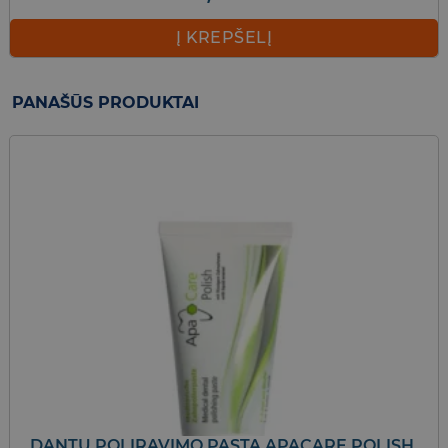
Į KREPŠELĮ
PANAŠŪS PRODUKTAI
DANTŲ POLIRAVIMO PASTA APACARE POLISH