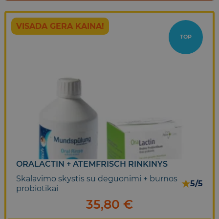
VISADA GERA KAINA!
TOP
ORALACTIN + ATEMFRISCH RINKINYS
Skalavimo skystis su deguonimi + burnos
★
5/5
probiotikai
35,80
€