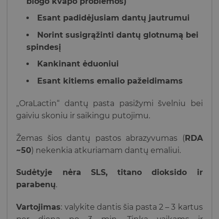
blogo kvapo problemos)
Esant padidėjusiam dantų jautrumui
Norint susigrąžinti dantų glotnumą bei
spindesį
Kankinant ėduoniui
Esant kitiems emalio pažeidimams
„OraLactin“ dantų pasta pasižymi švelniu bei
gaiviu skoniu ir saikingu putojimu.
Žemas šios dantų pastos abrazyvumas (
RDA
~50
) nekenkia atkuriamam dantų emaliui.
Sudėtyje nėra SLS, titano dioksido ir
parabenų
.
Vartojimas
: valykite dantis šia pasta 2 – 3 kartus