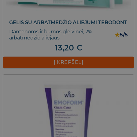
product
page
GELIS SU ARBATMEDŽIO ALIEJUMI TEBODONT
Dantenoms ir burnos gleivinei, 2%
★
5/5
arbatmedžio aliejaus
13,20
€
Į KREPŠELĮ