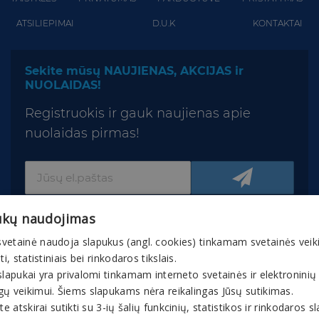
ATSILIEPIMAI
D.U.K
KONTAKTAI
Sekite mūsų NAUJIENAS, AKCIJAS ir
NUOLAIDAS!
Registruokis ir gauk naujienas apie
nuolaidas pirmas!
ukų naudojimas
vetainė naudoja slapukus (angl. cookies) tinkamam svetainės veik
nti, statistiniais bei rinkodaros tikslais.
slapukai yra privalomi tinkamam interneto svetainės ir elektroninių
© 2026 Gaivuskvapas.lt Interneto tinklapio turinys,
gų veikimui. Šiems slapukams nėra reikalingas Jūsų sutikimas.
įskaitant jo tekstą, vaizdinę medžiagą, grafinį
ite atskirai sutikti su 3-ių šalių funkcinių, statistikos ir rinkodaros 
apipavidalinimą, prekių ženklus ir kt., yra bendrovės