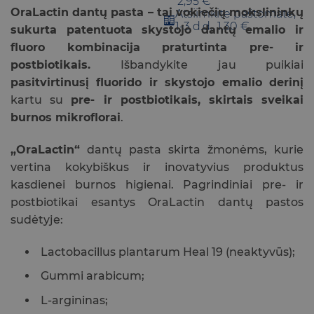
2,95 €
OraLactin dantų pasta – tai vokiečių mokslininkų
Atsiimkite paštomate,
1-3 d.d., 1,30 €
sukurta patentuota skystojo dantų emalio ir
fluoro kombinacija praturtinta pre- ir
postbiotikais.
Išbandykite jau puikiai
pasitvirtinusį fluorido ir skystojo emalio derinį
kartu su
pre- ir postbiotikais, skirtais sveikai
burnos mikroflorai
.
„OraLactin“
dantų pasta skirta žmonėms, kurie
vertina kokybiškus ir inovatyvius produktus
kasdienei burnos higienai. Pagrindiniai pre- ir
postbiotikai esantys OraLactin dantų pastos
sudėtyje:
Lactobacillus plantarum Heal 19 (neaktyvūs);
Gummi arabicum;
L-argininas;