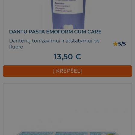
DANTŲ PASTA EMOFORM GUM CARE
Dantenų tonizavimui ir atstatymui be
★
5/5
fluoro
13,50
€
Į KREPŠELĮ