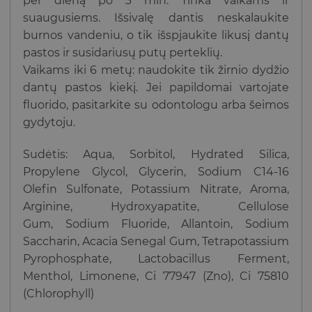
per dieną po 3 min. Tinka vaikams ir
suaugusiems. Išsivalę dantis neskalaukite
burnos vandeniu, o tik išspjaukite likusį dantų
pastos ir susidariusų putų perteklių.
Vaikams iki 6 metų: naudokite tik žirnio dydžio
dantų pastos kiekį. Jei papildomai vartojate
fluorido, pasitarkite su odontologu arba šeimos
gydytoju.
Sudėtis: Aqua, Sorbitol, Hydrated Silica,
Propylene Glycol, Glycerin, Sodium C14-16
Olefin Sulfonate, Potassium Nitrate, Aroma,
Arginine, Hydroxyapatite, Cellulose
Gum, Sodium Fluoride, Allantoin, Sodium
Saccharin, Acacia Senegal Gum, Tetrapotassium
Pyrophosphate, Lactobacillus Ferment,
Menthol, Limonene, Ci 77947 (Zno), Ci 75810
(Chlorophyll)