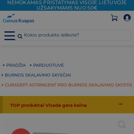
NEMOKAMAS PRISTATYMAS VISOJE
LIETUVOJE
Skip
UŽSAKYMAMS NUO 50€
to
content
PRADŽIA
PARDUOTUVĖ
BURNOS SKALAVIMO SKYSČIAI
CURASEPT ASTRINGENT PRO BURNOS SKALAVIMO SKYSTIS
➙
TOP produktai Visada gera kaina