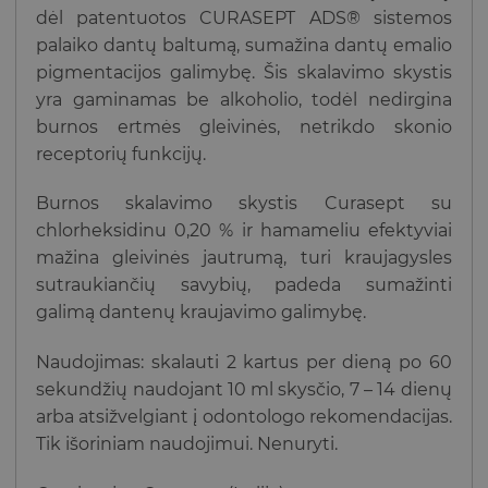
dėl patentuotos CURASEPT ADS® sistemos
palaiko dantų baltumą, sumažina dantų emalio
pigmentacijos galimybę. Šis skalavimo skystis
yra gaminamas be alkoholio, todėl nedirgina
burnos ertmės gleivinės, netrikdo skonio
receptorių funkcijų.
Burnos skalavimo skystis Curasept su
chlorheksidinu 0,20 % ir hamameliu efektyviai
mažina gleivinės jautrumą, turi kraujagysles
sutraukiančių savybių, padeda sumažinti
galimą dantenų kraujavimo galimybę.
Naudojimas: skalauti 2 kartus per dieną po 60
sekundžių naudojant 10 ml skysčio, 7 – 14 dienų
arba atsižvelgiant į odontologo rekomendacijas.
Tik išoriniam naudojimui. Nenuryti.