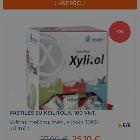
was:
is:
Į KREPŠELĮ
11,20 €.
8,95 €.
-10%
PASTILĖS SU KSILITOLIU 100 VNT.
Vyšnių, melionų, mėtų skonio, 100%
★
5/5
ksilitolis
Original
Current
27,90
€
25,10
€