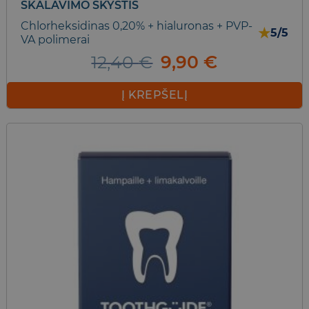
SKALAVIMO SKYSTIS
Chlorheksidinas 0,20% + hialuronas + PVP-
★
5/5
VA polimerai
Original
Current
12,40
€
9,90
€
price
price
was:
is:
Į KREPŠELĮ
12,40 €.
9,90 €.