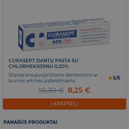
CURASEPT DANTŲ PASTA SU
CHLORHEKSIDINU 0,20%
Stipriai kraujuojančioms dantenoms ar
★
5/5
burnos ertmės pažeidimams
Original
Current
10,30
€
8,25
€
price
price
was:
is:
Į KREPŠELĮ
10,30 €.
8,25 €.
PANAŠŪS PRODUKTAI