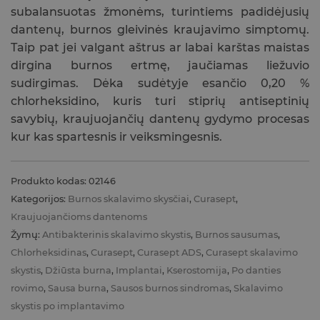
subalansuotas žmonėms, turintiems padidėjusių
dantenų, burnos gleivinės kraujavimo simptomų.
Taip pat jei valgant aštrus ar labai karštas maistas
dirgina burnos ertmę, jaučiamas liežuvio
sudirgimas. Dėka sudėtyje esančio 0,20 %
chlorheksidino, kuris turi stiprių antiseptinių
savybių, kraujuojančių dantenų gydymo procesas
kur kas spartesnis ir veiksmingesnis.
Produkto kodas:
02146
Kategorijos:
Burnos skalavimo skysčiai
,
Curasept
,
Kraujuojančioms dantenoms
Žymų:
Antibakterinis skalavimo skystis
,
Burnos sausumas
,
Chlorheksidinas
,
Curasept
,
Curasept ADS
,
Curasept skalavimo
skystis
,
Džiūsta burna
,
Implantai
,
Kserostomija
,
Po danties
rovimo
,
Sausa burna
,
Sausos burnos sindromas
,
Skalavimo
skystis po implantavimo