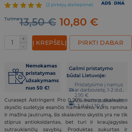
(
2
pirkėjų atsiliepimai)
Įvertinimas:
2
13,50
€
Original
10,80
€
Current
Turime
5.00
iš 5
price
price
(viso
was:
is:
įvertinimų:
produkto kiekis: Curasept Astringent PRO bur
)
13,50 €.
10,80 €.
PIRKTI DABAR
Į KREPŠELĮ
Nemokamas
Galimi pristatymo
pristatymas
būdai Lietuvoje:
užsakymams
Pristatysime į namus
nuo 50 €!
ar darbovietę, 1-2 d.d.,
2,95 €
Curasept Astringent Pro 0,20% burnos skalavimo
Atsiimkite paštomate,
1-3 d.d., 1,30 €
skysčio sudėtyje esančio hamamelio, kuris ramina
ir mažina jautrumą, šis skalavimo skystis yra ne tik
stiprus antioksidantas, bet turi ir kraujagysles
sutraukiančių savybių. Produktas sukurtas ir