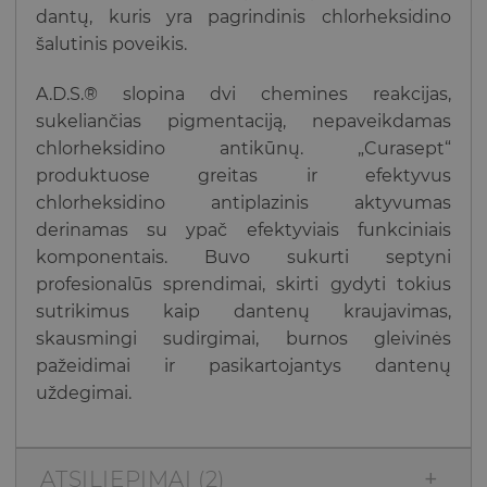
dantų, kuris yra pagrindinis chlorheksidino
šalutinis poveikis.
A.D.S.® slopina dvi chemines reakcijas,
sukeliančias pigmentaciją, nepaveikdamas
chlorheksidino antikūnų. „Curasept“
produktuose greitas ir efektyvus
chlorheksidino antiplazinis aktyvumas
derinamas su ypač efektyviais funkciniais
komponentais. Buvo sukurti septyni
profesionalūs sprendimai, skirti gydyti tokius
sutrikimus kaip dantenų kraujavimas,
skausmingi sudirgimai, burnos gleivinės
pažeidimai ir pasikartojantys dantenų
uždegimai.
ATSILIEPIMAI (2)