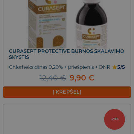
CURASEPT PROTECTIVE BURNOS SKALAVIMO
SKYSTIS
★
Chlorheksidinas 0,20% + priešpienis + DNR
5/5
Original
Current
12,40
€
9,90
€
price
price
was:
is:
Į KREPŠELĮ
12,40 €.
9,90 €.
-20%