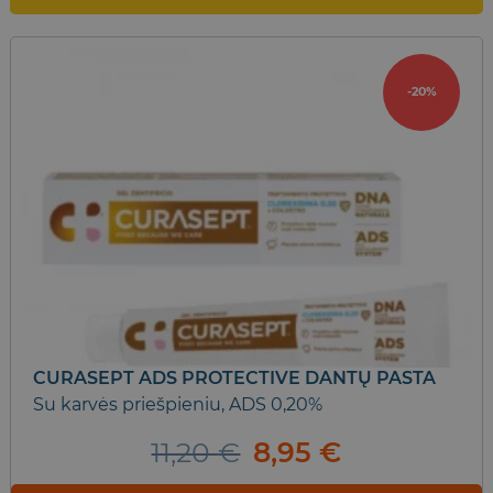
-20%
CURASEPT ADS PROTECTIVE DANTŲ PASTA
Su karvės priešpieniu, ADS 0,20%
Original
Current
11,20
€
8,95
€
price
price