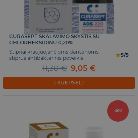
CURASEPT SKALAVIMO SKYSTIS SU
CHLORHEKSIDINU 0,20%
Stipriai kraujuojančioms dantenoms,
★
5/5
stiprus antibakterinis poveikis
Original
Current
11,30
€
9,05
€
price
price
was:
is:
Į KREPŠELĮ
11,30 €.
9,05 €.
-20%