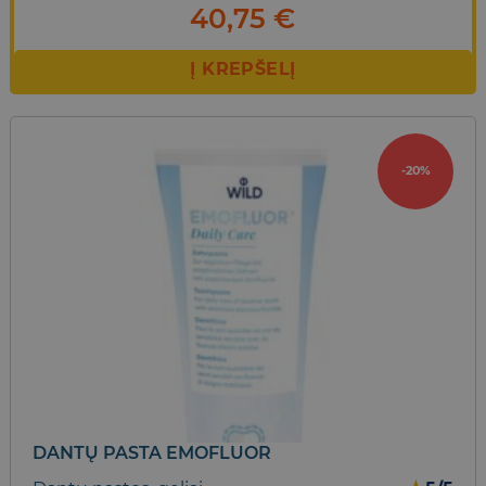
40,75
€
Į KREPŠELĮ
-20%
DANTŲ PASTA EMOFLUOR