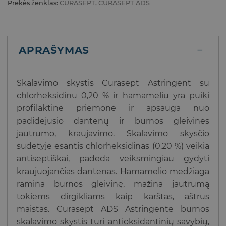
Prekės ženklas:
CURASEPT
,
CURASEPT ADS
APRAŠYMAS
Skalavimo skystis Curasept Astringent su
chlorheksidinu 0,20 % ir hamameliu yra puiki
profilaktinė priemonė ir apsauga nuo
padidėjusio dantenų ir burnos gleivinės
jautrumo, kraujavimo. Skalavimo skysčio
sudėtyje esantis chlorheksidinas (0,20 %) veikia
antiseptiškai, padeda veiksmingiau gydyti
kraujuojančias dantenas. Hamamelio medžiaga
ramina burnos gleivinę, mažina jautrumą
tokiems dirgikliams kaip karštas, aštrus
maistas. Curasept ADS Astringente burnos
skalavimo skystis turi antioksidantinių savybių,