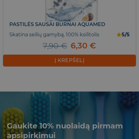
PASTILĖS SAUSAI BURNAI AQUAMED
★
Skatina seilių gamybą, 100% ksilitolis
5/5
Original
Current
7,90
€
6,30
€
price
price
was:
is:
Į KREPŠELĮ
7,90 €.
6,30 €.
Gaukite 10% nuolaidą pirmam
apsipirkimui