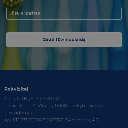
Gauti 10% nuolaidą
Rekvizitai
Arilis, UAB, į.k. 302430797
J. Savickio g. 4, Vilnius, 01108 (Prekyba vietoje
nevykdoma)
A/s: LT107300010160107785 (Swedbank, AB)