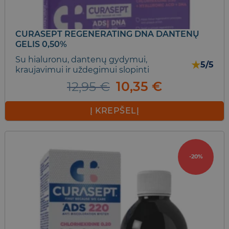
CURASEPT REGENERATING DNA DANTENŲ
GELIS 0,50%
Su hialuronu, dantenų gydymui,
★
5/5
kraujavimui ir uždegimui slopinti
Original
Current
12,95
€
10,35
€
price
price
was:
is:
Į KREPŠELĮ
12,95 €.
10,35 €.
-20%