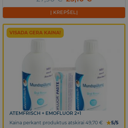
price
price
was:
is:
Į KREPŠELĮ
27,90 €.
25,10 €.
VISADA GERA KAINA!
ATEMFRISCH + EMOFLUOR 2+1
★
Kaina perkant produktus atskirai 49,70 €
5/5