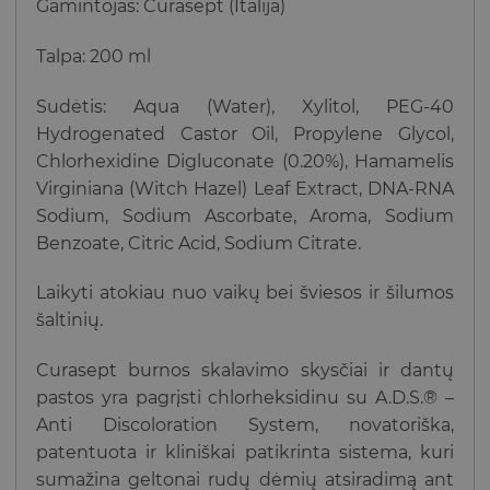
Gamintojas: Curasept (Italija)
Talpa: 200 ml
Sudėtis: Aqua (Water), Xylitol, PEG-40
Hydrogenated Castor Oil, Propylene Glycol,
Chlorhexidine Digluconate (0.20%), Hamamelis
Virginiana (Witch Hazel) Leaf Extract, DNA-RNA
Sodium, Sodium Ascorbate, Aroma, Sodium
Benzoate, Citric Acid, Sodium Citrate.
Laikyti atokiau nuo vaikų bei šviesos ir šilumos
šaltinių.
Curasept burnos skalavimo skysčiai ir dantų
pastos yra pagrįsti chlorheksidinu su A.D.S.® –
Anti Discoloration System, novatoriška,
patentuota ir kliniškai patikrinta sistema, kuri
sumažina geltonai rudų dėmių atsiradimą ant