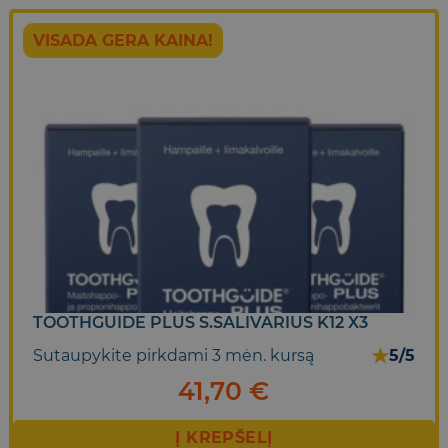
VISADA GERA KAINA!
TOOTHGUIDE PLUS S.SALIVARIUS K12 X3
★
Sutaupykite pirkdami 3 mėn. kursą
5/5
41,70
€
Į KREPŠELĮ