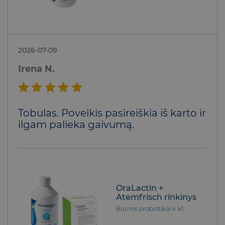
2026-07-09
Irena N.
Įvertinimas:
Tobulas. Poveikis pasireiškia iš karto ir
5
iš 5
ilgam palieka gaivumą.
OraLactin +
Atemfrisch rinkinys
Burnos probiotikai ir kt.