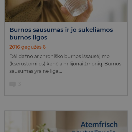
Burnos sausumas ir jo sukeliamos
burnos ligos
2016 gegužės 6
Dėl dažno ar chroniško burnos išsausėjimo
(kserostomijos) kenčia milijonai žmonių. Burnos
sausumas yra ne liga,...
3