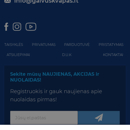
info@gaivuskvapas.lt
TAISYKLĖS
PRIVATUMAS
PARDUOTUVĖ
PRISTATYMAS
ATSILIEPIMAI
D.U.K
KONTAKTAI
Sekite mūsų NAUJIENAS, AKCIJAS ir
NUOLAIDAS!
Registruokis ir gauk naujienas apie
nuolaidas pirmas!