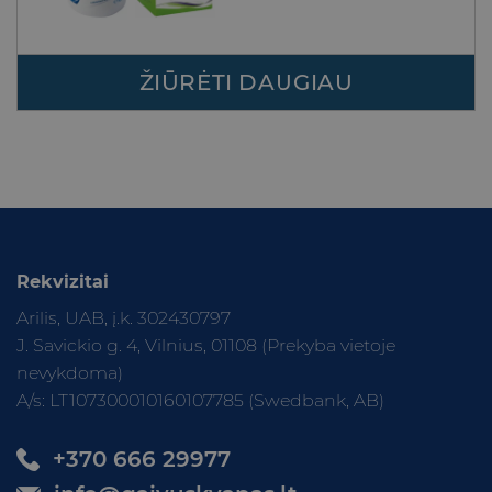
ŽIŪRĖTI DAUGIAU
Rekvizitai
Arilis, UAB, į.k. 302430797
J. Savickio g. 4, Vilnius, 01108 (Prekyba vietoje
nevykdoma)
A/s: LT107300010160107785 (Swedbank, AB)
+370 666 29977