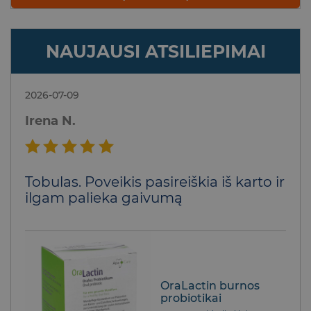
NAUJAUSI ATSILIEPIMAI
2026-07-09
Irena N.
Įvertinimas:
Tobulas. Poveikis pasireiškia iš karto ir
5
iš 5
ilgam palieka gaivumą
OraLactin burnos
probiotikai