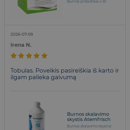
Burnos probiotikai ir kt.
2026-07-09
Irena N.
Įvertinimas:
Tobulas. Poveikis pasireiškia iš karto ir
5
iš 5
ilgam palieka gaivumą
Burnos skalavimo
skystis Atemfrisch
Burnos skalavimo skysčiai