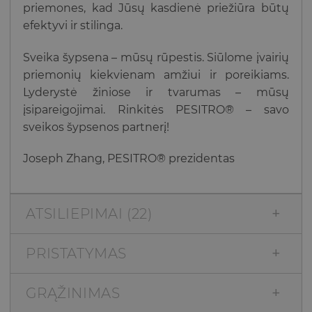
priemones, kad Jūsų kasdienė priežiūra būtų
efektyvi ir stilinga.
Sveika šypsena – mūsų rūpestis. Siūlome įvairių
priemonių kiekvienam amžiui ir poreikiams.
Lyderystė žiniose ir tvarumas – mūsų
įsipareigojimai. Rinkitės PESITRO® – savo
sveikos šypsenos partnerį!
Joseph Zhang, PESITRO® prezidentas
ATSILIEPIMAI (22)
PRISTATYMAS
GRĄŽINIMAS