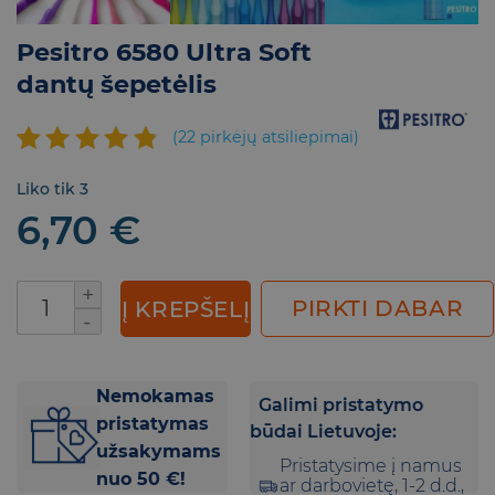
Pesitro 6580 Ultra Soft
dantų šepetėlis
(
22
pirkėjų atsiliepimai)
Įvertinimas:
22
Liko tik 3
4.45
iš
6,70
€
5 (viso
įvertinimų:
)
produkto kiekis: Pesitro 6580 Ultra Soft dantų
PIRKTI DABAR
Į KREPŠELĮ
Nemokamas
Galimi pristatymo
pristatymas
būdai Lietuvoje:
užsakymams
Pristatysime į namus
nuo 50 €!
ar darbovietę, 1-2 d.d.,