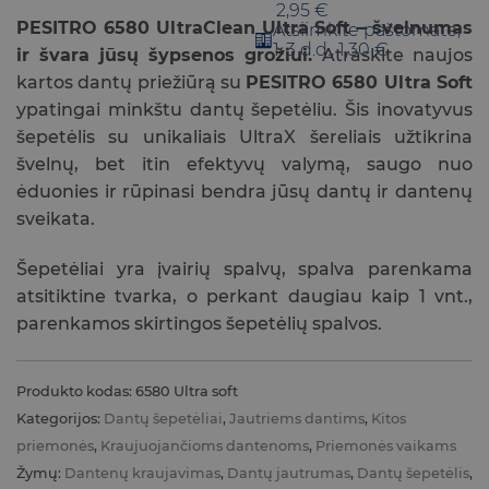
2,95 €
PESITRO 6580 UltraClean Ultra Soft – švelnumas
Atsiimkite paštomate,
1-3 d.d., 1,30 €
ir švara jūsų šypsenos grožiui.
Atraskite naujos
kartos dantų priežiūrą su
PESITRO 6580 Ultra Soft
ypatingai minkštu dantų šepetėliu. Šis inovatyvus
šepetėlis su unikaliais UltraX šereliais užtikrina
švelnų, bet itin efektyvų valymą, saugo nuo
ėduonies ir rūpinasi bendra jūsų dantų ir dantenų
sveikata.
Šepetėliai yra įvairių spalvų, spalva parenkama
atsitiktine tvarka, o perkant daugiau kaip 1 vnt.,
parenkamos skirtingos šepetėlių spalvos.
Produkto kodas:
6580 Ultra soft
Kategorijos:
Dantų šepetėliai
,
Jautriems dantims
,
Kitos
priemonės
,
Kraujuojančioms dantenoms
,
Priemonės vaikams
Žymų:
Dantenų kraujavimas
,
Dantų jautrumas
,
Dantų šepetėlis
,