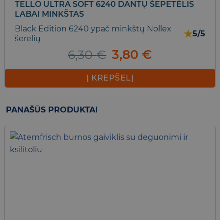
TELLO ULTRA SOFT 6240 DANTŲ ŠEPETĖLIS
LABAI MINKŠTAS
Black Edition 6240 ypač minkštų Nollex
★
5/5
šerelių
Original
Current
6,30
€
3,80
€
price
price
was:
is:
Į KREPŠELĮ
6,30 €.
3,80 €.
PANAŠŪS PRODUKTAI