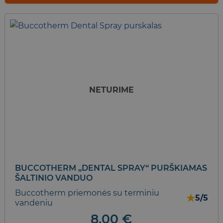
NETURIME
BUCCOTHERM „DENTAL SPRAY“ PURŠKIAMAS
ŠALTINIO VANDUO
Buccotherm priemonės su terminiu
★
5/5
vandeniu
8,00
€