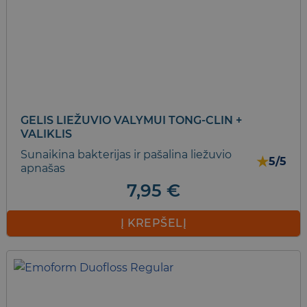
GELIS LIEŽUVIO VALYMUI TONG-CLIN +
VALIKLIS
Sunaikina bakterijas ir pašalina liežuvio
★
5/5
apnašas
7,95
€
Į KREPŠELĮ