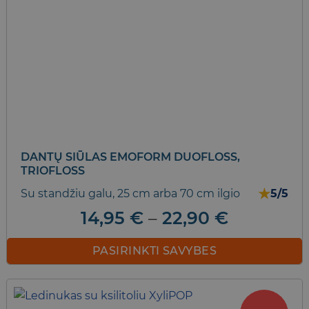
DANTŲ SIŪLAS EMOFORM DUOFLOSS,
TRIOFLOSS
★
Su standžiu galu, 25 cm arba 70 cm ilgio
5/5
Price
14,95
€
–
22,90
€
range:
14,95 €
PASIRINKTI SAVYBES
through
This
22,90 €
product
has