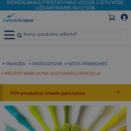
NEMOKAMAS PRISTATYMAS VISOJE
LIETUVOJE
Skip
UŽSAKYMAMS NUO 50€
to
content
PRADŽIA
PARDUOTUVĖ
KITOS PRIEMONĖS
PESITRO 6580 ULTRA SOFT DANTŲ ŠEPETĖLIS
➙
TOP produktai Visada gera kaina