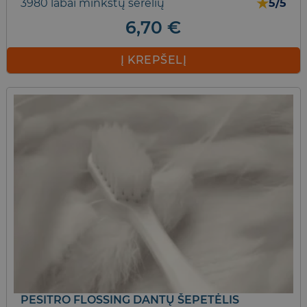
★
3980 labai minkštų šerelių
5/5
6,70
€
Į KREPŠELĮ
PESITRO FLOSSING DANTŲ ŠEPETĖLIS