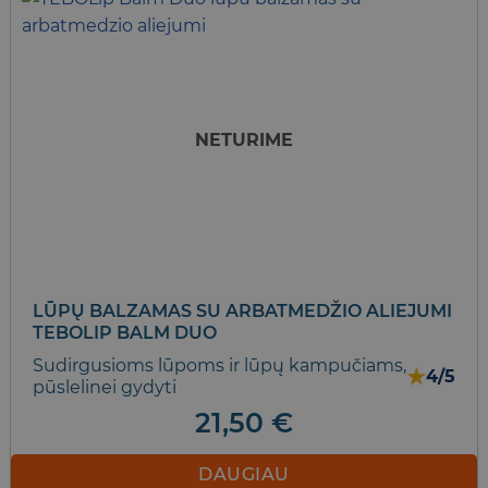
has
multiple
variants.
The
options
may
NETURIME
be
chosen
on
the
product
page
LŪPŲ BALZAMAS SU ARBATMEDŽIO ALIEJUMI
TEBOLIP BALM DUO
Sudirgusioms lūpoms ir lūpų kampučiams,
★
4/5
pūslelinei gydyti
21,50
€
DAUGIAU