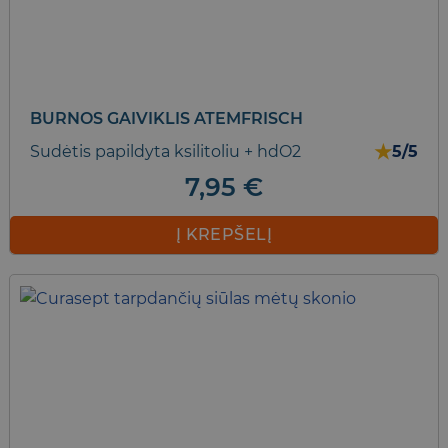
BURNOS GAIVIKLIS ATEMFRISCH
★
Sudėtis papildyta ksilitoliu + hdO2
5/5
7,95
€
Į KREPŠELĮ