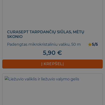
CURASEPT TARPDANČIŲ SIŪLAS, MĖTŲ
SKONIO
★
Padengtas mikrokristaliniu vašku, 50 m
5/5
5,90
€
Į KREPŠELĮ