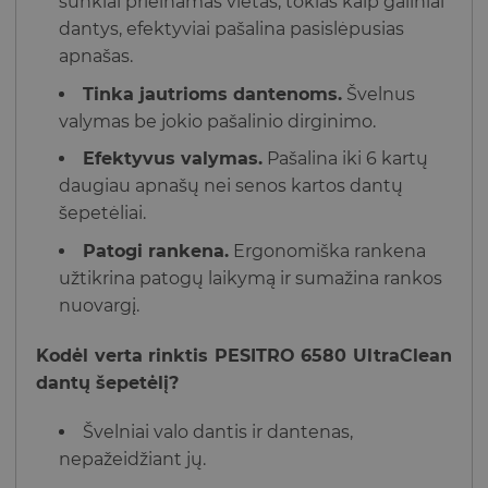
sunkiai prieinamas vietas, tokias kaip galiniai
dantys, efektyviai pašalina pasislėpusias
apnašas.
Tinka jautrioms dantenoms.
Švelnus
valymas be jokio pašalinio dirginimo.
Efektyvus valymas.
Pašalina iki 6 kartų
daugiau apnašų nei senos kartos dantų
šepetėliai.
Patogi rankena.
Ergonomiška rankena
užtikrina patogų laikymą ir sumažina rankos
nuovargį.
Kodėl verta rinktis PESITRO 6580 UltraClean
dantų šepetėlį?
Švelniai valo dantis ir dantenas,
nepažeidžiant jų.