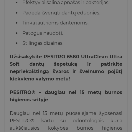
Efektyviai šalina apnašas ir bakterijas.
Padeda išvengti dantų ėduonies.
Tinka jautrioms dantenoms.
Patogus naudoti.
Stilingas dizainas.
Užsisakykite PESITRO 6580 UltraClean Ultra
Soft dantų šepetuką ir patirkite
nepriekaištingą švaros ir švelnumo pojūtį
kiekvieno valymo metu!
PESITRO® – daugiau nei 15 metų burnos
higienos srityje
Daugiau nei 15 metų puoselėjame šypsenas!
PESITRO® kartu su odontologais kuria
aukščiausios kokybės burnos higienos