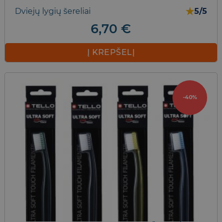
★
Dviejų lygių šereliai
5/5
6,70
€
Į KREPŠELĮ
-40%