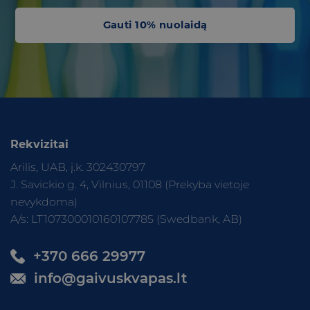
Gauti 10% nuolaidą
Rekvizitai
Arilis, UAB, į.k. 302430797
J. Savickio g. 4, Vilnius, 01108 (Prekyba vietoje
nevykdoma)
A/s: LT107300010160107785 (Swedbank, AB)
+370 666 29977
info@gaivuskvapas.lt