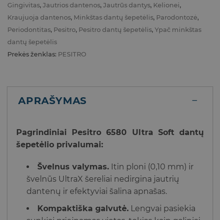
Gingivitas
,
Jautrios dantenos
,
Jautrūs dantys
,
Kelionei
,
Kraujuoja dantenos
,
Minkštas dantų šepetėlis
,
Parodontozė
,
Periodontitas
,
Pesitro
,
Pesitro dantų šepetėlis
,
Ypač minkštas
dantų šepetėlis
Prekės ženklas:
PESITRO
APRAŠYMAS
Pagrindiniai Pesitro 6580 Ultra Soft dantų
šepetėlio privalumai:
Švelnus valymas.
Itin ploni (0,10 mm) ir
švelnūs UltraX šereliai nedirgina jautrių
dantenų ir efektyviai šalina apnašas.
Kompaktiška galvutė.
Lengvai pasiekia