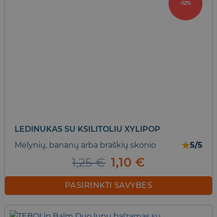
-12%
multiple
variants.
The
options
may
be
chosen
on
the
product
page
LEDINUKAS SU KSILITOLIU XYLIPOP
★
Mėlynių, bananų arba braškių skonio
5/5
Original
Current
1,25
€
1,10
€
price
price
was:
is:
PASIRINKTI SAVYBES
1,25 €.
1,10 €.
This
product