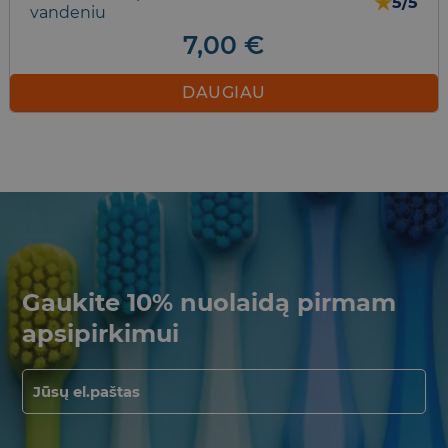
★
5/5
vandeniu
7,00
€
DAUGIAU
Gaukite 10% nuolaidą pirmam
apsipirkimui