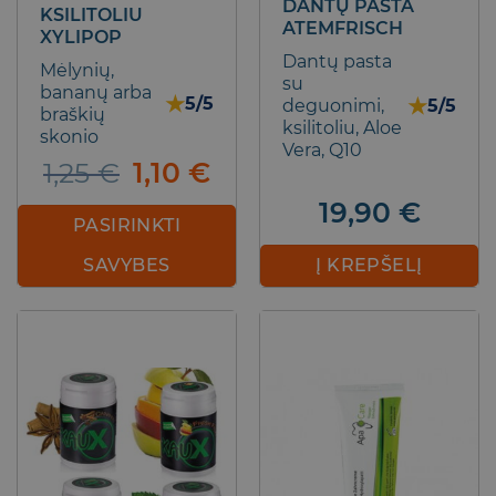
DANTŲ PASTA
KSILITOLIU
ATEMFRISCH
XYLIPOP
Dantų pasta
Mėlynių,
su
bananų arba
★
5/5
★
deguonimi,
5/5
braškių
ksilitoliu, Aloe
skonio
Vera, Q10
Original
Current
1,25
€
1,10
€
price
price
19,90
€
was:
is:
PASIRINKTI
1,25 €.
1,10 €.
SAVYBES
Į KREPŠELĮ
This
product
has
multiple
variants.
The
options
may
be