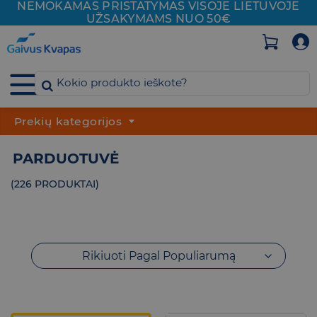
NEMOKAMAS PRISTATYMAS VISOJE
LIETUVOJE
Skip
UŽSAKYMAMS NUO 50€
to
content
Prekių kategorijos
PARDUOTUVĖ
(226 PRODUKTAI)
Rikiuoti Pagal Populiarumą