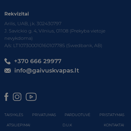
Rekvizitai
Arilis, UAB, į.k. 302430797
J. Savickio g. 4, Vilnius, 01108 (Prekyba vietoje
nevykdoma)
A/s: LT107300010160107785 (Swedbank, AB)
+370 666 29977
info@gaivuskvapas.lt
TAISYKLĖS
PRIVATUMAS
PARDUOTUVĖ
PRISTATYMAS
ATSILIEPIMAI
D.U.K
KONTAKTAI