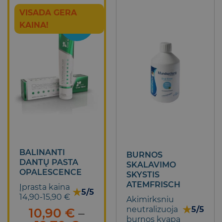
VISADA GERA
TOP
KAINA!
BALINANTI
BURNOS
DANTŲ PASTA
SKALAVIMO
OPALESCENCE
SKYSTIS
ATEMFRISCH
Įprasta kaina
★
5/5
14,90-15,90 €
Akimirksniu
★
neutralizuoja
5/5
10,90
€
–
burnos kvapą