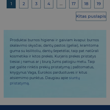
1
2
3
4
…
17
18
19
Kitas puslapis
Produktai burnos higienai ir gaiviam kvapui: burnos
skalavimo skysčiai, dantų pastos (geliai), kramtoma
guma su ksilitoliu, dantų šepetėliai, taip pat natūrali
kosmetika ir kitos prekės. Kurjeris prekes pristatys
tiesiai į namus ar į biurą Jums patogiu metu. Taip
pat galite rinktis prekių pristatymą į paštomatus,
knygynus Vaga, Eurokos parduotuves ir kitus
atsiėmimo punktus. Daugiau apie
siuntų
pristatymą
.