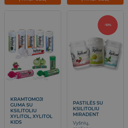
6,30 €.
3,
-10%
KRAMTOMOJI
PASTILĖS SU
GUMA SU
KSILITOLIU
KSILITOLIU
MIRADENT
XYLITOL, XYLITOL
KIDS
Vyšnių,