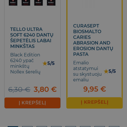
product
product
page
page
CURASEPT
TELLO ULTRA
BIOSMALTO
SOFT 6240 DANTŲ
CARIES
ŠEPETĖLIS LABAI
ABRASION AND
MINKŠTAS
EROSION DANTŲ
PASTA
Black Edition
6240 ypač
★
Emalio
5/5
minkštų
atstatymui
★
5/5
Nollex šerelių
su skystuoju
emaliu
9,95
€
Original
Current
6,30
€
3,80
€
price
price
was:
is:
Į KREPŠELĮ
Į KREPŠELĮ
6,30 €.
3,80 €.