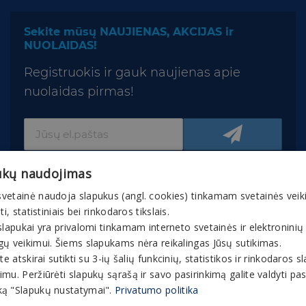
Sekite mūsų NAUJIENAS, AKCIJAS ir
NUOLAIDAS!
Registruokis ir gauk naujienas apie
nuolaidas pirmas!
ukų naudojimas
vetainė naudoja slapukus (angl. cookies) tinkamam svetainės veik
nti, statistiniais bei rinkodaros tikslais.
slapukai yra privalomi tinkamam interneto svetainės ir elektroninių
© 2026 Gaivuskvapas.lt Interneto tinklapio turinys,
gų veikimui. Šiems slapukams nėra reikalingas Jūsų sutikimas.
įskaitant jo tekstą, vaizdinę medžiagą, grafinį
ite atskirai sutikti su 3-ių šalių funkcinių, statistikos ir rinkodaros 
apipavidalinimą, prekių ženklus ir kt., yra bendrovės
mu. Peržiūrėti slapukų sąrašą ir savo pasirinkimą galite valdyti p
ir partnerių nuosavybė. Interneto tinklapyje esančią
ą "Slapukų nustatymai".
Privatumo politika
medžiagą, informaciją ir bet kokią intelektinę