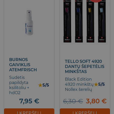
The
options
may
be
chosen
on
the
product
page
BURNOS
TELLO SOFT 4920
GAIVIKLIS
DANTŲ ŠEPETĖLIS
ATEMFRISCH
MINKŠTAS
Sudėtis
Black Edition
papildyta
★
4920 minkštų
5/5
★
5/5
ksilitoliu +
Nollex šerelių
hdO2
Original
Cu
6,30
€
3,80
€
7,95
€
price
pr
was:
is:
Į KREPŠELĮ
Į KREPŠELĮ