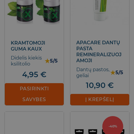
chosen
on
the
product
page
APACARE DANTŲ
KRAMTOMOJI
PASTA
GUMA KAUX
REMINERALIZUOJ
Didelis kiekis
★
AMOJI
5/5
ksilitolio
Dantų pastos,
★
5/5
4,95
€
geliai
10,90
€
PASIRINKTI
SAVYBES
Į KREPŠELĮ
This
product
has
-40%
multiple
variants.