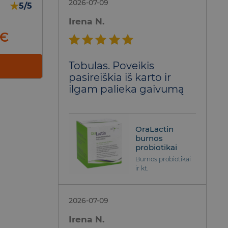
2026-07-09
★
5/5
Irena N.
nal
Current
€
price
Įvertinimas:
is:
Tobulas. Poveikis
5
iš 5
€.
5,05 €.
pasireiškia iš karto ir
ilgam palieka gaivumą
OraLactin
burnos
probiotikai
Burnos probiotikai
ir kt.
2026-07-09
Irena N.