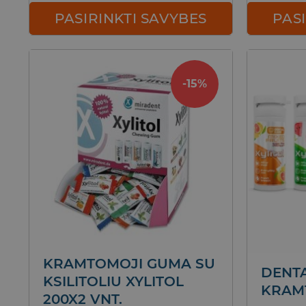
PASIRINKTI SAVYBES
PAS
This
product
has
-15%
multiple
variants.
The
options
may
be
chosen
on
the
product
page
KRAMTOMOJI GUMA SU
DENTA
KSILITOLIU XYLITOL
KRAM
200X2 VNT.