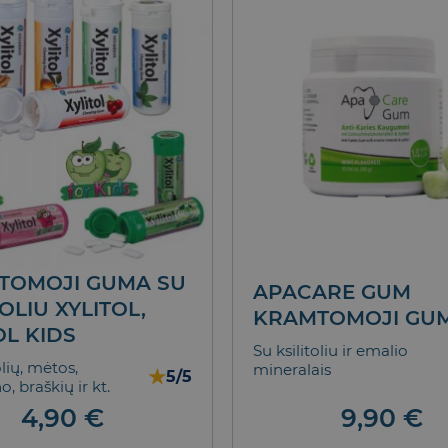
TOMOJI GUMA SU
APACARE GUM
TOLIU XYLITOL,
KRAMTOMOJI GU
OL KIDS
Su ksilitoliu ir emalio
ių, mėtos,
mineralais
★
5/5
 braškių ir kt.
9,90
€
4,90
€