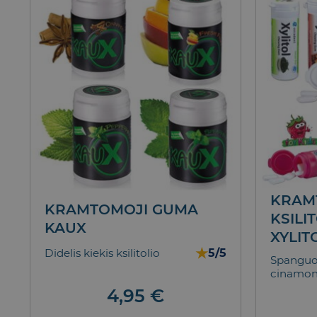
KRAM
KRAMTOMOJI GUMA
KSILI
KAUX
XYLIT
★
5/5
Didelis kiekis ksilitolio
Spanguol
cinamono,
4,95
€