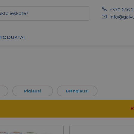
+370 666 
info@gaivu
PRODUKTAI
Pigiausi
Brangiausi
R