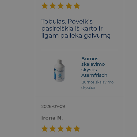
Įvertinimas:
Tobulas. Poveikis
5
iš 5
pasireiškia iš karto ir
ilgam palieka gaivumą
Burnos
skalavimo
skystis
Atemfrisch
Burnos skalavimo
skysčiai
2026-07-09
Irena N.