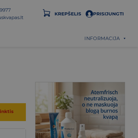
29977
KREPŠELIS
PRISIJUNGTI
skvapas.lt
INFORMACIJA
inktis