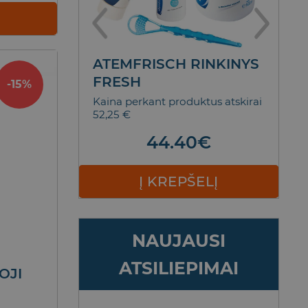
NTŲ
ATEMFRISCH RINKINYS
T
SCENCE
FRESH
D
-15%
M
5,90 €
Kaina perkant produktus atskirai
52,25 €
Bl
€
Nol
44.40
€
ELĮ
Į KREPŠELĮ
NAUJAUSI
ATSILIEPIMAI
OJI