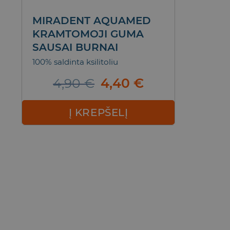
MIRADENT AQUAMED
KRAMTOMOJI GUMA
SAUSAI BURNAI
100% saldinta ksilitoliu
Original
Current
4,90
€
4,40
€
price
price
was:
is:
Į KREPŠELĮ
4,90 €.
4,40 €.