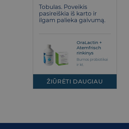
Įvertinimas:
Tobulas. Poveikis
5
iš 5
pasireiškia iš karto ir
ilgam palieka gaivumą.
OraLactin +
Atemfrisch
rinkinys
Burnos probiotikai
ir kt.
ŽIŪRĖTI DAUGIAU