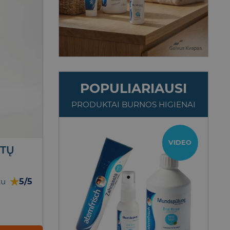
POPULIARIAUSI
PRODUKTAI BURNOS HIGIENAI
TOP
VIDEO
NTŲ
★
5/5
tu