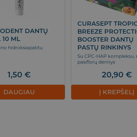
CURASEPT TROPI
IODENT DANTŲ
BREEZE PROTECT
 10 ML
BOOSTER DANTŲ
PASTŲ RINKINYS
no hidroksiapatitu
Su CPC-HAP kompleksu, m
pasiflorų derinys
1,50
€
20,90
€
DAUGIAU
Į KREPŠELĮ