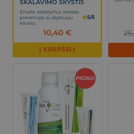
SKALAVIMO SKYSTIS
Emalio atstatymui, karieso
★
5/5
prevencijai su skystuoju
emaliu
10,40
€
25
Į KREPŠELĮ
PIGIAU!