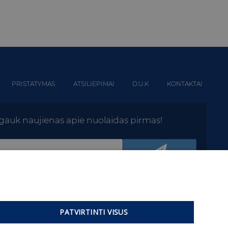
PRISTATYMAS
ATSILIEPIMAI
D.U.K
KONTAKTAI
r gauk naujienas apie nuolaidas pirmas!
PATVIRTINTI VISUS