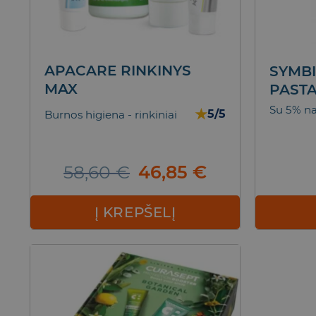
APACARE RINKINYS
SYMB
MAX
PASTA
Su 5% na
★
5/5
Burnos higiena - rinkiniai
Original
Current
58,60
€
46,85
€
price
price
was:
is:
Į KREPŠELĮ
58,60 €.
46,85 €.