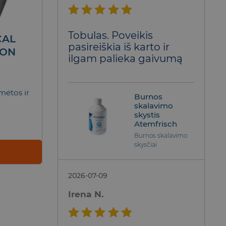
Įvertinimas:
Tobulas. Poveikis
5
iš 5
CAL
pasireiškia iš karto ir
ION
ilgam palieka gaivumą
ėtos ir
Burnos
skalavimo
skystis
Atemfrisch
Burnos skalavimo
skysčiai
2026-07-09
Irena N.