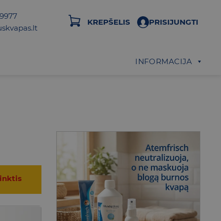
29977
KREPŠELIS
PRISIJUNGTI
skvapas.lt
INFORMACIJA
inktis