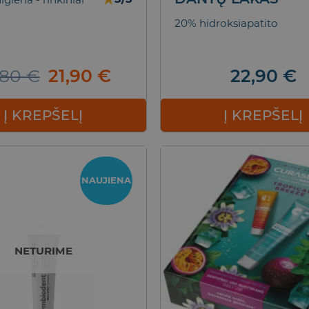
20% hidroksiapatito
Original
Current
,80
€
21,90
€
22,90
€
price
price
was:
is:
Į KREPŠELĮ
Į KREPŠELĮ
25,80 €.
21,90 €.
NAUJIENA
NETURIME