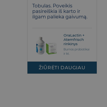
Įvertinimas:
Tobulas. Poveikis
5
iš 5
pasireiškia iš karto ir
ilgam palieka gaivumą.
OraLactin +
Atemfrisch
rinkinys
Burnos probiotikai
ir kt.
ŽIŪRĖTI DAUGIAU