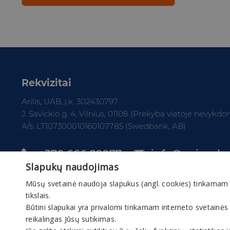
Rekvizitai
Arilis, UAB, į.k. 302430797
J. Savickio g. 4, Vilnius, 01108 (Prekyba vietoje nevykd
A/s: LT107300010160107785 (Swedbank, AB)
+370 666 29977
info@gaivuskv
Slapukų naudojimas
Mūsų svetainė naudoja slapukus (angl. cookies) tinkamam sve
tikslais.
Būtini slapukai yra privalomi tinkamam interneto svetainės
reikalingas Jūsų sutikimas.