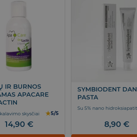
Ų IR BURNOS
SYMBIODENT DA
AMAS APACARE
PASTA
ACTIN
Su 5% nano hidroksiapati
★
5/5
kalavimo skysčiai
8,90
€
14,90
€