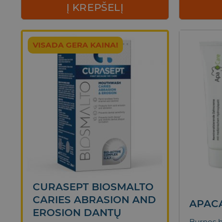
Į KREPŠELĮ
VISADA GERA KAINA!
CURASEPT BIOSMALTO
CARIES ABRASION AND
APACA
EROSION DANTŲ
Burnos hi