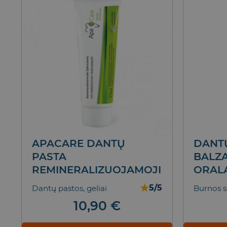
APACARE DANTŲ
DANT
PASTA
BALZ
REMINERALIZUOJAMOJI
ORAL
★
5/5
Dantų pastos, geliai
Burnos s
10,90
€