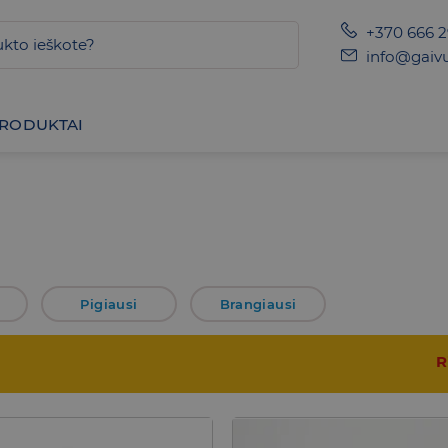
+370 666 
info@gaivu
PRODUKTAI
Pigiausi
Brangiausi
R