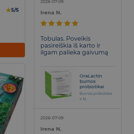
2026-07-09
★
5/5
Irena N.
Įvertinimas:
Tobulas. Poveikis
5
iš 5
pasireiškia iš karto ir
ilgam palieka gaivumą
OraLactin
burnos
probiotikai
Burnos probiotikai
ir kt.
2026-07-09
Irena N.