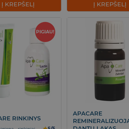
Į KREPŠELĮ
Į KREPŠELĮ
BALINANTI DA
PIGIAU!
PASTA OPALE
Įprasta kaina 14,90-1
10.90
Į KREPŠ
APACARE
RE RINKINYS
REMINERALIZUOJ
DANTŲ LAKAS
★
5/5
giena - rinkiniai