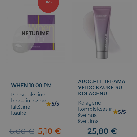
-15%
multiple
variants.
The
options
may
NETURIME
be
chosen
on
the
product
page
AROCELL TEPAMA
WHEN 10:00 PM
VEIDO KAUKĖ SU
KOLAGENU
Priešraukšlinė
bioceliuliozinė
Kolageno
★
5/5
lakštinė
kompleksas ir
★
5/5
kaukė
švelnus
šveitima
Original
Current
6,00
€
5,10
€
25,80
€