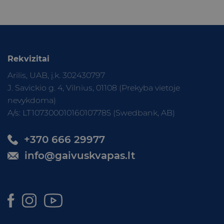
Rekvizitai
Arilis, UAB, į.k. 302430797
J. Savickio g. 4, Vilnius, 01108 (Prekyba vietoje
nevykdoma)
A/s: LT107300010160107785 (Swedbank, AB)
+370 666 29977
info@gaivuskvapas.lt