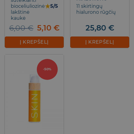
suteikianti
★
11 skirtingų
bioceliuliozinė
5/5
hialurono rūgčių
lakštinė
kaukė
Original
Current
25,80
€
6,00
€
5,10
€
price
price
was:
is:
Į KREPŠELĮ
Į KREPŠELĮ
6,00 €.
5,10 €.
-50%