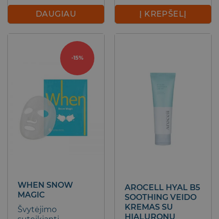
price
price
was:
is:
DAUGIAU
Į KREPŠELĮ
6,00 €.
5,10 €.
-15%
WHEN SNOW
AROCELL HYAL B5
MAGIC
SOOTHING VEIDO
KREMAS SU
Švytėjimo
HIALURONU