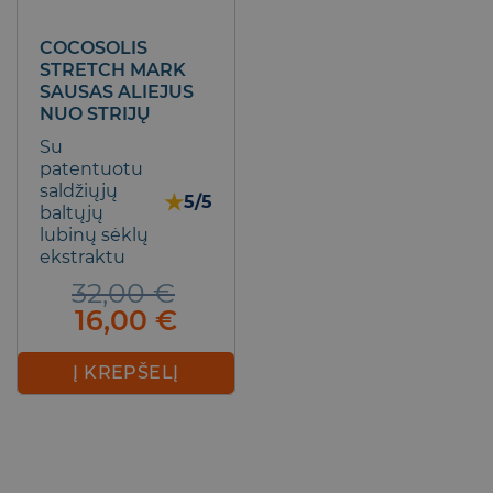
COCOSOLIS
STRETCH MARK
SAUSAS ALIEJUS
NUO STRIJŲ
Su
patentuotu
saldžiųjų
★
5/5
baltųjų
lubinų sėklų
ekstraktu
32,00
€
Original
Current
16,00
€
price
price
was:
is:
Į KREPŠELĮ
32,00 €.
16,00 €.