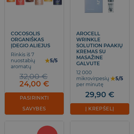
COCOSOLIS
AROCELL
ORGANIŠKAS
WRINKLE
ĮDEGIO ALIEJUS
SOLUTION PAAKIŲ
KREMAS SU
Rinkis iš 7
MASAŽINE
★
nuostabių
5/5
GALVUTE
aromatų
12 000
32,00
€
★
mikrovirpesių
5/5
Original
Current
24,00
€
per minutę
price
price
29,90
€
was:
is:
PASIRINKTI
32,00 €.
24,00 €.
Į KREPŠELĮ
SAVYBES
This
product
has