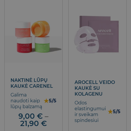
NAKTINĖ LŪPŲ
AROCELL VEIDO
KAUKĖ CARENEL
KAUKĖ SU
KOLAGENU
Galima
★
naudoti kaip
5/5
Odos
lūpų balzamą
elastingumui
★
5/5
9,00
€
–
ir sveikam
spindesiui
Price
21,90
€
range: