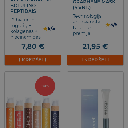
GRAPHENE MASK
BOTULINO
(5 VNT.)
PEPTIDAIS
Technologija
12 hialurono
apdovanota
★
5/5
rūgščių +
Nobelio
★
5/5
kolagenas +
premija
niacinamidas
21,95
€
7,80
€
Į KREPŠELĮ
Į KREPŠELĮ
-25%