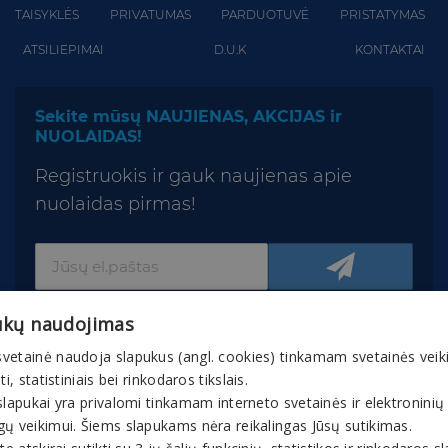
TAISYKLĖS
PRIVATUMAS
PARDUOTUVĖ
PRISTATYMAS
ATSILIEPIMAI
D.U.K
KONTAKTAI
Sekite mūsų NAUJIENAS, AKCIJAS ir
NUOLAIDAS!
Registruokis ir gauk naujienas apie
nuolaidas pirmas!
ukų naudojimas
vetainė naudoja slapukus (angl. cookies) tinkamam svetainės veik
nti, statistiniais bei rinkodaros tikslais.
slapukai yra privalomi tinkamam interneto svetainės ir elektroninių
© 2026 Gaivuskvapas.lt Interneto tinklapio turinys,
gų veikimui. Šiems slapukams nėra reikalingas Jūsų sutikimas.
įskaitant jo tekstą, vaizdinę medžiagą, grafinį