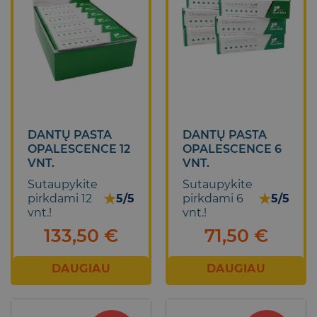
DANTŲ PASTA
DANTŲ PASTA
OPALESCENCE 12
OPALESCENCE 6
VNT.
VNT.
Sutaupykite
Sutaupykite
★
★
pirkdami 12
5/5
pirkdami 6
5/5
vnt.!
vnt.!
133,50
€
71,50
€
DAUGIAU
DAUGIAU