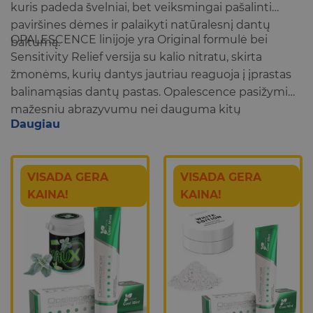
kuris padeda švelniai, bet veiksmingai pašalinti
paviršines dėmes ir palaikyti natūralesnį dantų
OPALESCENCE linijoje yra Original formulė bei
baltumą.
Sensitivity Relief versija su kalio nitratu, skirta
žmonėms, kurių dantys jautriau reaguoja į įprastas
balinamąsias dantų pastas. Opalescence pasižymi
mažesniu abrazyvumu nei dauguma kitų
Daugiau
balinamųjų pastų, todėl tinka naudoti kasdien.
Pastos pasaldintos ksilitoliu, kuris suteikia malonų
skonį ir padeda palaikyti burnos švaros pojūtį.
VISADA GERA
VISADA GERA
KAINA!
KAINA!