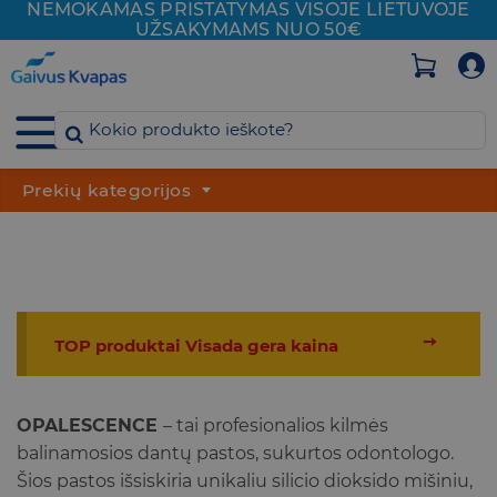
NEMOKAMAS PRISTATYMAS VISOJE
LIETUVOJE
Skip
UŽSAKYMAMS NUO 50€
to
content
Prekių kategorijos
➙
TOP produktai Visada gera kaina
OPALESCENCE
– tai profesionalios kilmės
balinamosios dantų pastos, sukurtos odontologo.
Šios pastos išsiskiria unikaliu silicio dioksido mišiniu,