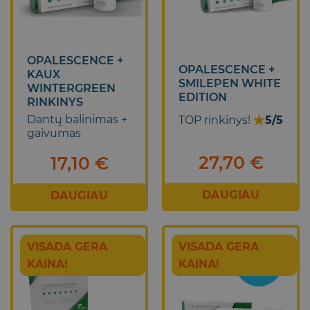
OPALESCENCE +
OPALESCENCE +
KAUX
SMILEPEN WHITE
WINTERGREEN
EDITION
RINKINYS
★
Dantų balinimas +
TOP rinkinys!
5/5
gaivumas
27,70
€
17,10
€
DAUGIAU
DAUGIAU
VISADA GERA
VISADA GERA
TOP
KAINA!
KAINA!