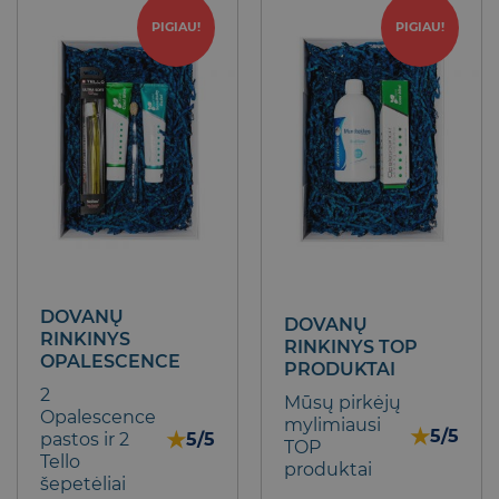
PIGIAU!
PIGIAU!
DOVANŲ
DOVANŲ
RINKINYS
RINKINYS TOP
OPALESCENCE
PRODUKTAI
2
Mūsų pirkėjų
Opalescence
mylimiausi
★
5/5
★
pastos ir 2
5/5
TOP
Tello
produktai
šepetėliai