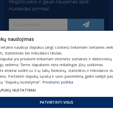
Registruokis ir gauk naujienas apie
nuolaidas pirmas!
ukų naudojimas
vetainė naudoja slapukus (angl. cookies) tinkamam svetainės veik
nti, statistiniais bei rinkodaros tikslais.
slapukai yra privalomi tinkamam interneto svetainės ir elektroninių
© 2026 Gaivuskvapas.lt Interneto tinklapio turinys,
gų veikimui. Šiems slapukams nėra reikalingas Jūsų sutikimas.
įskaitant jo tekstą, vaizdinę medžiagą, grafinį
ite atskirai sutikti su 3-ių šalių funkcinių, statistikos ir rinkodaros 
apipavidalinimą, prekių ženklus ir kt., yra bendrovės
mu. Peržiūrėti slapukų sąrašą ir savo pasirinkimą galite valdyti p
ir partnerių nuosavybė. Interneto tinklapyje esančią
ą "Slapukų nustatymai".
Privatumo politika
medžiagą, informaciją ir bet kokią intelektinę
APUKŲ NUSTATYMAI
nuosavybę kopijuoti, platinti ar kitaip panaudoti be
išankstinio rašytinio bendrovės sutikimo yra
PATVIRTINTI VISUS
draudžiama.