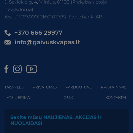
J. Savickio g. 4, Vilnius, 01108 (Prekyba vietoje
on
nevykdoma)
the
A/s: LT107300010160107785 (Swedbank, AB)
product
page
+370 666 29977
info@gaivuskvapas.lt
TAISYKLĖS
PRIVATUMAS
PARDUOTUVĖ
PRISTATYMAS
ATSILIEPIMAI
D.U.K
KONTAKTAI
Sekite mūsų NAUJIENAS, AKCIJAS ir
NUOLAIDAS!