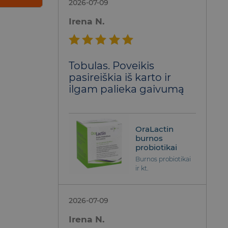
2026-07-09
Irena N.
Įvertinimas:
Tobulas. Poveikis
5
iš 5
pasireiškia iš karto ir
ilgam palieka gaivumą
OraLactin
burnos
probiotikai
Burnos probiotikai
ir kt.
2026-07-09
Irena N.