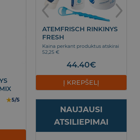
NTŲ
ATEMFRISCH RINKINYS
T
SCENCE
FRESH
D
M
5,90 €
Kaina perkant produktus atskirai
52,25 €
Bl
€
Nol
44.40
€
ELĮ
YS
Į KREPŠELĮ
MIX
★
5/5
NAUJAUSI
ATSILIEPIMAI