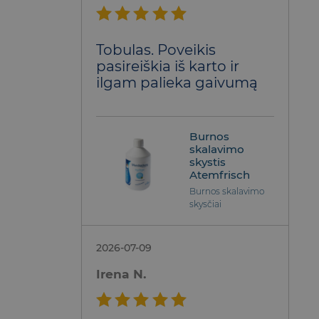
Įvertinimas:
Tobulas. Poveikis
5
iš 5
pasireiškia iš karto ir
ilgam palieka gaivumą
Burnos
skalavimo
skystis
Atemfrisch
Burnos skalavimo
skysčiai
2026-07-09
Irena N.