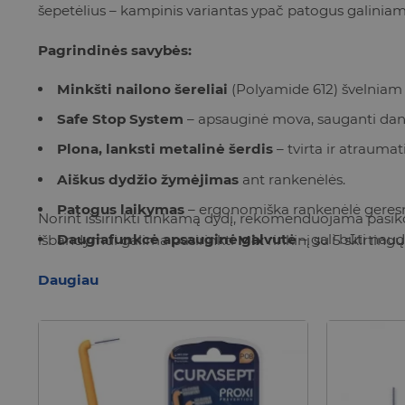
šepetėlius – kampinis variantas ypač patogus galiniam
Pagrindinės savybės:
Minkšti nailono šereliai
(Polyamide 612) švelniam
Safe Stop System
– apsauginė mova, sauganti dante
Plona, lanksti metalinė šerdis
– tvirta ir atraumat
Aiškus dydžio žymėjimas
ant rankenėlės.
Patogus laikymas
– ergonomiška rankenėlė geres
Norint išsirinkti tinkamą dydį, rekomenduojama pasik
Daugiafunkcė apsauginė galvutė
– gali būti nau
išbandymui galima pasirinkti
Mix
rinkinį su 5 skirtingų
Daugiau