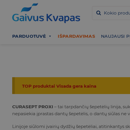
Skip
to
content
PARDUOTUVĖ
IŠPARDAVIMAS
NAUJAUSI 
TOP produktai Visada gera kaina
CURASEPT PROXI
– tai tarpdančių šepetėlių linija, s
nepasiekia įprastas dantų šepetėlis, o dantų siūlas ne vi
Linijoje siūlomi įvairių dydžių šepetėliai, atitinkantys 