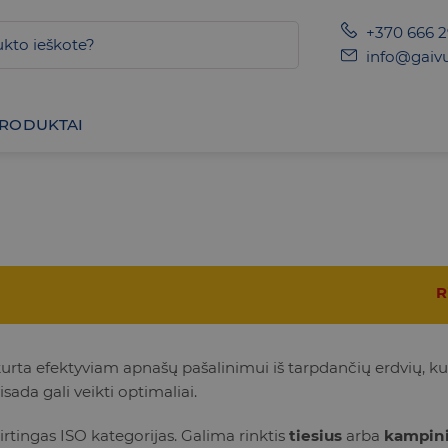
+370 666 
info@gaivu
PRODUKTAI
R
ukurta efektyviam apnašų pašalinimui iš tarpdančių erdvių, ku
sada gali veikti optimaliai.
skirtingas ISO kategorijas. Galima rinktis
tiesius
arba
kampin