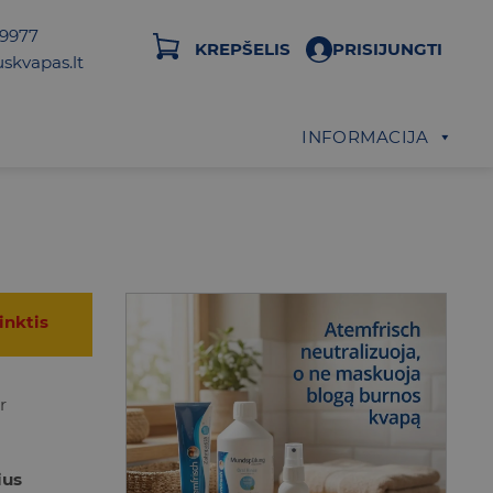
29977
KREPŠELIS
PRISIJUNGTI
skvapas.lt
INFORMACIJA
inktis
r
ius