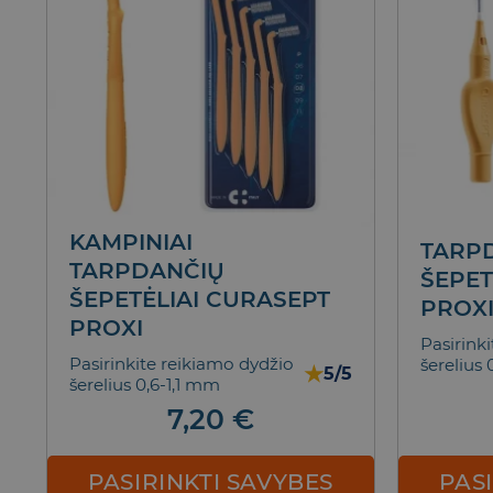
KAMPINIAI
TARP
TARPDANČIŲ
ŠEPET
ŠEPETĖLIAI CURASEPT
PROX
PROXI
Pasirink
Pasirinkite reikiamo dydžio
šerelius 
★
5/5
šerelius 0,6-1,1 mm
7,20
€
PAS
PASIRINKTI SAVYBES