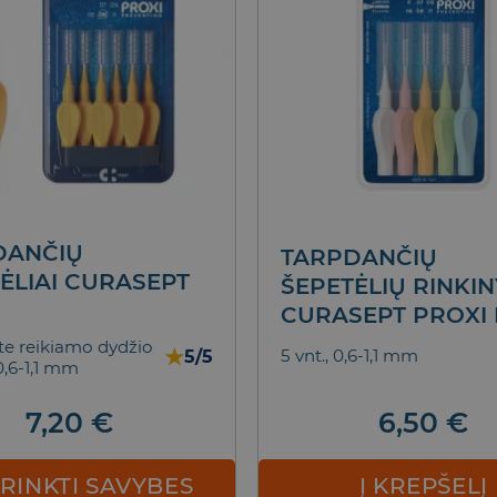
BALINANTI DA
PASTA OPALE
Įprasta kaina 14,90-1
10.90
DANČIŲ
TARPDANČIŲ
Į KREPŠ
ĖLIAI CURASEPT
ŠEPETĖLIŲ RINKIN
I
CURASEPT PROXI 
ite reikiamo dydžio
★
5 vnt., 0,6-1,1 mm
5/5
0,6-1,1 mm
7,20
€
6,50
€
IRINKTI SAVYBES
Į KREPŠELĮ