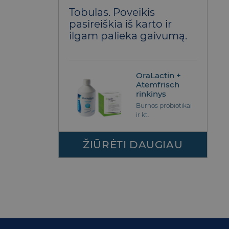
Įvertinimas:
Tobulas. Poveikis
5
iš 5
pasireiškia iš karto ir
ilgam palieka gaivumą.
OraLactin +
Atemfrisch
rinkinys
Burnos probiotikai
ir kt.
ŽIŪRĖTI DAUGIAU