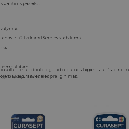
s dantims pasiekti.
 valymui.
nas ir užtikrinanti šerdies stabilumą.
inė.
niam sukibimui.
onsultuoti su odontologu arba burnos higienistu. Pradiniam
dojama kaip rankenėlės prailginimas.
 dydžių šepetėliais.