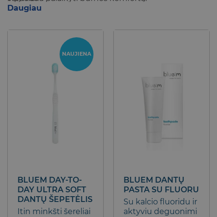
Daugiau
Burnos gaiviklis
ir kramtomoji guma – patogios
priemonės gaiviam kvėpavimui palaikyti bet kur ir
NAUJIENA
bet kada.
Vitaminai
dantims ir kaulams – papildoma
kasdienės priežiūros dalis tiems, kurie nori palaikyti
bendrą gerovę.
BLUEM DAY-TO-
BLUEM DANTŲ
DAY ULTRA SOFT
PASTA SU FLUORU
DANTŲ ŠEPETĖLIS
Su kalcio fluoridu ir
Itin minkšti šereliai
aktyviu deguonimi