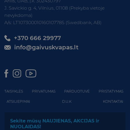
Arilis, UAB, į.k. 302430797
J. Savickio g. 4, Vilnius, 01108 (Prekyba vietoje
nevykdoma)
A/s: LT107300010160107785 (Swedbank, AB)
+370 666 29977
info@gaivuskvapas.lt
TAISYKLĖS
PRIVATUMAS
PARDUOTUVĖ
PRISTATYMAS
ATSILIEPIMAI
D.U.K
KONTAKTAI
Sekite mūsų NAUJIENAS, AKCIJAS ir
NUOLAIDAS!