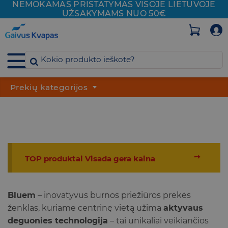
NEMOKAMAS PRISTATYMAS VISOJE
LIETUVOJE
Skip
UŽSAKYMAMS NUO 50€
to
content
Prekių kategorijos
➙
TOP produktai Visada gera kaina
Bluem
– inovatyvus burnos priežiūros prekės
ženklas, kuriame centrinę vietą užima
aktyvaus
deguonies technologija
– tai unikaliai veikiančios