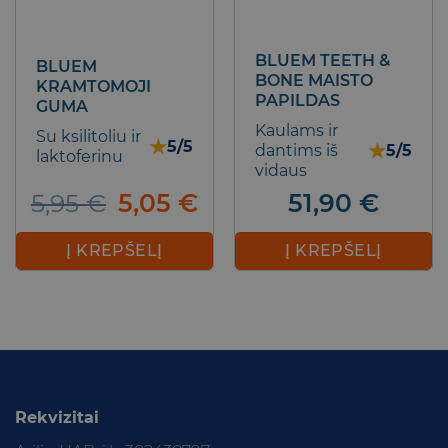
BLUEM TEETH &
BLUEM
BONE MAISTO
KRAMTOMOJI
PAPILDAS
GUMA
Kaulams ir
Su ksilitoliu ir
★
5/5
★
dantims iš
5/5
laktoferinu
vidaus
Original
Current
5,95
€
5,05
€
51,90
€
price
price
was:
is:
Į KREPŠELĮ
Į KREPŠELĮ
5,95 €.
5,05 €.
Rekvizitai