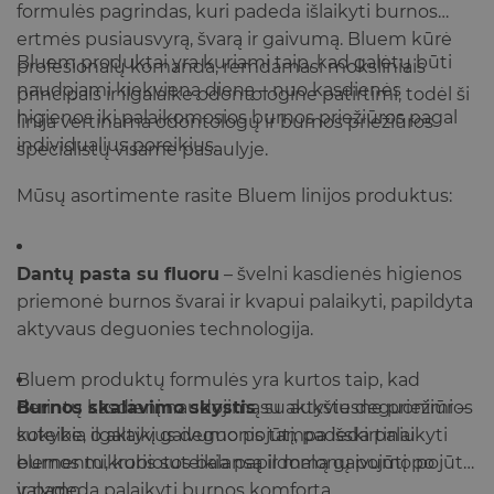
formulės pagrindas, kuri padeda išlaikyti burnos
ertmės pusiausvyrą, švarą ir gaivumą. Bluem kūrė
Bluem produktai yra kuriami taip, kad galėtų būti
profesionalų komanda, remdamasi moksliniais
naudojami kiekvieną dieną – nuo kasdienės
principais ir ilgalaike odontologine patirtimi, todėl ši
higienos iki palaikomosios burnos priežiūros pagal
linija vertinama odontologų ir burnos priežiūros
individualius poreikius.
specialistų visame pasaulyje.
Mūsų asortimente rasite Bluem linijos produktus:
Dantų pasta su fluoru
– švelni kasdienės higienos
priemonė burnos švarai ir kvapui palaikyti, papildyta
aktyvaus deguonies technologija.
Bluem produktų formulės yra kurtos taip, kad
Burnos skalavimo skystis
derintų kasdienį naudojimą su aukštesne priežiūros
su aktyviu deguonimi –
suteikia ilgalaikį gaivumo pojūtį, padeda palaikyti
kokybe, o aktyvus deguonis tampa išskirtiniu
burnos mikrobiotos balansą ir malonų pojūtį po
elementu, kuris suteikia papildomą gaivumo pojūtį
valymo.
ir padeda palaikyti burnos komfortą.