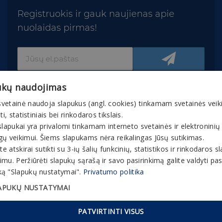
Registruokis ir gauk naujienas apie
nuolaidas pirmas!
ukų naudojimas
vetainė naudoja slapukus (angl. cookies) tinkamam svetainės veik
nti, statistiniais bei rinkodaros tikslais.
slapukai yra privalomi tinkamam interneto svetainės ir elektroninių
© 2026 Gaivuskvapas.lt Interneto tinklapio turinys,
gų veikimui. Šiems slapukams nėra reikalingas Jūsų sutikimas.
įskaitant jo tekstą, vaizdinę medžiagą, grafinį
ite atskirai sutikti su 3-ių šalių funkcinių, statistikos ir rinkodaros 
apipavidalinimą, prekių ženklus ir kt., yra bendrovės
mu. Peržiūrėti slapukų sąrašą ir savo pasirinkimą galite valdyti p
ir partnerių nuosavybė. Interneto tinklapyje esančią
ą "Slapukų nustatymai".
Privatumo politika
medžiagą, informaciją ir bet kokią intelektinę
APUKŲ NUSTATYMAI
nuosavybę kopijuoti, platinti ar kitaip panaudoti be
išankstinio rašytinio bendrovės sutikimo yra
PATVIRTINTI VISUS
draudžiama.