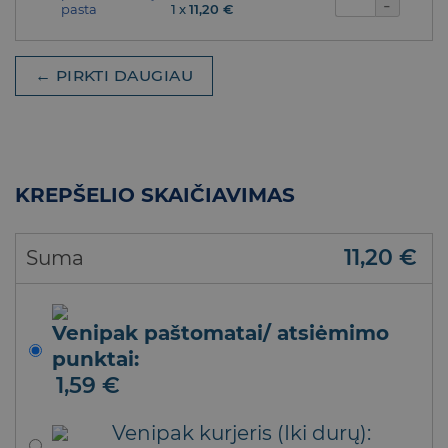
1 x
11,20
€
← PIRKTI DAUGIAU
KREPŠELIO SKAIČIAVIMAS
11,20
€
Suma
Venipak paštomatai/ atsiėmimo
punktai:
1,59
€
Venipak kurjeris (Iki durų):