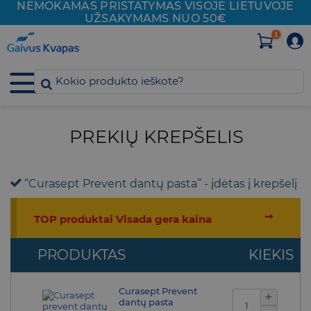
NEMOKAMAS PRISTATYMAS VISOJE
LIETUVOJE
Skip
UŽSAKYMAMS NUO 50€
to
content
PREKIŲ KREPŠELIS
“Curasept Prevent dantų pasta” - įdėtas į krepšelį
➙
TOP produktai Visada gera kaina
PRODUKTAS
KIEKIS
Curasept Prevent
produkto kiekis: C
dantų pasta