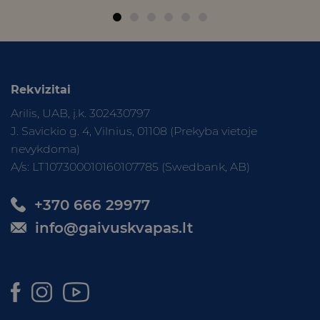
Rekvizitai
Arilis, UAB, į.k. 302430797
J. Savickio g. 4, Vilnius, 01108 (Prekyba vietoje
nevykdoma)
A/s: LT107300010160107785 (Swedbank, AB)
+370 666 29977
info@gaivuskvapas.lt