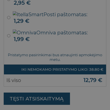
2,95
€
SmartPosti paštomatas:
1,29
€
Omniva paštomatas:
1,99
€
Pristatymo pasirinkimai bus atnaujinti apmokėjimo
metu.
IKI NEMOKAMO PRISTATYMO LIKO: 38.80 €
12,79
€
Iš viso
TĘSTI ATSISKAITYMĄ