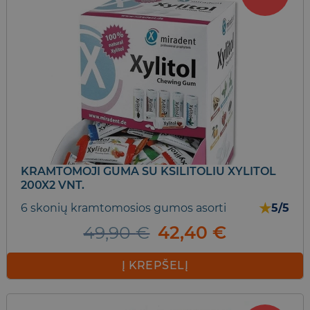
variants.
The
options
may
be
chosen
on
the
product
page
KRAMTOMOJI GUMA SU KSILITOLIU XYLITOL
200X2 VNT.
★
6 skonių kramtomosios gumos asorti
5/5
Original
Current
49,90
€
42,40
€
price
price
was:
is:
Į KREPŠELĮ
49,90 €.
42,40 €.