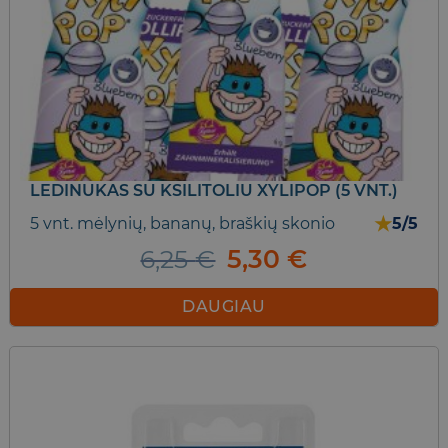
LEDINUKAS SU KSILITOLIU XYLIPOP (5 VNT.)
★
5 vnt. mėlynių, bananų, braškių skonio
5/5
Original
Current
6,25
€
5,30
€
price
price
was:
is:
DAUGIAU
6,25 €.
5,30 €.