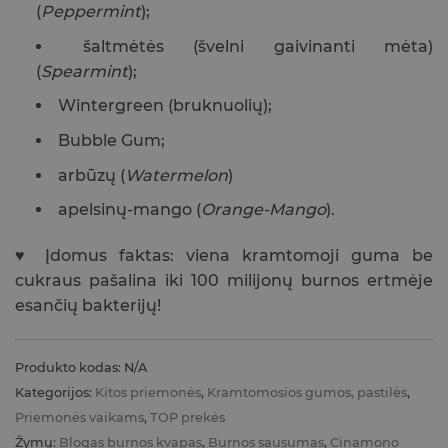
(
Peppermint
);
šaltmėtės (švelni gaivinanti mėta)
(
Spearmint
);
Wintergreen (bruknuolių);
Bubble Gum;
arbūzų (
Watermelon
)
apelsinų-mango (
Orange-Mango
).
♥ Įdomus faktas: viena kramtomoji guma be
cukraus pašalina iki 100 milijonų burnos ertmėje
esančių bakterijų!
Produkto kodas:
N/A
Kategorijos:
Kitos priemonės
,
Kramtomosios gumos, pastilės
,
Priemonės vaikams
,
TOP prekės
Žymų:
Blogas burnos kvapas
,
Burnos sausumas
,
Cinamono