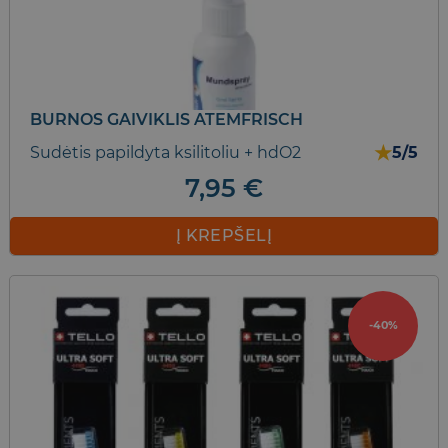
BURNOS GAIVIKLIS ATEMFRISCH
★
Sudėtis papildyta ksilitoliu + hdO2
5/5
7,95
€
Į KREPŠELĮ
-40%