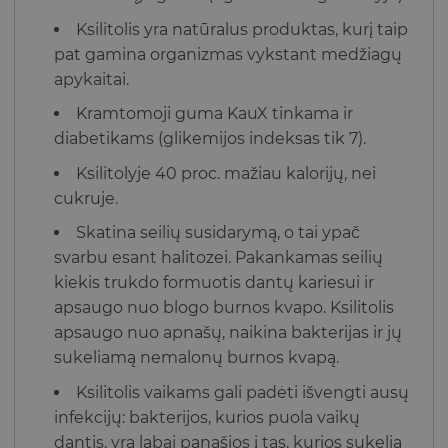
Ksilitolis yra natūralus produktas, kurį taip
pat gamina organizmas vykstant medžiagų
apykaitai.
Kramtomoji guma KauX tinkama ir
diabetikams (glikemijos indeksas tik 7).
Ksilitolyje 40 proc. mažiau kalorijų, nei
cukruje.
Skatina seilių susidarymą, o tai ypač
svarbu esant halitozei. Pakankamas seilių
kiekis trukdo formuotis dantų kariesui ir
apsaugo nuo blogo burnos kvapo. Ksilitolis
apsaugo nuo apnašų, naikina bakterijas ir jų
sukeliamą nemalonų burnos kvapą.
Ksilitolis vaikams gali padėti išvengti ausų
infekcijų: bakterijos, kurios puola vaikų
dantis, yra labai panašios į tas, kurios sukelia