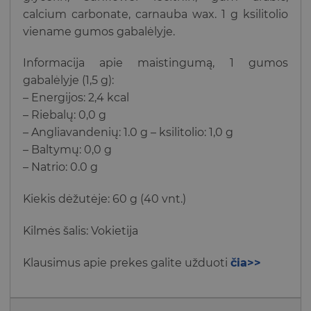
calcium carbonate, carnauba wax. 1 g ksilitolio
viename gumos gabalėlyje.
Informacija apie maistingumą,
1
gumos
gabalėlyje
(
1,5 g):
– Energijos
:
2,4
kcal
–
Riebalų
:
0,0 g
–
Angliavandenių
:
1.0 g
–
ksilitolio
:
1,0 g
–
Baltymų
:
0,0
g
– Natrio
:
0.0
g
Kiekis dėžutėje: 60 g (40 vnt.)
Kilmės šalis: Vokietija
Klausimus apie prekes galite užduoti
čia>>