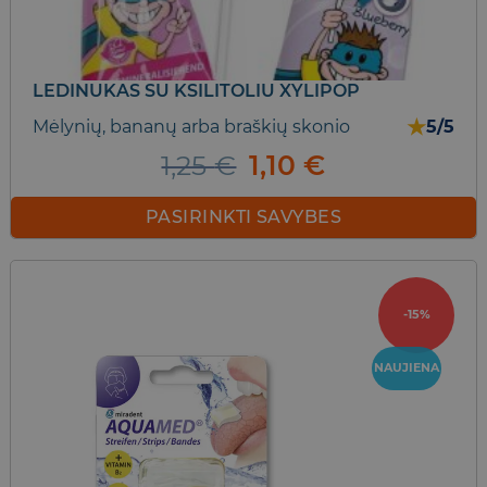
LEDINUKAS SU KSILITOLIU XYLIPOP
★
Mėlynių, bananų arba braškių skonio
5/5
Original
Current
1,25
€
1,10
€
price
price
was:
is:
PASIRINKTI SAVYBES
1,25 €.
1,10 €.
This
product
has
-15%
multiple
variants.
The
NAUJIENA
options
may
be
chosen
on