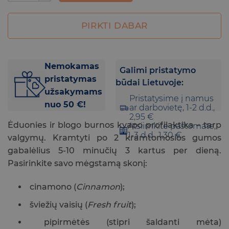
PIRKTI DABAR
Nemokamas
Galimi pristatymo
pristatymas
būdai Lietuvoje:
užsakymams
Pristatysime į namus
nuo 50 €!
ar darbovietę, 1-2 d.d.,
2,95 €
Ėduonies ir blogo burnos kvapo profilaktika – tarp
Atsiimkite paštomate,
1-3 d.d., 1,30 €
valgymų. Kramtyti po 2 kramtomosios gumos
gabalėlius 5-10 minučių 3 kartus per dieną.
Pasirinkite savo mėgstamą skonį:
cinamono (
Cinnamon
);
šviežių vaisių (
Fresh fruit
);
pipirmėtės (stipri šaldanti mėta)