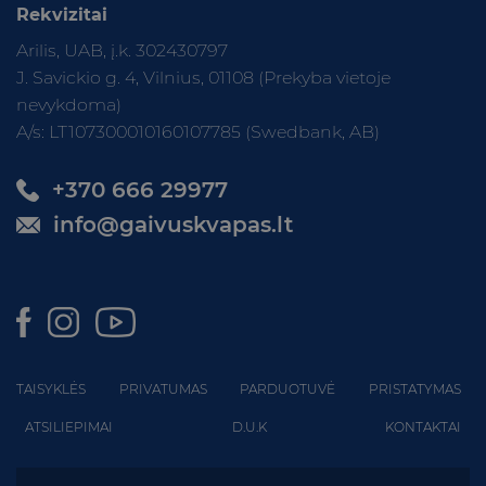
Rekvizitai
Arilis, UAB, į.k. 302430797
J. Savickio g. 4, Vilnius, 01108 (Prekyba vietoje
nevykdoma)
A/s: LT107300010160107785 (Swedbank, AB)
+370 666 29977
info@gaivuskvapas.lt
TAISYKLĖS
PRIVATUMAS
PARDUOTUVĖ
PRISTATYMAS
ATSILIEPIMAI
D.U.K
KONTAKTAI