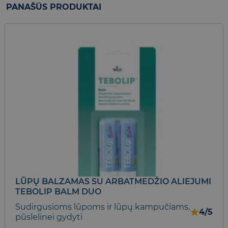
PANAŠŪS PRODUKTAI
LŪPŲ BALZAMAS SU ARBATMEDŽIO ALIEJUMI
TEBOLIP BALM DUO
Sudirgusioms lūpoms ir lūpų kampučiams,
★
4/5
pūslelinei gydyti