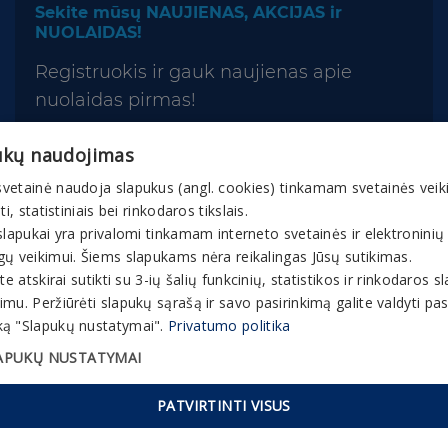
Sekite mūsų NAUJIENAS, AKCIJAS ir
NUOLAIDAS!
Registruokis ir gauk naujienas apie
nuolaidas pirmas!
ukų naudojimas
vetainė naudoja slapukus (angl. cookies) tinkamam svetainės veik
nti, statistiniais bei rinkodaros tikslais.
slapukai yra privalomi tinkamam interneto svetainės ir elektroninių
gų veikimui. Šiems slapukams nėra reikalingas Jūsų sutikimas.
ite atskirai sutikti su 3-ių šalių funkcinių, statistikos ir rinkodaros 
mu. Peržiūrėti slapukų sąrašą ir savo pasirinkimą galite valdyti p
© 2026 Gaivuskvapas.lt Interneto tinklapio turinys,
ą "Slapukų nustatymai".
Privatumo politika
įskaitant jo tekstą, vaizdinę medžiagą, grafinį
APUKŲ NUSTATYMAI
apipavidalinimą, prekių ženklus ir kt., yra bendrovės
ir partnerių nuosavybė. Interneto tinklapyje esančią
PATVIRTINTI VISUS
medžiagą, informaciją ir bet kokią intelektinę
nuosavybę kopijuoti, platinti ar kitaip panaudoti be