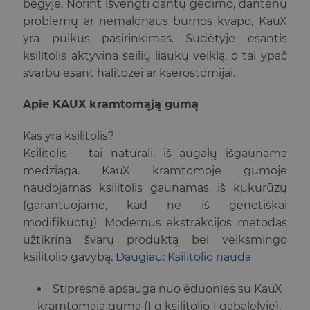
bėgyje. Norint išvengti dantų gedimo, dantenų
problemų ar nemalonaus burnos kvapo, KauX
yra puikus pasirinkimas. Sudėtyje esantis
ksilitolis aktyvina seilių liaukų veiklą, o tai ypač
svarbu esant halitozei ar kserostomijai.
Apie KAUX kramtomąją gumą
Kas yra ksilitolis?
Ksilitolis – tai natūrali, iš augalų išgaunama
medžiaga. KauX kramtomoje gumoje
naudojamas ksilitolis gaunamas iš kukurūzų
(garantuojame, kad ne iš genetiškai
modifikuotų). Modernus ekstrakcijos metodas
užtikrina švarų produktą bei veiksmingo
ksilitolio gavybą.
Daugiau: Ksilitolio nauda
Stipresnė apsauga nuo ėduonies su KauX
kramtomąja guma (1 g ksilitolio 1 gabalėlyje).