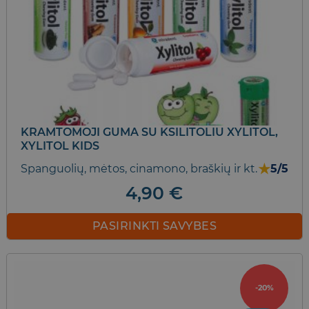
may
be
chosen
on
the
product
page
KRAMTOMOJI GUMA SU KSILITOLIU XYLITOL,
XYLITOL KIDS
★
Spanguolių, mėtos, cinamono, braškių ir kt.
5/5
4,90
€
PASIRINKTI SAVYBES
This
product
has
-20%
multiple
variants.