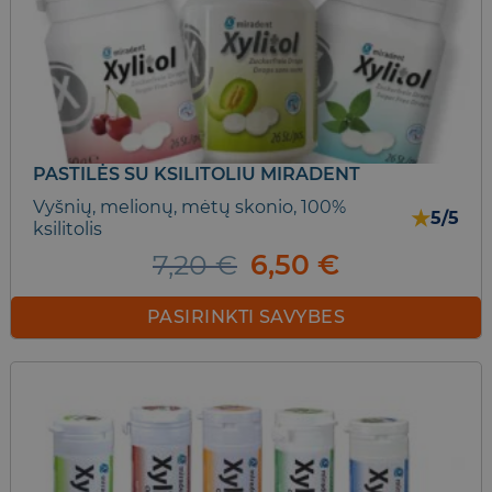
PASTILĖS SU KSILITOLIU MIRADENT
Vyšnių, melionų, mėtų skonio, 100%
★
5/5
ksilitolis
Original
Current
7,20
€
6,50
€
price
price
was:
is:
PASIRINKTI SAVYBES
7,20 €.
6,50 €.
This
product
has
multiple
variants.
The
options