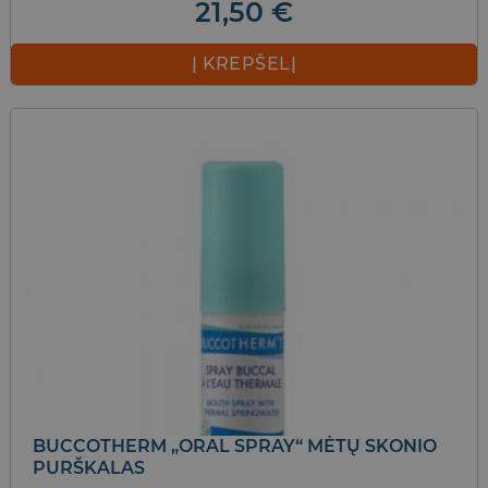
21,50
€
Į KREPŠELĮ
BUCCOTHERM „ORAL SPRAY“ MĖTŲ SKONIO
PURŠKALAS