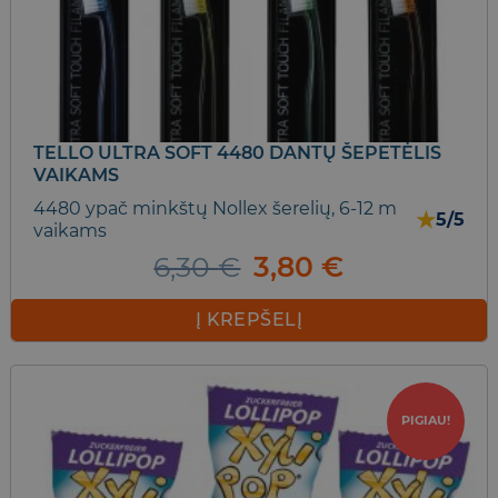
TELLO ULTRA SOFT 4480 DANTŲ ŠEPETĖLIS
VAIKAMS
4480 ypač minkštų Nollex šerelių, 6-12 m
★
5/5
vaikams
Original
Current
6,30
€
3,80
€
price
price
was:
is:
Į KREPŠELĮ
6,30 €.
3,80 €.
PIGIAU!