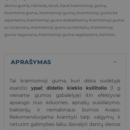
skonio guma
,
Halitozė
,
KauX
,
KauX kramtomoji guma
,
Kramtoma guma
,
Kramtomoji guma
,
Kramtomoji guma be
aspartamo
,
Kramtomoji guma diabetikams
,
Kramtomoji guma
su cinamonu
,
Kramtomoji guma su ksilitoliu
,
Kramtomoji
guma veganams
,
Kramtomoji guma vegetarams
,
Ksilitolis
APRAŠYMAS
Tai kramtomoji guma, kuri dėka sudėtyje
esančio
ypač didelio kiekio ksilitolio
(1 g
viename gumos gabalėlyje) itin efektyviai
apsaugo nuo ėduonies, apnašų susidarymo,
bakterijų ir nemalonaus burnos kvapo.
Rekomenduojama kramtyti tarp valgymų ir
neturint galimybės laiku išsivalyti dantų dienos