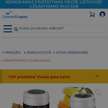
NEMOKAMAS PRISTATYMAS VISOJE
LIETUVOJE
Skip
UŽSAKYMAMS NUO 50€
to
content
PRADŽIA
PARDUOTUVĖ
KITOS PRIEMONĖS
KRAMTOMOJI GUMA KAUX
➙
TOP produktai Visada gera kaina