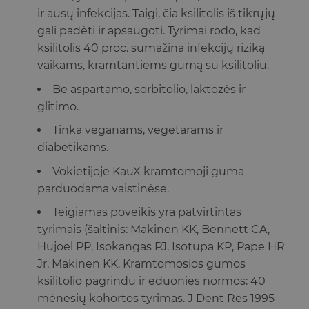
ir ausų infekcijas. Taigi, čia ksilitolis iš tikrųjų
gali padėti ir apsaugoti. Tyrimai rodo, kad
ksilitolis 40 proc. sumažina infekcijų riziką
vaikams, kramtantiems gumą su ksilitoliu.
Be aspartamo, sorbitolio, laktozės ir
glitimo.
Tinka veganams, vegetarams ir
diabetikams.
Vokietijoje KauX kramtomoji guma
parduodama vaistinėse.
Teigiamas poveikis yra patvirtintas
tyrimais (šaltinis: Makinen KK, Bennett CA,
Hujoel PP, Isokangas PJ, Isotupa KP, Pape HR
Jr, Makinen KK. Kramtomosios gumos
ksilitolio pagrindu ir ėduonies normos: 40
mėnesių kohortos tyrimas. J Dent Res 1995