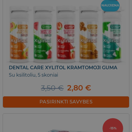
The
NAUJIENA
options
may
be
chosen
on
the
product
page
DENTAL CARE XYLITOL KRAMTOMOJI GUMA
Su ksilitoliu, 5 skoniai
Original
Current
3,50
€
2,80
€
price
price
was:
is:
PASIRINKTI SAVYBES
3,50 €.
2,80 €.
This
product
has
-15%
multiple