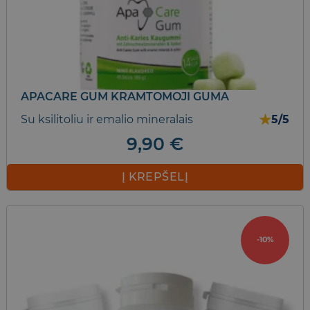
APACARE GUM KRAMTOMOJI GUMA
★
Su ksilitoliu ir emalio mineralais
5/5
9,90
€
Į KREPŠELĮ
-10%