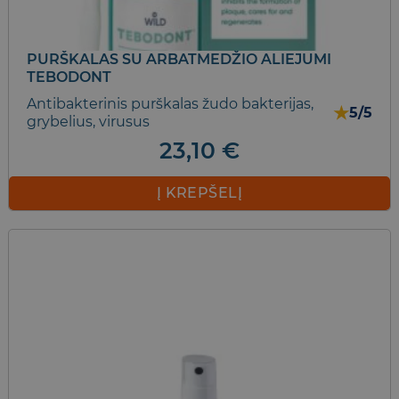
PURŠKALAS SU ARBATMEDŽIO ALIEJUMI
TEBODONT
Antibakterinis purškalas žudo bakterijas,
★
5/5
grybelius, virusus
23,10
€
Į KREPŠELĮ