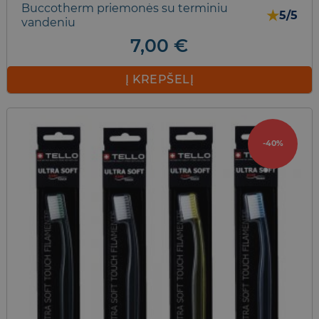
Buccotherm priemonės su terminiu
★
5/5
vandeniu
7,00
€
Į KREPŠELĮ
-40%