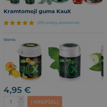
Kramtomoji guma KauX
(
295
pirkėjų atsiliepimai)
Įvertinimas:
295
4.69
iš 5
Skonis:
(viso
įvertinimų:
)
4,95
€
produkto kiekis: Kramtomoji guma KauX
Į KREPŠELĮ