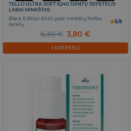
TELLO ULTRA SOFT 6240 DANTŲ ŠEPETĖLIS
LABAI MINKŠTAS
Black Edition 6240 ypač minkštų Nollex
★
5/5
šerelių
Original
Current
6,30
€
3,80
€
price
price
was:
is:
Į KREPŠELĮ
6,30 €.
3,80 €.