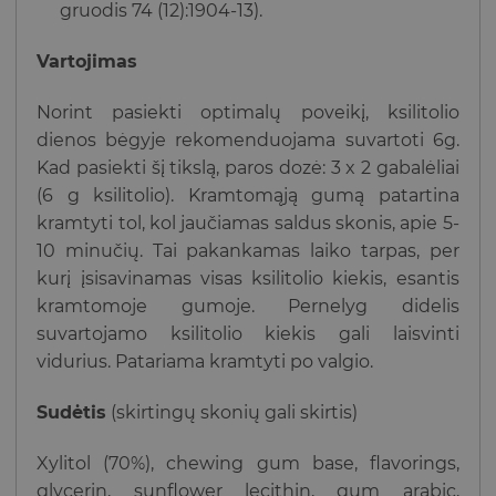
gruodis 74 (12):1904-13).
Vartojimas
Norint pasiekti optimalų poveikį, ksilitolio
dienos bėgyje rekomenduojama suvartoti 6g.
Kad pasiekti šį tikslą, paros dozė: 3 x 2 gabalėliai
(6 g ksilitolio). Kramtomąją gumą patartina
kramtyti tol, kol jaučiamas saldus skonis, apie 5-
10 minučių. Tai pakankamas laiko tarpas, per
kurį įsisavinamas visas ksilitolio kiekis, esantis
kramtomoje gumoje. Pernelyg didelis
suvartojamo ksilitolio kiekis gali laisvinti
vidurius. Patariama kramtyti po valgio.
Sudėtis
(skirtingų skonių gali skirtis)
Xylitol (70%), chewing gum base, flavorings,
glycerin, sunflower lecithin, gum arabic,