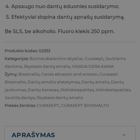
Apsaugo nuo dantų ėduonies susidarymo;
Efektyviai slopina dantų apnašų susidarymą.
Be SLS, be alkoholio. Fluoro kiekis 250 ppm.
Produkto kodas:
02353
Kategorijos:
Burnos skalavimo skysčiai
,
Curasept
,
Jautriems
dantims
,
Skystasis dantų emalis
,
VISADA GERA KAINA
Žymų:
Biosmalto
,
Caries abrasion and erosion
,
Curasept
Biosmalto
,
Dantų emalio atstatymas
,
Dantų emalis
,
Dantų
jautrumas
,
Dantų kariesas
,
Hidroksiapatitas
,
Hidroksilapatitas
,
Jautrūs dantys
,
Skystasis dantų emalis
Prekės ženklas:
CURASEPT
,
CURASEPT BIOSMALTO
APRAŠYMAS