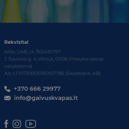
Rekvizitai
Arilis, UAB, į.k. 302430797
J. Savickio g. 4, Vilnius, 01108 (Prekyba vietoje
nevykdoma)
A/s: LT107300010160107785 (Swedbank, AB)
+370 666 29977
info@gaivuskvapas.lt