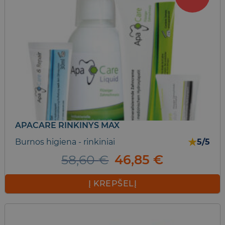
APACARE RINKINYS MAX
★
Burnos higiena - rinkiniai
5/5
Original
Current
58,60
€
46,85
€
price
price
was:
is:
Į KREPŠELĮ
58,60 €.
46,85 €.