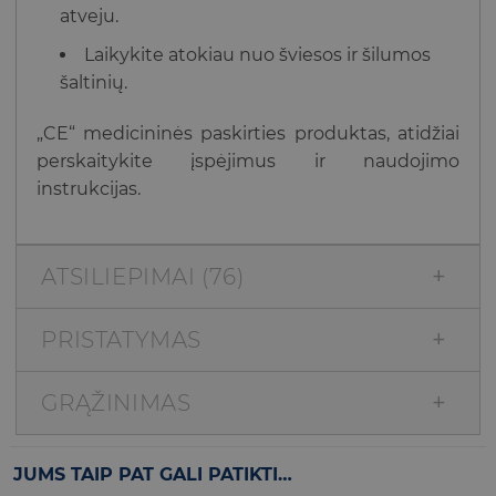
atveju.
Laikykite atokiau nuo šviesos ir šilumos
šaltinių.
„CE“ medicininės paskirties produktas, atidžiai
perskaitykite įspėjimus ir naudojimo
instrukcijas.
ATSILIEPIMAI (76)
PRISTATYMAS
GRĄŽINIMAS
JUMS TAIP PAT GALI PATIKTI…