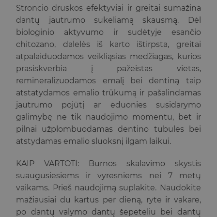
Stroncio druskos efektyviai ir greitai sumažina
dantų jautrumo sukeliamą skausmą. Dėl
biologinio aktyvumo ir sudėtyje esančio
chitozano, dalelės iš karto ištirpsta, greitai
atpalaiduodamos veikliąsias medžiagas, kurios
prasiskverbia į pažeistas vietas,
remineralizuodamos emalį bei dentiną taip
atstatydamos emalio trūkumą ir pašalindamas
jautrumo pojūtį ar ėduonies susidarymo
galimybę ne tik naudojimo momentu, bet ir
pilnai užplombuodamas dentino tubules bei
atstydamas emalio sluoksnį ilgam laikui.
KAIP VARTOTI: Burnos skalavimo skystis
suaugusiesiems ir vyresniems nei 7 metų
vaikams. Prieš naudojimą suplakite. Naudokite
mažiausiai du kartus per dieną, ryte ir vakare,
po dantų valymo dantų šepetėliu bei dantų