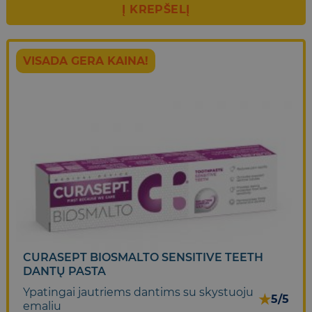
Į KREPŠELĮ
VISADA GERA KAINA!
CURASEPT BIOSMALTO SENSITIVE TEETH
DANTŲ PASTA
Ypatingai jautriems dantims su skystuoju
★
5/5
emaliu