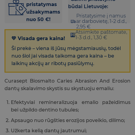
pristatymas
būdai Lietuvoje:
užsakymams
Pristatysime į namus
nuo 50 €!
ar darbovietę, 1-2 d.d.,
2,95 €
Atsiimkite paštomate,
1-3 d.d., 1,30 €
💛 Visada gera kaina!
Ši prekė – viena iš jūsų mėgstamiausių, todėl
nuo šiol jai visada taikoma gera kaina – be
laikinų akcijų ar ribotų pasiūlymų.
Curasept Biosmalto Caries Abrasion And Erosion
dantų skalavimo skystis su skystuoju emaliu:
Efektyviai remineralizuoja emalio pažeidimus
bei užpildo dentino tubules;
Apsaugo nuo rūgšties erozijos poveikio, dilimo;
Užkerta kelią dantų jautrumui;