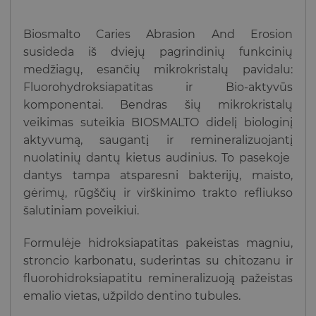
Biosmalto Caries Abrasion And Erosion
susideda iš dviejų pagrindinių funkcinių
medžiagų, esančių mikrokristalų pavidalu:
Fluorohydroksiapatitas ir Bio-aktyvūs
komponentai. Bendras šių mikrokristalų
veikimas suteikia BIOSMALTO didelį biologinį
aktyvumą, saugantį ir remineralizuojantį
nuolatinių dantų kietus audinius. To pasekoje
dantys tampa atsparesni bakterijų, maisto,
gėrimų, rūgščių ir virškinimo trakto refliukso
šalutiniam poveikiui.
Formulėje hidroksiapatitas pakeistas magniu,
stroncio karbonatu, suderintas su chitozanu ir
fluorohidroksiapatitu remineralizuoją pažeistas
emalio vietas, užpildo dentino tubules.