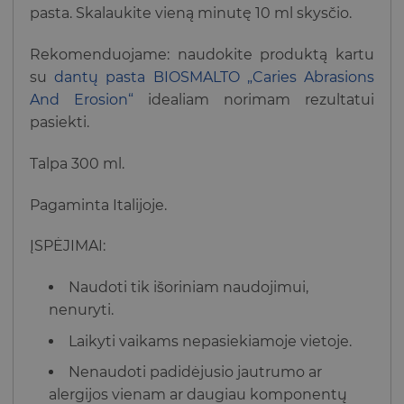
pasta. Skalaukite vieną minutę 10 ml skysčio.
Rekomenduojame: naudokite produktą kartu
su
dantų pasta BIOSMALTO „Caries Abrasions
And Erosion“
idealiam norimam rezultatui
pasiekti.
Talpa 300 ml.
Pagaminta Italijoje.
ĮSPĖJIMAI:
Naudoti tik išoriniam naudojimui,
nenuryti.
Laikyti vaikams nepasiekiamoje vietoje.
Nenaudoti padidėjusio jautrumo ar
alergijos vienam ar daugiau komponentų