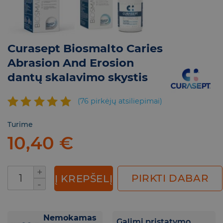
Curasept Biosmalto Caries
Abrasion And Erosion
dantų skalavimo skystis
(
76
pirkėjų atsiliepimai)
Įvertinimas:
76
Turime
4.87
iš 5
10,40
€
(viso
įvertinimų:
)
produkto kiekis: Curasept Biosmalto Caries A
PIRKTI DABAR
Į KREPŠELĮ
Nemokamas
Galimi pristatymo