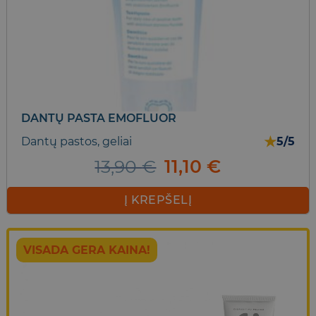
DANTŲ PASTA EMOFLUOR
★
Dantų pastos, geliai
5/5
Original
Current
13,90
€
11,10
€
price
price
was:
is:
Į KREPŠELĮ
13,90 €.
11,10 €.
VISADA GERA KAINA!