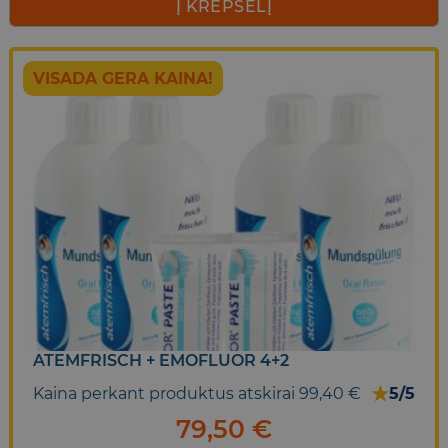
Į KREPŠELĮ
VISADA GERA KAINA!
ATEMFRISCH + EMOFLUOR 4+2
★
Kaina perkant produktus atskirai 99,40 €
5/5
79,50
€