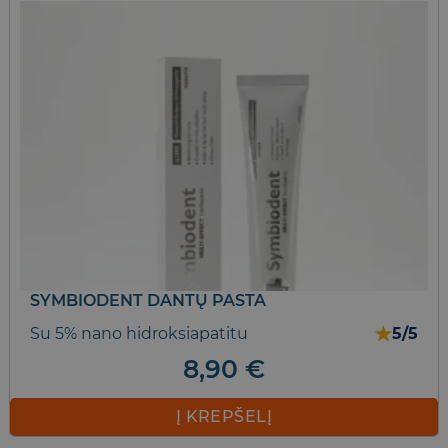
SYMBIODENT DANTŲ PASTA
★
Su 5% nano hidroksiapatitu
5/5
8,90
€
Į KREPŠELĮ