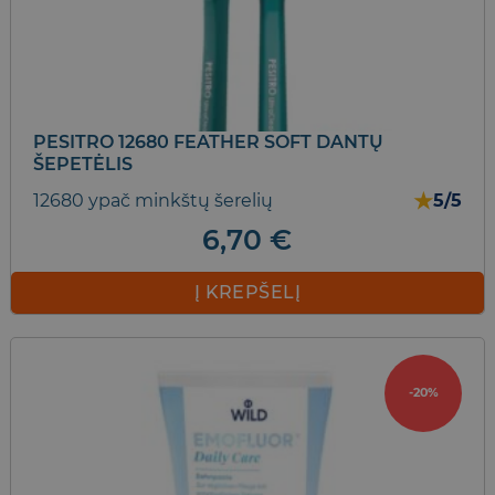
PESITRO 12680 FEATHER SOFT DANTŲ
ŠEPETĖLIS
★
12680 ypač minkštų šerelių
5/5
6,70
€
Į KREPŠELĮ
-20%