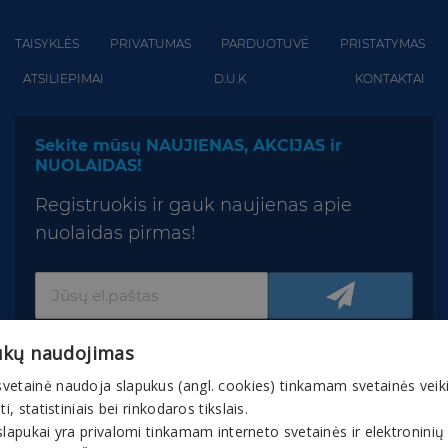
TAISYKLĖS
PRIVATUMAS
PARDUOTUVĖ
PRISTATYMAS
ATSILIEPIMAI
D.U.K
KONTAKTAI
Sekite mūsų NAUJIENAS, AKCIJAS ir
NUOLAIDAS!
Registruokis ir gauk naujienas apie
nuolaidas pirmas!
ukų naudojimas
vetainė naudoja slapukus (angl. cookies) tinkamam svetainės veik
nti, statistiniais bei rinkodaros tikslais.
slapukai yra privalomi tinkamam interneto svetainės ir elektroninių
© 2026 Gaivuskvapas.lt Interneto tinklapio turinys,