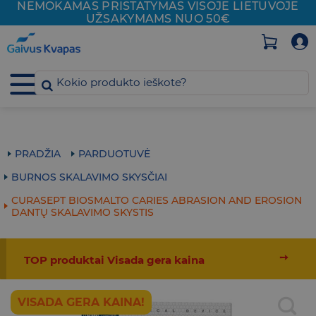
NEMOKAMAS PRISTATYMAS VISOJE
LIETUVOJE
Skip
UŽSAKYMAMS NUO 50€
to
content
PRADŽIA
PARDUOTUVĖ
BURNOS SKALAVIMO SKYSČIAI
CURASEPT BIOSMALTO CARIES ABRASION AND EROSION
DANTŲ SKALAVIMO SKYSTIS
➙
TOP produktai Visada gera kaina
VISADA GERA KAINA!