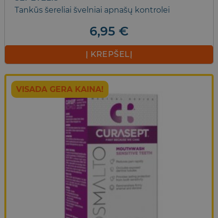
Tankūs šereliai švelniai apnašų kontrolei
6,95
€
Į KREPŠELĮ
VISADA GERA KAINA!