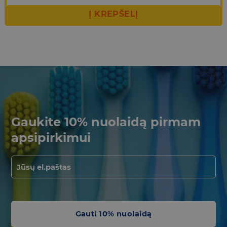
Į KREPŠELĮ
Gaukite 10% nuolaidą pirmam
apsipirkimui
Gauti 10% nuolaidą